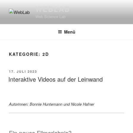
Zum
WEBLAB
Inhalt
Web Science Lab
springen
Menü
KATEGORIE:
2D
VERÖFFENTLICHT
17. JULI 2023
AM
Interaktive Videos auf der Leinwand
Autorinnen: Bonnie Huntemann und Nicole Hafner
Ein neues Filmerlebnis?