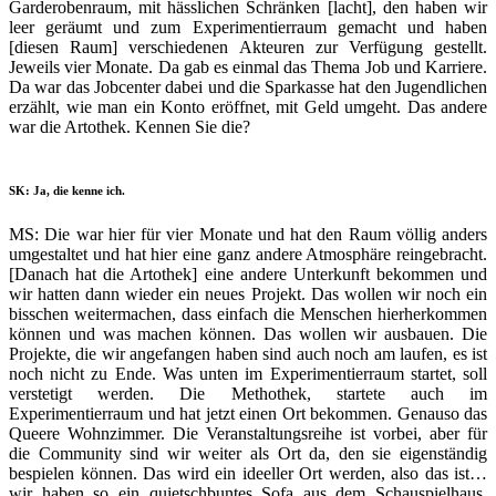
Garderobenraum, mit hässlichen Schränken [lacht], den haben wir
leer geräumt und zum Experimentierraum gemacht und haben
[diesen Raum] verschiedenen Akteuren zur Verfügung gestellt.
Jeweils vier Monate. Da gab es einmal das Thema Job und Karriere.
Da war das Jobcenter dabei und die Sparkasse hat den Jugendlichen
erzählt, wie man ein Konto eröffnet, mit Geld umgeht. Das andere
war die Artothek. Kennen Sie die?
SK: Ja, die kenne ich.
MS: Die war hier für vier Monate und hat den Raum völlig anders
umgestaltet und hat hier eine ganz andere Atmosphäre reingebracht.
[Danach hat die Artothek] eine andere Unterkunft bekommen und
wir hatten dann wieder ein neues Projekt. Das wollen wir noch ein
bisschen weitermachen, dass einfach die Menschen hierherkommen
können und was machen können. Das wollen wir ausbauen. Die
Projekte, die wir angefangen haben sind auch noch am laufen, es ist
noch nicht zu Ende. Was unten im Experimentierraum startet, soll
verstetigt werden. Die Methothek, startete auch im
Experimentierraum und hat jetzt einen Ort bekommen. Genauso das
Queere Wohnzimmer. Die Veranstaltungsreihe ist vorbei, aber für
die Community sind wir weiter als Ort da, den sie eigenständig
bespielen können. Das wird ein ideeller Ort werden, also das ist…
wir haben so ein quietschbuntes Sofa aus dem Schauspielhaus.