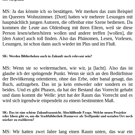
MS: Ja das könnte ich so bestätigen. Wir merken das zum Beispiel
im Queeren Wohnzimmer. [Dort] hatten wir mehrere Lesungen mit
hauptsächlich jungen Autoren, die offenbar eine Szene bedienen. Da
kommen die Leute aus Oldenburg mit ihren Eltern, weil sie diese
Person lesen/sehen/hören wollen und andere treffen [wollen], die
[den Autor] auch toll finden. Also das Phänomen, Lesen, Vorlesen,
Lesungen, ist schon dann auch wieder im Plus und im Fluß.
SK: Werden Bibliotheken auch in Zukunft noch relevant sein?
MS: Wenn sie so weitermachen, wie wir, ja [lacht]. Also das ist
glaube ich der springende Punkt. Wenn sie sich an den Bedürfnisse
der Bevölkerung orientieren, ohne das Erbe, oder banal gesagt, das
Buch, aufzugeben. Das ist ja kein entweder oder sondern es ist
beides. Und es gibt Phasen, da hat der Bestand das Vorrecht gehabt
und dann kommt die Welle: jetzt hat der Raum das Vorrecht und es
wird sich irgendwie einpendeln zu einem bestimmten Maß.
SK: Das ist eine schöne Zukunftsaussicht. Abschlißende Frage. Welche neuen Projekte
oder Ideen gibt es, um die Stadtbibliothek Hannover als Treffpunkt und sozialen Ort noch
stärker zu etablieren?
MS: Wir hatten zwei Jahre lang einen Raum unten, das war ein