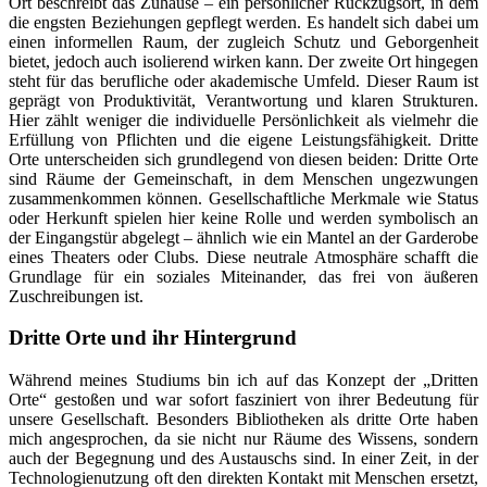
Ort beschreibt das Zuhause – ein persönlicher Rückzugsort, in dem
die engsten Beziehungen gepflegt werden. Es handelt sich dabei um
einen informellen Raum, der zugleich Schutz und Geborgenheit
bietet, jedoch auch isolierend wirken kann. Der zweite Ort hingegen
steht für das berufliche oder akademische Umfeld. Dieser Raum ist
geprägt von Produktivität, Verantwortung und klaren Strukturen.
Hier zählt weniger die individuelle Persönlichkeit als vielmehr die
Erfüllung von Pflichten und die eigene Leistungsfähigkeit. Dritte
Orte unterscheiden sich grundlegend von diesen beiden: Dritte Orte
sind Räume der Gemeinschaft, in dem Menschen ungezwungen
zusammenkommen können. Gesellschaftliche Merkmale wie Status
oder Herkunft spielen hier keine Rolle und werden symbolisch an
der Eingangstür abgelegt – ähnlich wie ein Mantel an der Garderobe
eines Theaters oder Clubs. Diese neutrale Atmosphäre schafft die
Grundlage für ein soziales Miteinander, das frei von äußeren
Zuschreibungen ist.
Dritte Orte und ihr Hintergrund
Während meines Studiums bin ich auf das Konzept der „Dritten
Orte“ gestoßen und war sofort fasziniert von ihrer Bedeutung für
unsere Gesellschaft. Besonders Bibliotheken als dritte Orte haben
mich angesprochen, da sie nicht nur Räume des Wissens, sondern
auch der Begegnung und des Austauschs sind. In einer Zeit, in der
Technologienutzung oft den direkten Kontakt mit Menschen ersetzt,