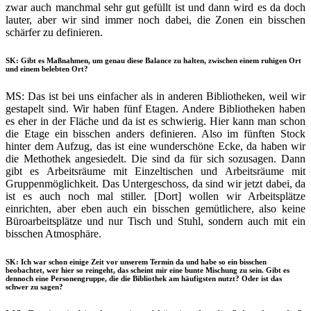
zwar auch manchmal sehr gut gefüllt ist und dann wird es da doch
lauter, aber wir sind immer noch dabei, die Zonen ein bisschen
schärfer zu definieren.
SK: Gibt es Maßnahmen, um genau diese Balance zu halten, zwischen einem ruhigen Ort
und einem belebten Ort?
MS: Das ist bei uns einfacher als in anderen Bibliotheken, weil wir
gestapelt sind. Wir haben fünf Etagen. Andere Bibliotheken haben
es eher in der Fläche und da ist es schwierig. Hier kann man schon
die Etage ein bisschen anders definieren. Also im fünften Stock
hinter dem Aufzug, das ist eine wunderschöne Ecke, da haben wir
die Methothek angesiedelt. Die sind da für sich sozusagen. Dann
gibt es Arbeitsräume mit Einzeltischen und Arbeitsräume mit
Gruppenmöglichkeit. Das Untergeschoss, da sind wir jetzt dabei, da
ist es auch noch mal stiller. [Dort] wollen wir Arbeitsplätze
einrichten, aber eben auch ein bisschen gemütlichere, also keine
Büroarbeitsplätze und nur Tisch und Stuhl, sondern auch mit ein
bisschen Atmosphäre.
SK: Ich war schon einige Zeit vor unserem Termin da und habe so ein bisschen
beobachtet, wer hier so reingeht, das scheint mir eine bunte Mischung zu sein. Gibt es
dennoch eine Personengruppe, die die Bibliothek am häufigsten nutzt? Oder ist das
schwer zu sagen?