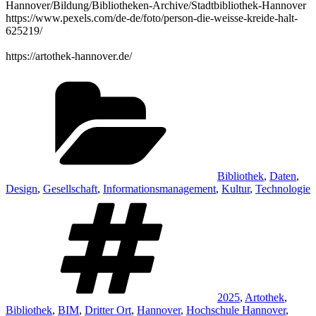
Hannover/Bildung/Bibliotheken-Archive/Stadtbibliothek-Hannover
https://www.pexels.com/de-de/foto/person-die-weisse-kreide-halt-
625219/
https://artothek-hannover.de/
Kategorien
Bibliothek
,
Daten
,
Design
,
Gesellschaft
,
Informationsmanagement
,
Kultur
,
Technologie
Schlagwörter
2025
,
Artothek
,
Bibliothek
,
BIM
,
Dritter Ort
,
Hannover
,
Hochschule Hannover
,