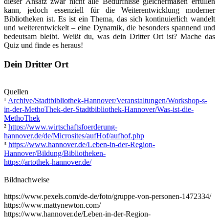
dieser Ansatz zwar nicht alle Bedürfnisse gleichermaßen erfüllen
kann, jedoch essenziell für die Weiterentwicklung moderner
Bibliotheken ist. Es ist ein Thema, das sich kontinuierlich wandelt
und weiterentwickelt – eine Dynamik, die besonders spannend und
bedeutsam bleibt. Weißt du, was dein Dritter Ort ist? Mache das
Quiz und finde es heraus!
Dein Dritter Ort
Quellen
¹
Archive/Stadtbibliothek-Hannover/Veranstaltungen/Workshop-s-
in-der-MethoThek-der-Stadtbibliothek-Hannover/Was-ist-die-
MethoThek
²
https://www.wirtschaftsfoerderung-
hannover.de/de/Microsites/aufHof/aufhof.php
³
https://www.hannover.de/Leben-in-der-Region-
Hannover/Bildung/Bibliotheken-
https://artothek-hannover.de/
Bildnachweise
https://www.pexels.com/de-de/foto/gruppe-von-personen-1472334/
https://www.mattynewton.com/
https://www.hannover.de/Leben-in-der-Region-