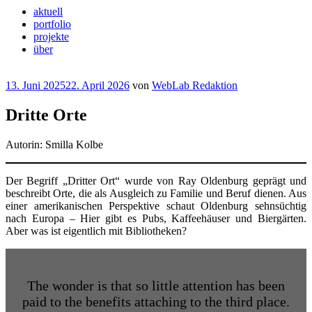
aktuell
portfolio
projekte
über
Veröffentlicht
13. Juni 2025
22. April 2026
von
WebLab Redaktion
am
Dritte Orte
Autorin: Smilla Kolbe
Der Begriff „Dritter Ort“ wurde von Ray Oldenburg geprägt und
beschreibt Orte, die als Ausgleich zu Familie und Beruf dienen. Aus
einer amerikanischen Perspektive schaut Oldenburg sehnsüchtig
nach Europa – Hier gibt es Pubs, Kaffeehäuser und Biergärten.
Aber was ist eigentlich mit Bibliotheken?
The wonder is that so little attention has been
paid to the benefits attaching to the third place.