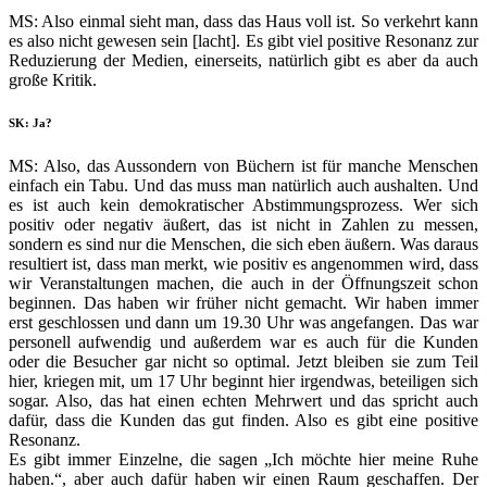
MS: Also einmal sieht man, dass das Haus voll ist. So verkehrt kann
es also nicht gewesen sein [lacht]. Es gibt viel positive Resonanz zur
Reduzierung der Medien, einerseits, natürlich gibt es aber da auch
große Kritik.
SK: Ja?
MS: Also, das Aussondern von Büchern ist für manche Menschen
einfach ein Tabu. Und das muss man natürlich auch aushalten. Und
es ist auch kein demokratischer Abstimmungsprozess. Wer sich
positiv oder negativ äußert, das ist nicht in Zahlen zu messen,
sondern es sind nur die Menschen, die sich eben äußern. Was daraus
resultiert ist, dass man merkt, wie positiv es angenommen wird, dass
wir Veranstaltungen machen, die auch in der Öffnungszeit schon
beginnen. Das haben wir früher nicht gemacht. Wir haben immer
erst geschlossen und dann um 19.30 Uhr was angefangen. Das war
personell aufwendig und außerdem war es auch für die Kunden
oder die Besucher gar nicht so optimal. Jetzt bleiben sie zum Teil
hier, kriegen mit, um 17 Uhr beginnt hier irgendwas, beteiligen sich
sogar. Also, das hat einen echten Mehrwert und das spricht auch
dafür, dass die Kunden das gut finden. Also es gibt eine positive
Resonanz.
Es gibt immer Einzelne, die sagen „Ich möchte hier meine Ruhe
haben.“, aber auch dafür haben wir einen Raum geschaffen. Der