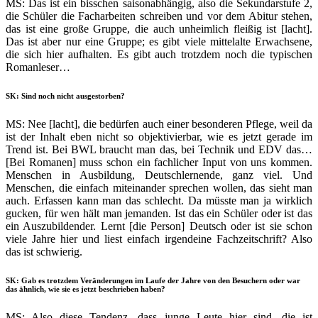
MS: Das ist ein bisschen saisonabhängig, also die Sekundarstufe 2,
die Schüler die Facharbeiten schreiben und vor dem Abitur stehen,
das ist eine große Gruppe, die auch unheimlich fleißig ist [lacht].
Das ist aber nur eine Gruppe; es gibt viele mittelalte Erwachsene,
die sich hier aufhalten. Es gibt auch trotzdem noch die typischen
Romanleser…
SK: Sind noch nicht ausgestorben?
MS: Nee [lacht], die bedürfen auch einer besonderen Pflege, weil da
ist der Inhalt eben nicht so objektivierbar, wie es jetzt gerade im
Trend ist. Bei BWL braucht man das, bei Technik und EDV das…
[Bei Romanen] muss schon ein fachlicher Input von uns kommen.
Menschen in Ausbildung, Deutschlernende, ganz viel. Und
Menschen, die einfach miteinander sprechen wollen, das sieht man
auch. Erfassen kann man das schlecht. Da müsste man ja wirklich
gucken, für wen hält man jemanden. Ist das ein Schüler oder ist das
ein Auszubildender. Lernt [die Person] Deutsch oder ist sie schon
viele Jahre hier und liest einfach irgendeine Fachzeitschrift? Also
das ist schwierig.
SK: Gab es trotzdem Veränderungen im Laufe der Jahre von den Besuchern oder war
das ähnlich, wie sie es jetzt beschrieben haben?
MS: Also diese Tendenz, dass junge Leute hier sind, die ist