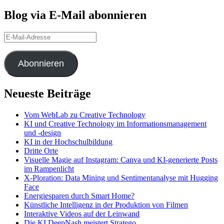
Blog via E-Mail abonnieren
E-
Mail-
Adresse
Abonnieren
Neueste Beiträge
Vom WebLab zu Creative Technology
KI und Creative Technology im Informationsmanagement
und -design
KI in der Hochschulbildung
Dritte Orte
Visuelle Magie auf Instagram: Canva und KI-generierte Posts
im Rampenlicht
X-Ploration: Data Mining und Sentimentanalyse mit Hugging
Face
Energiesparen durch Smart Home?
Künstliche Intelligenz in der Produktion von Filmen
Interaktive Videos auf der Leinwand
Die KI DeepNash meistert Stratego