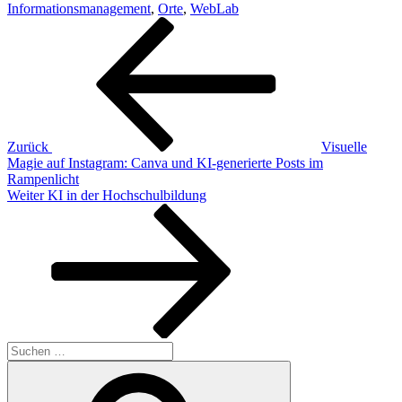
Informationsmanagement
,
Orte
,
WebLab
Beitragsnavigation
Vorheriger
Beitrag
Zurück
Visuelle
Magie auf Instagram: Canva und KI-generierte Posts im
Rampenlicht
Nächster
Weiter
KI in der Hochschulbildung
Beitrag
Suchen
nach:
Suchen