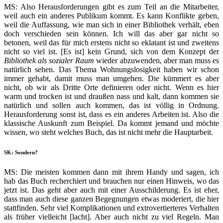
MS: Also Herausforderungen gibt es zum Teil an die Mitarbeiter,
weil auch ein anderes Publikum kommt. Es kann Konflikte geben,
weil die Auffassung, wie man sich in einer Bibliothek verhält, eben
doch verschieden sein können. Ich will das aber gar nicht so
betonen, weil das für mich erstens nicht so eklatant ist und zweitens
nicht so viel ist. [Es ist] kein Grund, sich von dem Konzept der
Bibliothek als sozialer Raum
wieder abzuwenden, aber man muss es
natürlich sehen. Das Thema Wohnungslosigkeit haben wir schon
immer gehabt, damit muss man umgehen. Die kümmert es aber
nicht, ob wir als Dritte Orte definieren oder nicht. Wenn es hier
warm und trocken ist und draußen nass und kalt, dann kommen sie
natürlich und sollen auch kommen, das ist völlig in Ordnung.
Herausforderung sonst ist, dass es ein anderes Arbeiten ist. Also die
klassische Auskunft zum Beispiel. Da kommt jemand und möchte
wissen, wo steht welches Buch, das ist nicht mehr die Hauptarbeit.
SK: Sondern?
MS: Die meisten kommen dann mit ihrem Handy und sagen, ich
hab das Buch recherchiert und brauchen nur einen Hinweis, wo das
jetzt ist. Das geht aber auch mit einer Ausschilderung. Es ist eher,
dass man auch diese ganzen Begegnungen etwas moderiert, die hier
stattfinden. Sehr viel Komplikationen und extrovertierteres Verhalten
als früher vielleicht [lacht]. Aber auch nicht zu viel Regeln. Man