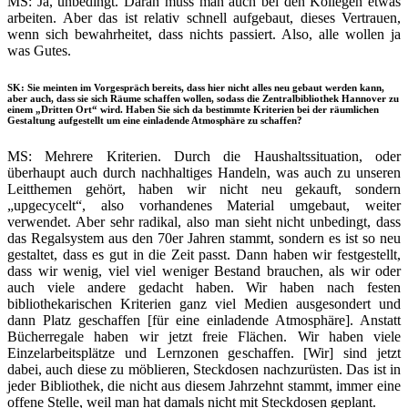
MS: Ja, unbedingt. Daran muss man auch bei den Kollegen etwas
arbeiten. Aber das ist relativ schnell aufgebaut, dieses Vertrauen,
wenn sich bewahrheitet, dass nichts passiert. Also, alle wollen ja
was Gutes.
SK: Sie meinten im Vorgespräch bereits, dass hier nicht alles neu gebaut werden kann,
aber auch, dass sie sich Räume schaffen wollen, sodass die Zentralbibliothek Hannover zu
einem
„Dritten Ort“
wird. Haben Sie sich da bestimmte Kriterien bei der räumlichen
Gestaltung aufgestellt um eine einladende Atmosphäre zu schaffen?
MS: Mehrere Kriterien. Durch die Haushaltssituation, oder
überhaupt auch durch nachhaltiges Handeln, was auch zu unseren
Leitthemen gehört, haben wir nicht neu gekauft, sondern
„upgecycelt“, also vorhandenes Material umgebaut, weiter
verwendet. Aber sehr radikal, also man sieht nicht unbedingt, dass
das Regalsystem aus den 70er Jahren stammt, sondern es ist so neu
gestaltet, dass es gut in die Zeit passt. Dann haben wir festgestellt,
dass wir wenig, viel viel weniger Bestand brauchen, als wir oder
auch viele andere gedacht haben. Wir haben nach festen
bibliothekarischen Kriterien ganz viel Medien ausgesondert und
dann Platz geschaffen [für eine einladende Atmosphäre]. Anstatt
Bücherregale haben wir jetzt freie Flächen. Wir haben viele
Einzelarbeitsplätze und Lernzonen geschaffen. [Wir] sind jetzt
dabei, auch diese zu möblieren, Steckdosen nachzurüsten. Das ist in
jeder Bibliothek, die nicht aus diesem Jahrzehnt stammt, immer eine
offene Stelle, weil man hat damals nicht mit Steckdosen geplant.