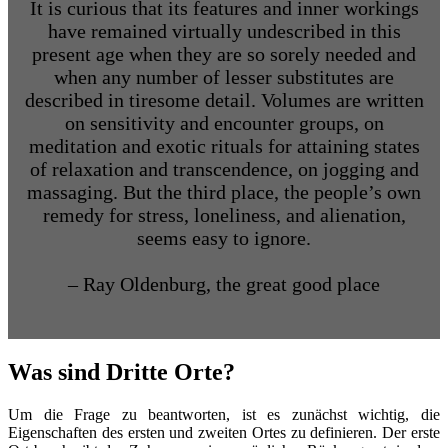
It is curious that its features and inner workings
have remained virtually undescribed in this
present age when they are so sorely needed and
when any number of lesser substitutes are
described in tiresome detail. Volumes are written
on sensitivity and encounter groups, on
meditation and exotic rituals for attaining states
of relaxation and transcendence, on jogging and
massaging. But the third place, the people’s own
remedy for stress, loneliness, and alienation,
seems easy to ignore.
– Ray Oldenburg, the great good place
Was sind Dritte Orte?
Um die Frage zu beantworten, ist es zunächst wichtig, die
Eigenschaften des ersten und zweiten Ortes zu definieren. Der erste