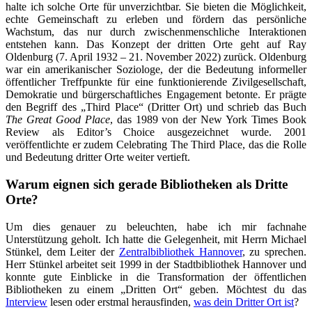
halte ich solche Orte für unverzichtbar. Sie bieten die Möglichkeit,
echte Gemeinschaft zu erleben und fördern das persönliche
Wachstum, das nur durch zwischenmenschliche Interaktionen
entstehen kann. Das Konzept der dritten Orte geht auf Ray
Oldenburg (7. April 1932 – 21. November 2022) zurück. Oldenburg
war ein amerikanischer Soziologe, der die Bedeutung informeller
öffentlicher Treffpunkte für eine funktionierende Zivilgesellschaft,
Demokratie und bürgerschaftliches Engagement betonte. Er prägte
den Begriff des „Third Place“ (Dritter Ort) und schrieb das Buch
The Great Good Place
, das 1989 von der New York Times Book
Review als Editor’s Choice ausgezeichnet wurde. 2001
veröffentlichte er zudem Celebrating The Third Place, das die Rolle
und Bedeutung dritter Orte weiter vertieft.
Warum eignen sich gerade Bibliotheken als Dritte
Orte?
Um dies genauer zu beleuchten, habe ich mir fachnahe
Unterstützung geholt. Ich hatte die Gelegenheit, mit Herrn Michael
Stünkel, dem Leiter der
Zentralbibliothek Hannover
, zu sprechen.
Herr Stünkel arbeitet seit 1999 in der Stadtbibliothek Hannover und
konnte gute Einblicke in die Transformation der öffentlichen
Bibliotheken zu einem „Dritten Ort“ geben. Möchtest du das
Interview
lesen oder erstmal herausfinden,
was dein Dritter Ort ist
?