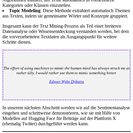
Kategorien oder Klassen einzuteilen.
Topic Modeling
: Diese Methode extrahiert automatisch Themen
aus Texten, indem sie gemeinsame Wörter und Konzepte gruppiert.
Insgesamt kann der Text Mining-Prozess als Teil einer breiteren
Datenanalyse oder Wissensentdeckung verstanden werden, bei dem
die vorverarbeiteten Textdaten als Ausgangspunkt für weitere
Schritte dienen.
The effort of using machines to mimic the human mind has always struck me as
rather silly. I would rather use them to mimic something better.
Edsger Wybe Dijkstra
In unserem nächsten Abschnitt werden wir auf die Sentimentanalyse
eingehen und schrittweise demonstrieren, wie sie mit Hilfe von
Modellen auf Hugging Face für Beiträge auf der Plattform X
(ehemalig Twitter) durchgeführt werden kann.