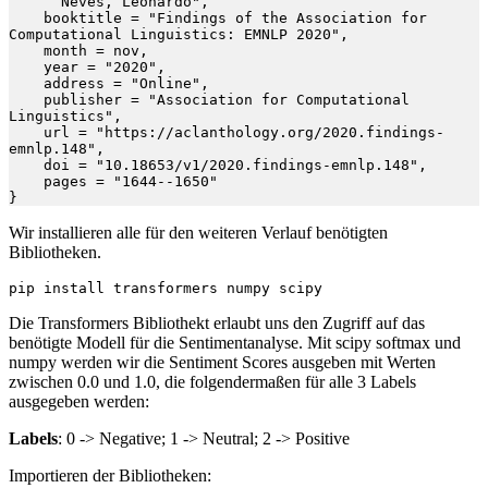
      Neves, Leonardo",

    booktitle = "Findings of the Association for 
Computational Linguistics: EMNLP 2020",

    month = nov,

    year = "2020",

    address = "Online",

    publisher = "Association for Computational 
Linguistics",

    url = "https://aclanthology.org/2020.findings-
emnlp.148",

    doi = "10.18653/v1/2020.findings-emnlp.148",

    pages = "1644--1650"

}
Wir installieren alle für den weiteren Verlauf benötigten
Bibliotheken.
pip install transformers numpy scipy
Die Transformers Bibliothekt erlaubt uns den Zugriff auf das
benötigte Modell für die Sentimentanalyse. Mit scipy softmax und
numpy werden wir die Sentiment Scores ausgeben mit Werten
zwischen 0.0 und 1.0, die folgendermaßen für alle 3 Labels
ausgegeben werden:
Labels
: 0 -> Negative; 1 -> Neutral; 2 -> Positive
Importieren der Bibliotheken: