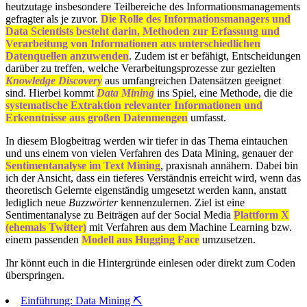
heutzutage insbesondere Teilbereiche des Informationsmanagements
gefragter als je zuvor.
Die Rolle des Informationsmanagers und
Data Scientists besteht darin, Methoden zur Erfassung und
Verarbeitung von Informationen aus unterschiedlichen
Datenquellen anzuwenden
. Zudem ist er befähigt, Entscheidungen
darüber zu treffen, welche Verarbeitungsprozesse zur gezielten
Knowledge Discovery
aus umfangreichen Datensätzen geeignet
sind. Hierbei kommt
Data Mining
ins Spiel, eine Methode, die die
systematische Extraktion relevanter Informationen und
Erkenntnisse aus großen Datenmengen
umfasst.
In diesem Blogbeitrag werden wir tiefer in das Thema eintauchen
und uns einem von vielen Verfahren des Data Mining, genauer der
Sentimentanalyse im Text Mining
, praxisnah annähern. Dabei bin
ich der Ansicht, dass ein tieferes Verständnis erreicht wird, wenn das
theoretisch Gelernte eigenständig umgesetzt werden kann, anstatt
lediglich neue
Buzzwörter
kennenzulernen. Ziel ist eine
Sentimentanalyse zu Beiträgen auf der Social Media
Plattform X
(ehemals Twitter)
mit Verfahren aus dem Machine Learning bzw.
einem passenden
Modell aus Hugging Face
umzusetzen.
Ihr könnt euch in die Hintergründe einlesen oder direkt zum Coden
überspringen.
Einführung: Data Mining ⛏️