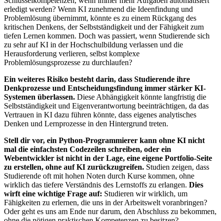
Schlüsselkompetenzen, wenn immer mehr Aufgaben automatisiert
erledigt werden? Wenn KI zunehmend die Ideenfindung und
Problemlösung übernimmt, könnte es zu einem Rückgang des
kritischen Denkens, der Selbstständigkeit und der Fähigkeit zum
tiefen Lernen kommen. Doch was passiert, wenn Studierende sich
zu sehr auf KI in der Hochschulbildung verlassen und die
Herausforderung verlieren, selbst komplexe
Problemlösungsprozesse zu durchlaufen?
Ein weiteres Risiko besteht darin, dass Studierende ihre
Denkprozesse und Entscheidungsfindung immer stärker KI-
Systemen überlassen.
Diese Abhängigkeit könnte langfristig die
Selbstständigkeit und Eigenverantwortung beeinträchtigen, da das
Vertrauen in KI dazu führen könnte, dass eigenes analytisches
Denken und Lernprozesse in den Hintergrund treten.
Stell dir vor, ein Python-Programmierer kann ohne KI nicht
mal die einfachsten Codezeilen schreiben, oder ein
Webentwickler ist nicht in der Lage, eine eigene Portfolio-Seite
zu erstellen, ohne auf KI zurückzugreifen.
Studien zeigen, dass
Studierende oft mit hohen Noten durch Kurse kommen, ohne
wirklich das tiefere Verständnis des Lernstoffs zu erlangen.
Dies
wirft eine wichtige Frage auf:
Studieren wir wirklich, um
Fähigkeiten zu erlernen, die uns in der Arbeitswelt voranbringen?
Oder geht es uns am Ende nur darum, den Abschluss zu bekommen,
ohne die nötigen praktischen Kompetenzen zu besitzen?