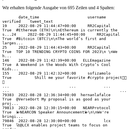
Wir erhalten folgende Ausgabe von 695 Zeilen und 4 Spalten:
       date_time                     username        
verified    tweet_text

19     2022-08-29 11:44:47+00:00     RR2Capital      
True  #Ethereum (ETH)\n\nEthereum is currently the 
s...24     2022-08-29 11:44:45+00:00     RR2Capital      
True  #Bitcoin (BTC)\n\nThe world’s first and 
larges...

25     2022-08-29 11:44:43+00:00     RR2Capital      
True  TOP 10 TRENDING CRYPTO COINS FOR 2023\n \nWe 
h...

146    2022-08-29 11:42:39+00:00   ELLEmagazine      
True  A Weekend in the Woods With Crypto’s Cool 
Kids...

155    2022-08-29 11:42:32+00:00     sofizamolo      
True          Shill me your favorite #crypto project👇🏻
🤩

...                          ...            ...       
...                                                ...

79383  2022-08-28 12:36:34+00:00  hernanlafalce      
True  @VerseOort My proposal is as good as your 
proj...

79813  2022-08-28 12:30:15+00:00   NEARProtocol      
True  💫NEARCON Speaker Announcement💫\n\nWe're 
bringi...

79846  2022-08-28 12:30:00+00:00            lcx      
True  🚀@LCX enables project teams to focus on 