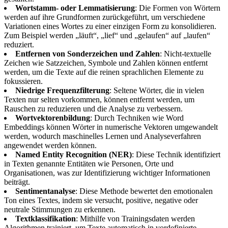
Wortstamm- oder Lemmatisierung
: Die Formen von Wörtern
werden auf ihre Grundformen zurückgeführt, um verschiedene
Variationen eines Wortes zu einer einzigen Form zu konsolidieren.
Zum Beispiel werden „läuft“, „lief“ und „gelaufen“ auf „laufen“
reduziert.
Entfernen von Sonderzeichen und Zahlen
: Nicht-textuelle
Zeichen wie Satzzeichen, Symbole und Zahlen können entfernt
werden, um die Texte auf die reinen sprachlichen Elemente zu
fokussieren.
Niedrige Frequenzfilterung
: Seltene Wörter, die in vielen
Texten nur selten vorkommen, können entfernt werden, um
Rauschen zu reduzieren und die Analyse zu verbessern.
Wortvektorenbildung
: Durch Techniken wie Word
Embeddings können Wörter in numerische Vektoren umgewandelt
werden, wodurch maschinelles Lernen und Analyseverfahren
angewendet werden können.
Named Entity Recognition (NER)
: Diese Technik identifiziert
in Texten genannte Entitäten wie Personen, Orte und
Organisationen, was zur Identifizierung wichtiger Informationen
beiträgt.
Sentimentanalyse
: Diese Methode bewertet den emotionalen
Ton eines Textes, indem sie versucht, positive, negative oder
neutrale Stimmungen zu erkennen.
Textklassifikation
: Mithilfe von Trainingsdaten werden
Algorithmen trainiert, um Texte automatisch in vordefinierte