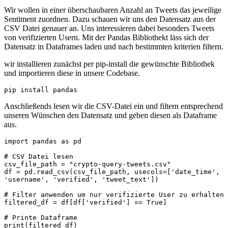
Wir wollen in einer überschaubaren Anzahl an Tweets das jeweilige
Sentiment zuordnen. Dazu schauen wir uns den Datensatz aus der
CSV Datei genauer an. Uns interessieren dabei besonders Tweets
von verifizierten Usern. Mit der Pandas Bibliothekt läss sich der
Datensatz in Dataframes laden und nach bestimmten kriterien filtern.
wir installieren zunächst per pip-install die gewünschte Bibliothek
und importieren diese in unsere Codebase.
pip install pandas
Anschließends lesen wir die CSV-Datei ein und filtern entsprechend
unseren Wünschen den Datensatz und geben diesen als Dataframe
aus.
import pandas as pd

# CSV Datei lesen

csv_file_path = "crypto-query-tweets.csv"

df = pd.read_csv(csv_file_path, usecols=['date_time', 
'username', 'verified', 'tweet_text'])

# Filter anwenden um nur verifizierte User zu erhalten

filtered_df = df[df['verified'] == True]

# Printe Dataframe

print(filtered_df)