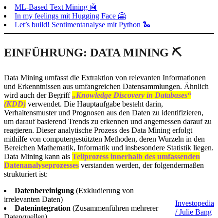
ML-Based Text Mining 🤖
In my feelings mit Hugging Face 🤗
Let’s build! Sentimentanalyse mit Python 🐍
EINFÜHRUNG: DATA MINING ⛏️
Data Mining umfasst die Extraktion von relevanten Informationen
und Erkenntnissen aus umfangreichen Datensammlungen. Ähnlich
wird auch der Begriff
„Knowledge Discovery in Databases“
(KDD)
verwendet. Die Hauptaufgabe besteht darin,
Verhaltensmuster und Prognosen aus den Daten zu identifizieren,
um darauf basierend Trends zu erkennen und angemessen darauf zu
reagieren. Dieser analytische Prozess des Data Mining erfolgt
mithilfe von computergestützten Methoden, deren Wurzeln in den
Bereichen Mathematik, Informatik und insbesondere Statistik liegen.
Data Mining kann als
Teilprozess innerhalb des umfassenden
Datenanalyseprozesses
verstanden werden, der folgendermaßen
strukturiert ist:
Datenbereinigung
(Exkludierung von
irrelevanten Daten)
Investopedia
Datenintegration
(Zusammenführen mehrerer
/ Julie Bang
Datenquellen)