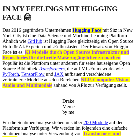
IN MY FEELINGS MIT HUGGING
FACE
🤗
Das 2016 gegründete Unternehmen
Hugging Face
mit Sitz in New
York City ist eine Data Science und Machine Learning Plattform.
Ähnlich wie
GitHub
ist Hugging Face gleichzeitig ein Open Source
Hub für AI-Experten und -Enthusiasten. Der Einsatz von Huggin
Face ist es,
KI-Modelle durch Open Source Infrastruktur und
Repositories für die breite Maße zugänglicher zu machen
.
Populär ist die Plattform unter anderem für seine hauseigene Open
Source Bibliothek
Transformers
, die auf ML-Frameworks wie
PyTorch
,
TensorFlow
und
JAX
aufbauend verschiedene
vortrainierte Modelle aus den Bereichen
NLP, Computer Vision,
Audio und Multimodale
anhand von APIs zur Verfügung stellt.
Drake
Meme
by me
Für die Sentimentanalyse stehen uns über
200 Modelle
auf der
Plattform zur Verfügung. Wir werden im folgenden eine einfache
Sentimentanalyse unter Verwendung von
Transformers und