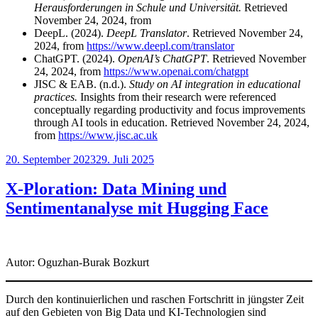
Herausforderungen in Schule und Universität.
Retrieved
November 24, 2024, from
DeepL. (2024).
DeepL Translator
. Retrieved November 24,
2024, from
https://www.deepl.com/translator
ChatGPT. (2024).
OpenAI’s ChatGPT
. Retrieved November
24, 2024, from
https://www.openai.com/chatgpt
JISC & EAB. (n.d.).
Study on AI integration in educational
practices.
Insights from their research were referenced
conceptually regarding productivity and focus improvements
through AI tools in education. Retrieved November 24, 2024,
from
https://www.jisc.ac.uk
Veröffentlicht
20. September 2023
29. Juli 2025
am
X-Ploration: Data Mining und
Sentimentanalyse mit Hugging Face
Autor: Oguzhan-Burak Bozkurt
Durch den kontinuierlichen und raschen Fortschritt in jüngster Zeit
auf den Gebieten von Big Data und KI-Technologien sind