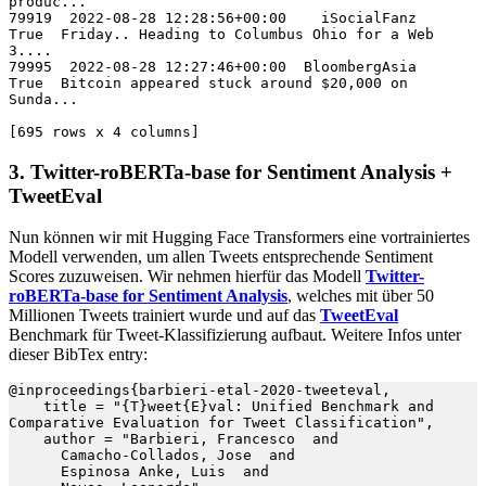
produc...

79919  2022-08-28 12:28:56+00:00    iSocialFanz      
True  Friday.. Heading to Columbus Ohio for a Web 
3....

79995  2022-08-28 12:27:46+00:00  BloombergAsia      
True  Bitcoin appeared stuck around $20,000 on 
Sunda...

[695 rows x 4 columns]
3. Twitter-roBERTa-base for Sentiment Analysis
+
TweetEval
Nun können wir mit Hugging Face Transformers eine vortrainiertes
Modell verwenden, um allen Tweets entsprechende Sentiment
Scores zuzuweisen. Wir nehmen hierfür das Modell
Twitter-
roBERTa-base for Sentiment Analysis
, welches mit über 50
Millionen Tweets trainiert wurde und auf das
TweetEval
Benchmark für Tweet-Klassifizierung aufbaut. Weitere Infos unter
dieser BibTex entry:
@inproceedings{barbieri-etal-2020-tweeteval,

    title = "{T}weet{E}val: Unified Benchmark and 
Comparative Evaluation for Tweet Classification",

    author = "Barbieri, Francesco  and

      Camacho-Collados, Jose  and

      Espinosa Anke, Luis  and
