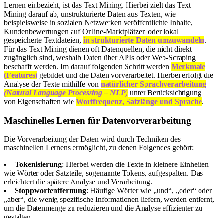
Lernen einbezieht, ist das Text Mining. Hierbei zielt das Text
Mining darauf ab, unstrukturierte Daten aus Texten, wie
beispielsweise in sozialen Netzwerken veröffentlichte Inhalte,
Kundenbewertungen auf Online-Marktplätzen oder lokal
gespeicherte Textdateien,
in strukturierte Daten umzuwandeln
.
Für das Text Mining dienen oft Datenquellen, die nicht direkt
zugänglich sind, weshalb Daten über APIs oder Web-Scraping
beschafft werden. Im darauf folgenden Schritt werden
Merkmale
(Features)
gebildet und die Daten vorverarbeitet. Hierbei erfolgt die
Analyse der Texte mithilfe von
natürlicher Sprachverarbeitung
(Natural Language Processing – NLP)
unter Berücksichtigung
von Eigenschaften wie
Wortfrequenz, Satzlänge und Sprache
.
Maschinelles Lernen für Datenvorverarbeitung
Die Vorverarbeitung der Daten wird durch Techniken des
maschinellen Lernens ermöglicht, zu denen Folgendes gehört:
Tokenisierung
: Hierbei werden die Texte in kleinere Einheiten
wie Wörter oder Satzteile, sogenannte Tokens, aufgespalten. Das
erleichtert die spätere Analyse und Verarbeitung.
Stoppwortentfernung
: Häufige Wörter wie „und“, „oder“ oder
„aber“, die wenig spezifische Informationen liefern, werden entfernt,
um die Datenmenge zu reduzieren und die Analyse effizienter zu
gestalten.