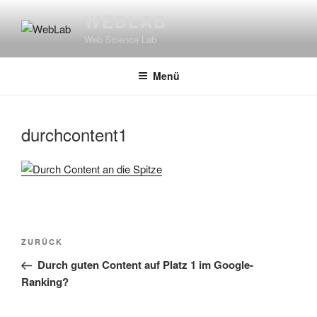
Zum
WEBLAB
Inhalt
Web Science Lab
springen
Menü
durchcontent1
Beitragsnavigation
Vorheriger
ZURÜCK
Beitrag
Durch guten Content auf Platz 1 im Google-
Ranking?