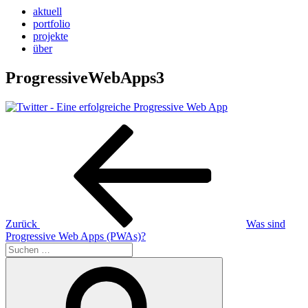
aktuell
portfolio
projekte
über
ProgressiveWebApps3
Beitragsnavigation
Vorheriger
Beitrag
Zurück
Was sind
Progressive Web Apps (PWAs)?
Suchen
nach:
Suchen