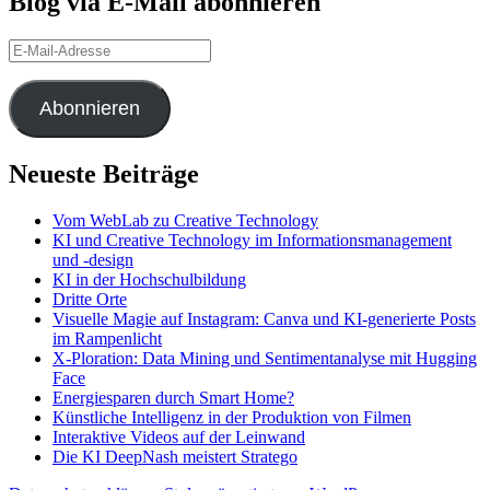
Blog via E-Mail abonnieren
E-
Mail-
Adresse
Abonnieren
Neueste Beiträge
Vom WebLab zu Creative Technology
KI und Creative Technology im Informationsmanagement
und -design
KI in der Hochschulbildung
Dritte Orte
Visuelle Magie auf Instagram: Canva und KI-generierte Posts
im Rampenlicht
X-Ploration: Data Mining und Sentimentanalyse mit Hugging
Face
Energiesparen durch Smart Home?
Künstliche Intelligenz in der Produktion von Filmen
Interaktive Videos auf der Leinwand
Die KI DeepNash meistert Stratego