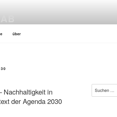
LAB
ab
te
über
030
Suchen
– Nachhaltigkeit in
nach:
text der Agenda 2030