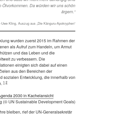
en Ölvorkommen. Da würden wir uns schön
ärgern.“
-Uwe Kling, Auszug aus „Die Känguru-Apokryphen“
icklung wurden zuerst 2015 im Rahmen der
ienen als Aufruf zum Handeln, um Armut
chützen und das Leben und die
ltweit zu verbessern. Die
Nationen einigten sich dabei auf einen
Zielen aus den Bereichen der
 sozialen Entwicklung, die innerhalb von
1
2
n.
ung (© UN Sustainable Development Goals)
re bleiben, rief der UN-Generalsekretär