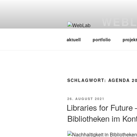
Zum
Inhalt
WEB
springen
Web Science L
aktuell
portfolio
projek
SCHLAGWORT:
AGENDA 2
VERÖFFENTLICHT
26. AUGUST 2021
AM
Libraries for Future 
Bibliotheken im Kon