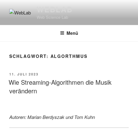
Zum
WEBLAB
Inhalt
Web Science Lab
springen
Menü
SCHLAGWORT:
ALGORTHMUS
VERÖFFENTLICHT
11. JULI 2023
AM
Wie Streaming-Algorithmen die Musik
verändern
Autoren: Marian Berdyszak und Tom Kuhn