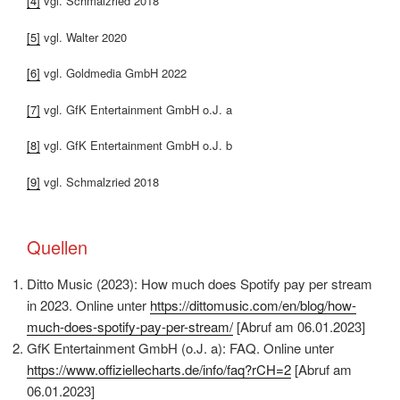
[4]
vgl. Schmalzried 2018
[5]
vgl. Walter 2020
[6]
vgl. Goldmedia GmbH 2022
[7]
vgl. GfK Entertainment GmbH o.J. a
[8]
vgl. GfK Entertainment GmbH o.J. b
[9]
vgl. Schmalzried 2018
Quellen
Ditto Music (2023): How much does Spotify pay per stream
in 2023. Online unter
https://dittomusic.com/en/blog/how-
much-does-spotify-pay-per-stream/
[Abruf am 06.01.2023]
GfK Entertainment GmbH (o.J. a): FAQ. Online unter
https://www.offiziellecharts.de/info/faq?rCH=2
[Abruf am
06.01.2023]