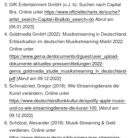
GfK Entertainment GmbH (o.J. b): Suchen nach Capital
Bra. Online unter
https://www.offiziellecharts.de/suche?
artist_search=Capital+Bra&do_search=do
Abruf am
[06.01.2023]
Goldmedia GmbH (2022): Musikstreaming in Deutschland.
Erlössituation im deutschen Musikstreaming-Markt 2022.
Online unter
https://www.gema.de/documents/d/guest/user_upload-
dokumente-aktuelles-pressemitteilungen-2022-
gema_goldmedia_studie_musikstreaming_in_deutschland-
pdf
[Abruf am 09.12.2022]
Schmalzried, Gregor (2018): Wie Streamingdienste die
Kunst verändern. Online unter
https://www.deutschlandfunkkultur.de/spotify-apple-music-
und-co-wie-streamingdienste-die-kunst-100.
[Abruf am
09.12.2022]
Schölzel, Alexander (2018): Musik-Streaming & Geld
verdienen. Online unter
https://www.delamar.de/musikbusiness/was-streaming-