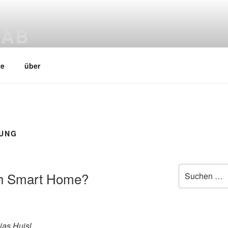
LAB
ab
te
über
UNG
Suchen
ch Smart Home?
nach:
ias Huisl