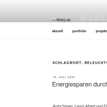
Zum
Inhalt
WEB
springen
Web Science L
aktuell
portfolio
projek
SCHLAGWORT:
BELEUCHT
VERÖFFENTLICHT
19. JULI 2023
AM
Energiesparen dur
Autor*innen: Leoni Albert und El