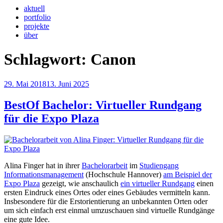
aktuell
portfolio
projekte
über
Schlagwort:
Canon
Veröffentlicht
29. Mai 2018
13. Juni 2025
am
BestOf Bachelor: Virtueller Rundgang
für die Expo Plaza
Alina Finger hat in ihrer
Bachelorarbeit
im
Studiengang
Informationsmanagement
(Hochschule Hannover)
am Beispiel der
Expo Plaza
gezeigt, wie anschaulich
ein virtueller Rundgang
einen
ersten Eindruck eines Ortes oder eines Gebäudes vermitteln kann.
Insbesondere für die Erstorientierung an unbekannten Orten oder
um sich einfach erst einmal umzuschauen sind virtuelle Rundgänge
eine gute Idee.