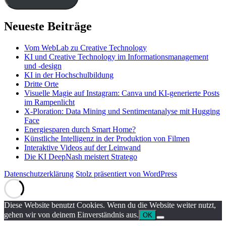
Neueste Beiträge
Vom WebLab zu Creative Technology
KI und Creative Technology im Informationsmanagement
und -design
KI in der Hochschulbildung
Dritte Orte
Visuelle Magie auf Instagram: Canva und KI-generierte Posts
im Rampenlicht
X-Ploration: Data Mining und Sentimentanalyse mit Hugging
Face
Energiesparen durch Smart Home?
Künstliche Intelligenz in der Produktion von Filmen
Interaktive Videos auf der Leinwand
Die KI DeepNash meistert Stratego
Datenschutzerklärung
Stolz präsentiert von WordPress
Diese Website benutzt Cookies. Wenn du die Website weiter nutzt,
gehen wir von deinem Einverständnis aus.
OK