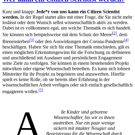
Kurz und knapp:
Jede*r von uns kann ein Citizen Scientist
werden.
In der Regel startet alles mit einer Frage, die Sie nicht mehr
loslässt oder dem Wunsch selbst wissenschaftlich aktiv zu werden.
Dabei ist es vollkommen egal, um welche Thematik es sich handelt.
[
2
]
Sie können sich beispielsweise mit dem Schutz der Meere
, dem
[3]
[4]
Bienensterben
oder den Auswirkungen der Corona-Pandemie
beschäftigen. Haben Sie sich für eine Thematik entschieden, gilt es
einen möglichen Erkenntnisgewinn für die Forschung zu definieren
und anschließend mit Ausdauer und persönlichem Engagement
seine Ziele zu verfolgen. Sie können in einem bestehenden Projekt
mitwirken oder eigene Wissenschaft betreiben. Es kann sich lohnen
Mitstreiter für ihr Projekt zu begeistern und anzuwerben. Hierfür
spielt es keine Rolle, ob sie bereits über Erfahrung in der
wissenschaftlichen Arbeit verfügen oder sich einfach gesellschaftlich
[5]
engagieren wollen.
A
lle Kinder sind geborene
Wissenschaftler, bis wir es ihnen
austreiben. Nur ein paar wenige
sickern mit intakter Neugier und
Begeisterung für die Wissenschaft durch