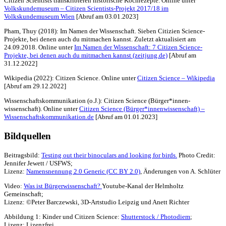
Citizen Scientists transkribieren historische Kochrezepte. Online unter
Volkskundemuseum – Citizen Scientists-Projekt 2017/18 im
Volkskundemuseum Wien
[Abruf am 03.01.2023]
Pham, Thuy (2018): Im Namen der Wissenschaft. Sieben Citizien Science-
Projekte, bei denen auch du mitmachen kannst. Zuletzt aktualisiert am
24.09.2018. Online unter
Im Namen der Wissenschaft: 7 Citizen Science-
Projekte, bei denen auch du mitmachen kannst (zeitjung.de)
[Abruf am
31.12.2022]
Wikipedia (2022): Citizen Science. Online unter
Citizen Science – Wikipedia
[Abruf am 29.12.2022]
Wissenschaftskommunikation (o.J.): Citizen Science (Bürger*innen­
wissenschaft). Online unter
Citizen Science (Bürger*innen­wissenschaft) –
Wissenschaftskommunikation.de
[Abruf am 01.01.2023]
Bildquellen
Beitragsbild:
Testing out their binoculars and looking for birds.
Photo Credit:
Jennifer Jewett / USFWS;
Lizenz:
Namensnennung 2.0 Generic (CC BY 2.0)
, Änderungen von A. Schlüter
Video:
Was ist Bürgerwissenschaft?
Youtube-Kanal der Helmholtz
Gemeinschaft;
Lizenz: ©Peter Barczewski, 3D-Artstudio Leipzig und Anett Richter
Abbildung 1: Kinder und Citizen Science:
Shutterstock / Photodiem
;
Lizenz: Lizenzfrei