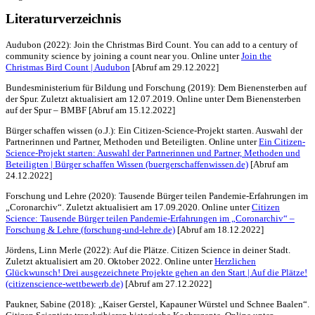
Literaturverzeichnis
Audubon (2022): Join the Christmas Bird Count. You can add to a century of
community science by joining a count near you. Online unter
Join the
Christmas Bird Count | Audubon
[Abruf am 29.12.2022]
Bundesministerium für Bildung und Forschung (2019): Dem Bienensterben auf
der Spur. Zuletzt aktualisiert am 12.07.2019. Online unter Dem Bienensterben
auf der Spur – BMBF [Abruf am 15.12.2022]
Bürger schaffen wissen (o.J.): Ein Citizen-Science-Projekt starten. Auswahl der
Partnerinnen und Partner, Methoden und Beteiligten. Online unter
Ein Citizen-
Science-Projekt starten: Auswahl der Partnerinnen und Partner, Methoden und
Beteiligten | Bürger schaffen Wissen (buergerschaffenwissen.de)
[Abruf am
24.12.2022]
Forschung und Lehre (2020): Tausende Bürger teilen Pandemie-Erfahrungen im
„Coronarchiv“. Zuletzt aktualisiert am 17.09.2020. Online unter
Citizen
Science: Tausende Bürger teilen Pandemie-Erfahrungen im „Coronarchiv“ –
Forschung & Lehre (forschung-und-lehre.de)
[Abruf am 18.12.2022]
Jördens, Linn Merle (2022): Auf die Plätze. Citizen Science in deiner Stadt.
Zuletzt aktualisiert am 20. Oktober 2022. Online unter
Herzlichen
Glückwunsch! Drei ausgezeichnete Projekte gehen an den Start | Auf die Plätze!
(citizenscience-wettbewerb.de)
[Abruf am 27.12.2022]
Paukner, Sabine (2018): „Kaiser Gerstel, Kapauner Würstel und Schnee Baalen“.