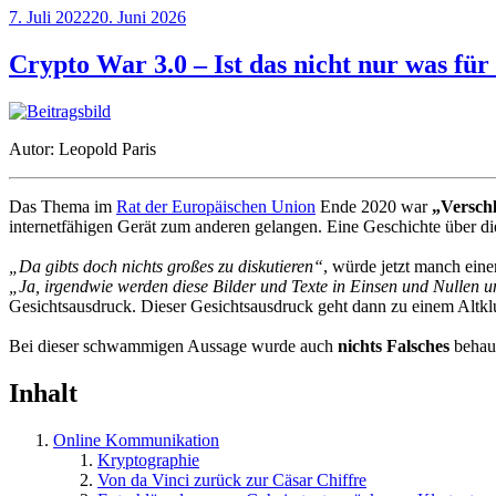
Veröffentlicht
7. Juli 2022
20. Juni 2026
am
Crypto War 3.0 – Ist das nicht nur was für
Autor: Leopold Paris
Das Thema im
Rat der Europäischen Union
Ende 2020 war
„Versch
internetfähigen Gerät zum anderen gelangen. Eine Geschichte über d
„Da gibts doch nichts großes zu diskutieren“
, würde jetzt manch eine
„Ja, irgendwie werden diese Bilder und Texte in Einsen und Nulle
Gesichtsausdruck. Dieser Gesichtsausdruck geht dann zu einem Alt
Bei dieser schwammigen Aussage wurde auch
nichts Falsches
behaup
Inhalt
Online Kommunikation
Kryptographie
Von da Vinci zurück zur Cäsar Chiffre