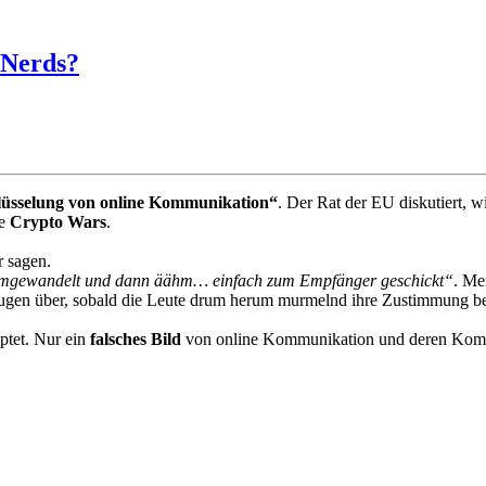
 Nerds?
lüsselung von online Kommunikation“
. Der Rat der EU diskutiert, 
ie
Crypto Wars
.
r sagen.
n umgewandelt und dann äähm… einfach zum Empfänger geschickt“
. Me
klugen über, sobald die Leute drum herum murmelnd ihre Zustimmung b
tet. Nur ein
falsches Bild
von online Kommunikation und deren Komple