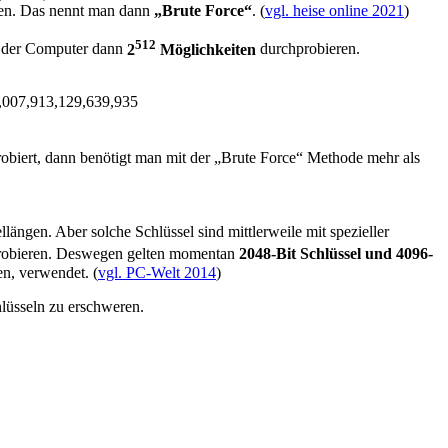
ken. Das nennt man dann
„Brute Force“
. (
vgl. heise online 2021
)
512
e der Computer dann
2
Möglichkeiten
durchprobieren.
,007,913,129,639,935
obiert, dann benötigt man mit der „Brute Force“ Methode mehr als
längen. Aber solche Schlüssel sind mittlerweile mit spezieller
robieren. Deswegen gelten momentan
2048-Bit Schlüssel und 4096-
en, verwendet. (
vgl. PC-Welt 2014
)
lüsseln zu erschweren.