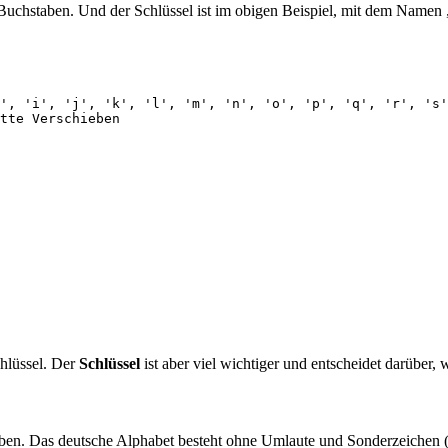
 Buchstaben. Und der Schlüssel ist im obigen Beispiel, mit dem Namen
', 'i', 'j', 'k', 'l', 'm', 'n', 'o', 'p', 'q', 'r', 's'
tte Verschieben

chlüssel. Der
Schlüssel
ist aber viel wichtiger und entscheidet darüber,
oben. Das deutsche Alphabet besteht ohne Umlaute und Sonderzeichen (