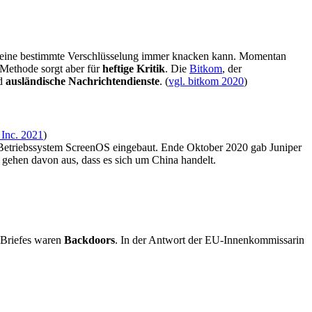
n eine bestimmte Verschlüsselung immer knacken kann. Momentan
 Methode sorgt aber für
heftige Kritik
. Die
Bitkom
, der
d
ausländische Nachrichtendienste
. (
vgl. bitkom 2020
)
 Inc. 2021
)
Betriebssystem ScreenOS eingebaut. Ende Oktober 2020 gab Juniper
 gehen davon aus, dass es sich um China handelt.
 Briefes waren
Backdoors
. In der Antwort der EU-Innenkommissarin