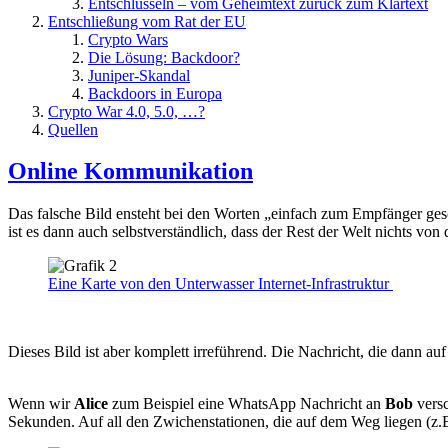
Entschlüsseln – vom Geheimtext zurück zum Klartext
Entschließung vom Rat der EU
Crypto Wars
Die Lösung: Backdoor?
Juniper-Skandal
Backdoors in Europa
Crypto War 4.0, 5.0, …?
Quellen
Online Kommunikation
Das falsche Bild ensteht bei den Worten „einfach zum Empfänger gesc
ist es dann auch selbstverständlich, dass der Rest der Welt nichts 
Eine Karte von den Unterwasser Internet-Infrastruktur
Dieses Bild ist aber komplett irreführend. Die Nachricht, die dann au
Wenn wir
Alice
zum Beispiel eine WhatsApp Nachricht an
Bob
versc
Sekunden. Auf all den Zwichenstationen, die auf dem Weg liegen (z.