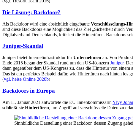
(vgl. Tresorit Team 2016)
Die Lösung: Backdoor?
Als Backdoor wird eine absichtlich eingebaute
Verschlüsselungs-Hi
sind diese Backdoors eine Möglichkeit das Ziel „Sicherheit durch Ver
Digitalverband Deutschlands, kritisiert die Hintertüren. Backdoors se
Juniper-Skandal
Juniper bietet Internetinfrastruktur für
Unternehmen
an. Von Produkte
Ende 2015 began der Skandal rund um den US-Konzern
Juniper
. De
dann gegenüber dem US-Kongress zu, dass die Hintertür von einem 
Das ist ein perfektes Beispiel dafür, wie Hintertüren nach hinten los
(
vgl. heise Online 2020b
)
Backdoors in Europa
Am 11. Januar 2021 antwortete die EU-Innenkommissarin
Ylvy Joha
schließt sie Hintertüren
, um Zugriff auf verschlüsselte Daten zu erl
Sinnbildliche Darstellung einer Backdoor, dessen Zugang gehei