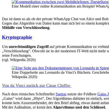
Eine Modell einer online Kommunikation am Beispiel WhatsA
Das ist dann so als ob der private WhatsApp Chat von Alice und Bob
Gegen das Abgreifen von Daten kann man sich bei so einem komplex
Mithilfe von Verschlüsselung
.
Kryptographie
Um
unrechtmäßigen Zugriff
auf private Kommunikation zu verhind
„Verschlüsselung“. Obwohl sie in der modernen IT-Welt nicht mehr w
seine Forschungen.
(vgl. Wikipedia 2020)
Eine Doppelseite aus Leonardo da Vinci’s Büchern. Geschrieben
Wikipedia 2020)
Von da Vinci zurück zur Cäsar Chiffre
Nach dem römischen Schriftsteller
Sueton
nutzte der Feldherr
Gaius J
„Gaius“ wird dann „Hbjvt“. Der Algorithmus dahinter ist einfach,
wen
konnte kein Aussenstehender, der den Brief abfing, etwas damit anfan
Mit der Außnahme, er kennt den
Algorythmus und den Schlüssel.