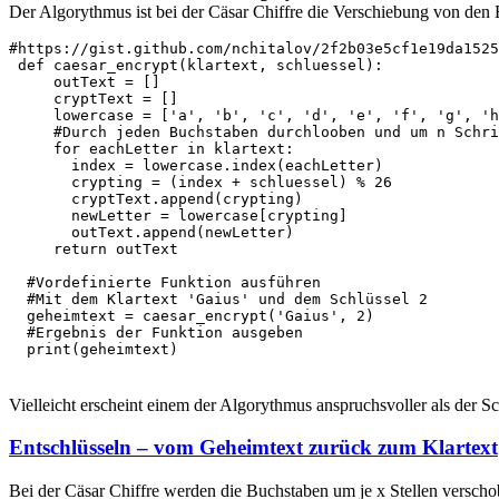
Der Algorythmus ist bei der Cäsar Chiffre die Verschiebung von den
#https://gist.github.com/nchitalov/2f2b03e5cf1e19da1525

 def caesar_encrypt(klartext, schluessel):

     outText = []

     cryptText = []

     lowercase = ['a', 'b', 'c', 'd', 'e', 'f', 'g', 'h
     #Durch jeden Buchstaben durchlooben und um n Schri
     for eachLetter in klartext:

       index = lowercase.index(eachLetter)

       crypting = (index + schluessel) % 26

       cryptText.append(crypting)

       newLetter = lowercase[crypting]

       outText.append(newLetter)

     return outText

  #Vordefinierte Funktion ausführen

  #Mit dem Klartext 'Gaius' und dem Schlüssel 2

  geheimtext = caesar_encrypt('Gaius', 2)

  #Ergebnis der Funktion ausgeben

  print(geheimtext)
Vielleicht erscheint einem der Algorythmus anspruchsvoller als der S
Entschlüsseln – vom Geheimtext zurück zum Klartext
Bei der Cäsar Chiffre werden die Buchstaben um je x Stellen versch