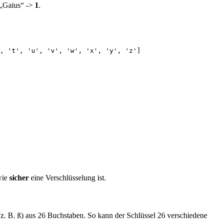
 „Gaius“ ->
1
.
, 't', 'u', 'v', 'w', 'x', 'y', 'z']

 wie
sicher
eine Verschlüsselung ist.
z. B. ß) aus 26 Buchstaben. So kann der Schlüssel 26 verschiedene