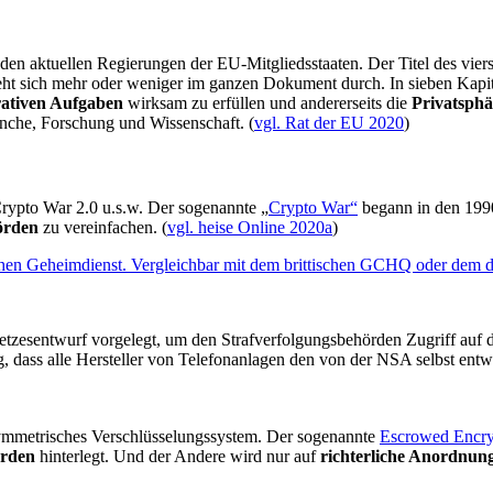
den aktuellen Regierungen der EU-Mitgliedsstaaten. Der Titel des vier
zieht sich mehr oder weniger im ganzen Dokument durch. In sieben Kapit
ativen Aufgaben
wirksam zu erfüllen und andererseits die
Privatsphä
nche, Forschung und Wissenschaft. (
vgl. Rat der EU 2020
)
 Crypto War 2.0 u.s.w. Der sogenannte „
Crypto War“
begann in den 1990
örden
zu vereinfachen. (
vgl. heise Online 2020a
)
zesentwurf vorgelegt, um den Strafverfolgungsbehörden Zugriff auf 
, dass alle Hersteller von Telefonanlagen den von der NSA selbst ent
symmetrisches Verschlüsselungssystem. Der sogenannte
Escrowed Encry
rden
hinterlegt. Und der Andere wird nur auf
richterliche Anordnun