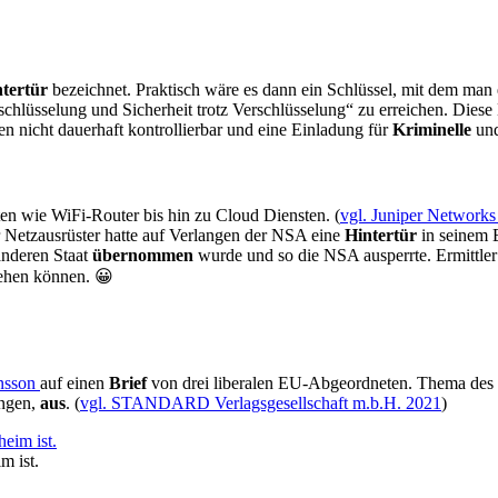
ntertür
bezeichnet. Praktisch wäre es dann ein Schlüssel, mit dem ma
schlüsselung und Sicherheit trotz Verschlüsselung“ zu erreichen. Diese
ien nicht dauerhaft kontrollierbar und eine Einladung für
Kriminelle
un
n wie WiFi-Router bis hin zu Cloud Diensten. (
vgl. Juniper Networks
r Netzausrüster hatte auf Verlangen der NSA eine
Hintertür
in seinem 
anderen Staat
übernommen
wurde und so die NSA ausperrte. Ermittler
 gehen können. 😀
nsson
auf einen
Brief
von drei liberalen EU-Abgeordneten. Thema des
angen,
aus
. (
vgl. STANDARD Verlagsgesellschaft m.b.H. 2021
)
m ist.