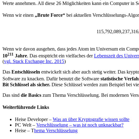
Werte annehmen. All diese 26 Möglichkeiten kann ein Computer in 
Wenn wir einen
„Brute Force“
bei aktuellen Verschlüsselungs-Alg
115,792,089,237,316
Wenn wir davon ausgehen, dass jedes Atom im Universum ein Computer
211
10
Jahre
. Das ensptricht ein vielfaches der
Lebenszeit des Unive
(
vgl. Stack Exchange Inc. 2015
)
Das
Entschlüsseln
entwickelt sich aber auch stetig weiter. Das kryp
Software zu knacken. Dafür benutzt die Software
statistische Verfa
Bit Schlüssel als sicher.
Diese Schlüssel werden zum Beispiel bei viel
Das sind
die Basics
zum Thema Verschlüsselung. Bei modernen Versch
Weiterführende Links
Heise Developer –
Was an über Kryptografie wissen sollte
PC Welt –
Verschlüsselung – was ist noch unknackbar?
Heise – T
hema Verschlüsselung