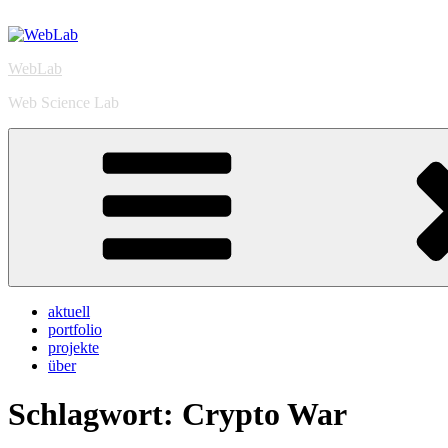
Zum
Inhalt
springen
WebLab
Web Science Lab
aktuell
portfolio
projekte
über
Schlagwort:
Crypto War