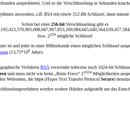
Sekunden ausprobieren. Und so die Verschlüsselung in Sekunden knac
orythmen anwenden,
z.B. RSA mit einem 512-Bit Schlüssel
, dann müsst
Schon bei einer
256-bit
Verschlüsselung gibt es
,195,423,570,985,008,687,907,853,269,984,665,640,564,039,457,584
256
bzw. 2
mögliche Schlüssel
 ist und jeder in einer Millisekunde einen möglichen Schlüssel auspr
9
rsums
(13,75*10
Jahre).
tographische Verfahren
RSA
verwendet teilweise noch 1024-bit Schlüssel
1024
hren
und muss nicht wie beim „Brute Force“ 2
Möglichkeiten ausp
en Webseiten, die http
s
(Hyper Text Transfer Protocol
Secure
) benutz
lüsselungverfahren werden weitere Hürden aufgestellt um das Entsch