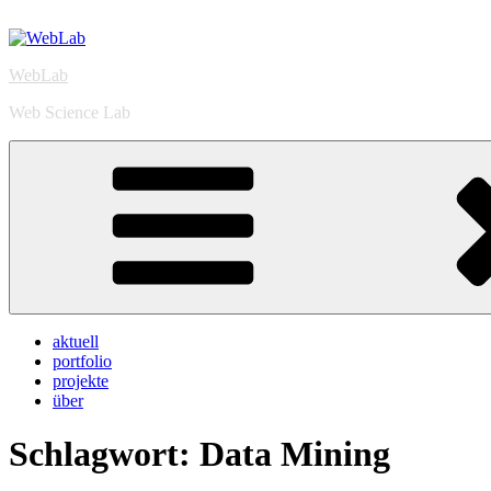
Zum
Inhalt
springen
WebLab
Web Science Lab
aktuell
portfolio
projekte
über
Schlagwort:
Data Mining