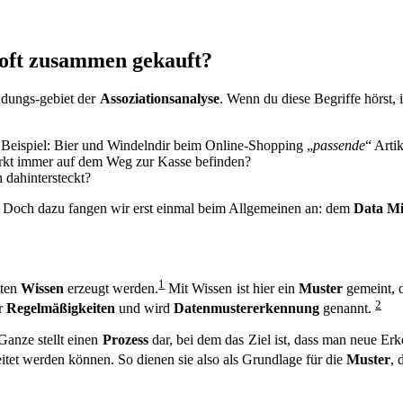
oft zusammen gekauft?
dungs-gebiet der
Assoziationsanalyse
. Wenn du diese Begriffe hörst, 
dir beim Online-Shopping „
passende
“ Arti
markt immer auf dem Weg zur Kasse befinden?
h dahintersteckt?
ert. Doch dazu fangen wir erst einmal beim Allgemeinen an: dem
Data Mi
1
aten
Wissen
erzeugt werden.
Mit Wissen ist hier ein
Muster
gemeint, d
2
er
Regelmäßigkeiten
und wird
Datenmustererkennung
genannt.
Ganze stellt einen
Prozess
dar, bei dem das Ziel ist, dass man neue Er
itet werden können. So dienen sie also als Grundlage für die
Muster
, 