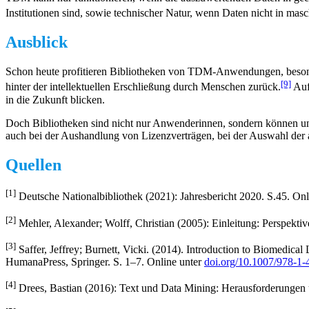
Institutionen sind, sowie technischer Natur, wenn Daten nicht in mas
Ausblick
Schon heute profitieren Bibliotheken von TDM-Anwendungen, besonders
[9]
hinter der intellektuellen Erschließung durch Menschen zurück.
Auf
in die Zukunft blicken.
Doch Bibliotheken sind nicht nur Anwenderinnen, sondern können und 
auch bei der Aushandlung von Lizenzverträgen, bei der Auswahl der 
Quellen
[1]
Deutsche Nationalbibliothek (2021): Jahresbericht 2020. S.45. On
[2]
Mehler, Alexander; Wolff, Christian (2005): Einleitung: Perspekti
[3]
Saffer, Jeffrey; Burnett, Vicki. (2014). Introduction to Biomedic
HumanaPress, Springer. S. 1–7. Online unter
doi.org/10.1007/978-1
[4]
Drees, Bastian (2016): Text und Data Mining: Herausforderungen un