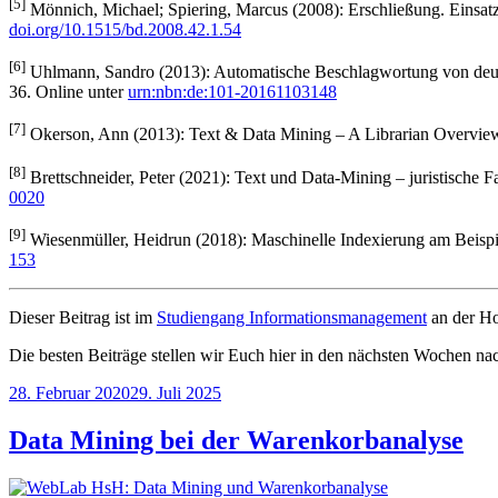
[5]
Mönnich, Michael; Spiering, Marcus (2008): Erschließung. Einsatz
doi.org/10.1515/bd.2008.42.1.54
[6]
Uhlmann, Sandro (2013): Automatische Beschlagwortung von deuts
36. Online unter
urn:nbn:de:101-20161103148
[7]
Okerson, Ann (2013): Text & Data Mining – A Librarian Overvie
[8]
Brettschneider, Peter (2021): Text und Data-Mining – juristische Fa
0020
[9]
Wiesenmüller, Heidrun (2018): Maschinelle Indexierung am Beispi
153
Dieser Beitrag ist im
Studiengang Informationsmanagement
an der Ho
Die besten Beiträge stellen wir Euch hier in den nächsten Wochen na
Veröffentlicht
28. Februar 2020
29. Juli 2025
am
Data Mining bei der Warenkorbanalyse