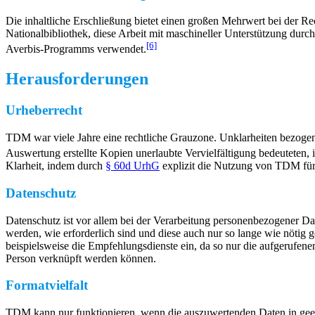
Die inhaltliche Erschließung bietet einen großen Mehrwert bei der Re
Nationalbibliothek, diese Arbeit mit maschineller Unterstützung dur
[6]
Averbis-Programms verwendet.
Herausforderungen
Urheberrecht
TDM war viele Jahre eine rechtliche Grauzone. Unklarheiten bezogen 
Auswertung erstellte Kopien unerlaubte Vervielfältigung bedeuteten,
Klarheit, indem durch
§ 60d UrhG
explizit die Nutzung von TDM für 
Datenschutz
Datenschutz ist vor allem bei der Verarbeitung personenbezogener D
werden, wie erforderlich sind und diese auch nur so lange wie nötig
beispielsweise die Empfehlungsdienste ein, da so nur die aufgerufen
Person verknüpft werden können.
Formatvielfalt
TDM kann nur funktionieren, wenn die auszuwertenden Daten in geei