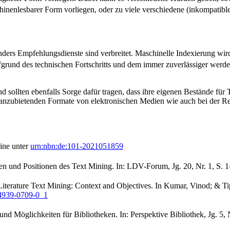
chinenlesbarer Form vorliegen, oder zu viele verschiedene (inkompatibl
 Empfehlungsdienste sind verbreitet. Maschinelle Indexierung wird zum
grund des technischen Fortschritts und dem immer zuverlässiger werde
sollten ebenfalls Sorge dafür tragen, dass ihre eigenen Bestände für T
anzubietenden Formate von elektronischen Medien wie auch bei der Ret
line unter
urn:nbn:de:101-2021051859
ven und Positionen des Text Mining. In: LDV-Forum, Jg. 20, Nr. 1, S. 
al Literature Text Mining: Context and Objectives. In Kumar, Vinod; &
-4939-0709-0_1
d Möglichkeiten für Bibliotheken. In: Perspektive Bibliothek, Jg. 5, N