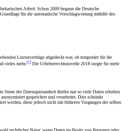
iothekarischen Arbeit. Schon 2009 begann die Deutsche
 Grundlage für die automatische Verschlagwortung mithilfe des
tehenden Lizenzverträge abgedeckt war, ob temporäre für die
[7]
nd vieles mehr.
Die Urheberrechtsnovelle 2018 sorgte für mehr
Im Sinne der Datensparsamkeit dürfen nur so viele Daten erhoben
anonymisiert gespeichert und verarbeitet. Dies schränkt
ert werden, diese jedoch nicht mit früheren Vorgängen der selben
ohl rechtlicher Natur, wenn Daten im Besitz von Personen oder