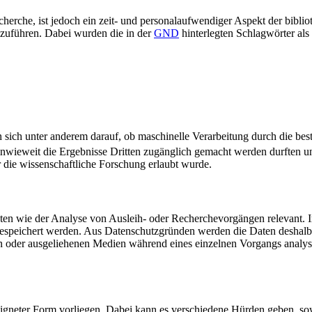
cherche, ist jedoch ein zeit- und personalaufwendiger Aspekt der bibl
chzuführen. Dabei wurden die in der
GND
hinterlegten Schlagwörter als
sich unter anderem darauf, ob maschinelle Verarbeitung durch die bes
 inwieweit die Ergebnisse Dritten zugänglich gemacht werden durften u
die wissenschaftliche Forschung erlaubt wurde.
aten wie der Analyse von Ausleih- oder Recherchevorgängen relevant. 
 gespeichert werden. Aus Datenschutzgründen werden die Daten deshalb 
en oder ausgeliehenen Medien während eines einzelnen Vorgangs analysi
gneter Form vorliegen. Dabei kann es verschiedene Hürden geben, sow