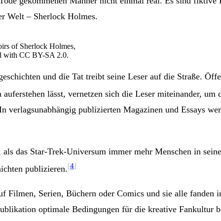
ode gekommenen Männer nicht einmal real. Es sind fiktive Fi
er Welt – Sherlock Holmes.
irs of Sherlock Holmes,
ed with CC BY-SA 2.0.
schichten und die Tat treibt seine Leser auf die Straße. Öffen
auferstehen lässt, vernetzen sich die Leser miteinander, um 
m. In verlagsunabhängig publizierten Magazinen und Essays w
ern, als das Star-Trek-Universum immer mehr Menschen in sei
[
4
]
ichten publizieren.
f Filmen, Serien, Büchern oder Comics und sie alle fanden in
ublikation optimale Bedingungen für die kreative Fankultur b