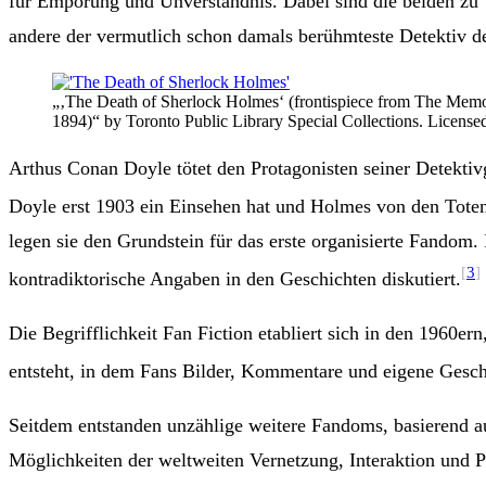
für Empörung und Unverständnis. Dabei sind die beiden zu T
andere der vermutlich schon damals berühmteste Detektiv d
„‚The Death of Sherlock Holmes‘ (frontispiece from The Memo
1894)“ by Toronto Public Library Special Collections. Licens
Arthus Conan Doyle tötet den Protagonisten seiner Detektivge
Doyle erst 1903 ein Einsehen hat und Holmes von den Toten 
legen sie den Grundstein für das erste organisierte Fando
[
3
]
kontradiktorische Angaben in den Geschichten diskutiert.
Die Begrifflichkeit Fan Fiction etabliert sich in den 1960
entsteht, in dem Fans Bilder, Kommentare und eigene Gesch
Seitdem entstanden unzählige weitere Fandoms, basierend au
Möglichkeiten der weltweiten Vernetzung, Interaktion und P