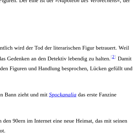
guren. Der eine ist der
»Napoleon des Verbrechens«
, der
tlich wird der Tod der literarischen Figur betrauert. Weil
[
2
]
das Gedenken an den Detektiv lebendig zu halten.
Damit
erden Figuren und Handlung besprochen, Lücken gefüllt und
nen Bann zieht und mit
Spockanalia
das erste Fanzine
 den 90ern im Internet eine neue Heimat, das mit seinen
ot.