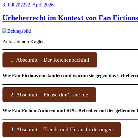
Veröffentlicht
8. Juli 2022
22. April 2026
am
Urheberrecht im Kontext von Fan Fiction
Autor: Simon Kugler
1. Abschnitt – Der Reichenbachfall
Wie Fan Fictions entstanden und warum sie gegen das Urheberr
2. Abschnitt – Please don’t sue me
Wie Fan-Fiction-Autoren und RPG-Betreiber mit der geltenden
3. Abschnitt – Trends und Herausforderungen