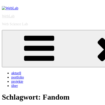
Zum
Inhalt
springen
WebLab
Web Science Lab
aktuell
portfolio
projekte
über
Schlagwort:
Fandom