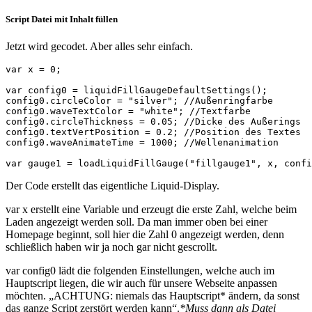
Script Datei mit Inhalt füllen
Jetzt wird gecodet. Aber alles sehr einfach.
var x = 0;

var config0 = liquidFillGaugeDefaultSettings();

config0.circleColor = "silver"; //Außenringfarbe

config0.waveTextColor = "white"; //Textfarbe

config0.circleThickness = 0.05; //Dicke des Außerings

config0.textVertPosition = 0.2; //Position des Textes

config0.waveAnimateTime = 1000; //Wellenanimation

var gauge1 = loadLiquidFillGauge("fillgauge1", x, confi
Der Code erstellt das eigentliche Liquid-Display.
var x erstellt eine Variable und erzeugt die erste Zahl, welche beim
Laden angezeigt werden soll. Da man immer oben bei einer
Homepage beginnt, soll hier die Zahl 0 angezeigt werden, denn
schließlich haben wir ja noch gar nicht gescrollt.
var config0 lädt die folgenden Einstellungen, welche auch im
Hauptscript liegen, die wir auch für unsere Webseite anpassen
möchten. „ACHTUNG: niemals das Hauptscript* ändern, da sonst
das ganze Script zerstört werden kann“.
*Muss dann als Datei