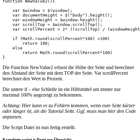
function NewValue2(){	

    var $window = $(window);

    var documentHeight = $("body").height();

    var windowHeight = $window.height();

    var scrollTop = $window.scrollTop();

    var scrollPercent = 2* ((scrollTop) / (windowHeight
    if (Math.round(scrollPercent*100) >100)

        return 100;

    else

        return Math.round(scrollPercent*100)

}
Die Function NewValue2 erfasst die Höhe der Seite und berechnet
den Abstand der Seite mit dem TOP der Seite. Var scrollPercent
berechnet den Wert in Prozent.
Die untere if – else Schleife ist ein Hilfsmittel um immer nur
maximal 100% angezeigt zu bekommen.
Achtung: Hier kann es zu Fehlern kommen, wenn eure Seite kürzer
oder länger ist, als die Tutorial Seite. Ggf. muss man hier den Code
anpassen.
Die Script Datei ist nun fertig erstellt.
Komplette script.js Datei zur Übersicht: