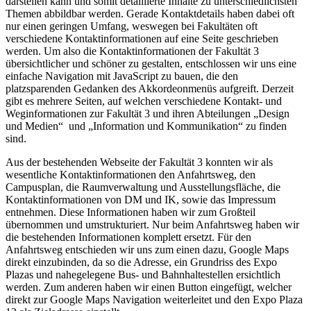
darstellen kann und somit detaillierte Inhalte zu unterschiedlichsten
Themen abbildbar werden. Gerade Kontaktdetails haben dabei oft
nur einen geringen Umfang, weswegen bei Fakultäten oft
verschiedene Kontaktinformationen auf eine Seite geschrieben
werden. Um also die Kontaktinformationen der Fakultät 3
übersichtlicher und schöner zu gestalten, entschlossen wir uns eine
einfache Navigation mit JavaScript zu bauen, die den
platzsparenden Gedanken des Akkordeonmenüs aufgreift. Derzeit
gibt es mehrere Seiten, auf welchen verschiedene Kontakt- und
Weginformationen zur Fakultät 3 und ihren Abteilungen „Design
und Medien“ und „Information und Kommunikation“ zu finden
sind.
Aus der bestehenden Webseite der Fakultät 3 konnten wir als
wesentliche Kontaktinformationen den Anfahrtsweg, den
Campusplan, die Raumverwaltung und Ausstellungsfläche, die
Kontaktinformationen von DM und IK, sowie das Impressum
entnehmen. Diese Informationen haben wir zum Großteil
übernommen und umstrukturiert. Nur beim Anfahrtsweg haben wir
die bestehenden Informationen komplett ersetzt. Für den
Anfahrtsweg entschieden wir uns zum einen dazu, Google Maps
direkt einzubinden, da so die Adresse, ein Grundriss des Expo
Plazas und nahegelegene Bus- und Bahnhaltestellen ersichtlich
werden. Zum anderen haben wir einen Button eingefügt, welcher
direkt zur Google Maps Navigation weiterleitet und den Expo Plaza