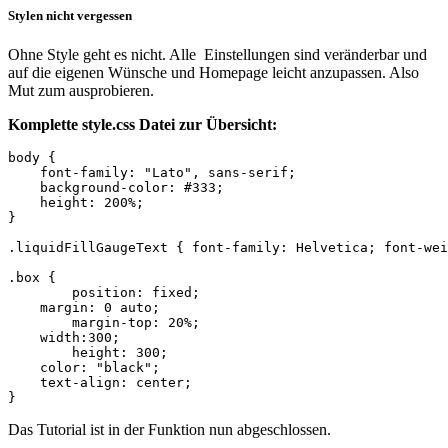
Stylen nicht vergessen
Ohne Style geht es nicht. Alle Einstellungen sind veränderbar und
auf die eigenen Wünsche und Homepage leicht anzupassen. Also
Mut zum ausprobieren.
Komplette style.css Datei zur Übersicht:
body {

    font-family: "Lato", sans-serif;

    background-color: #333;

    height: 200%;

}

.liquidFillGaugeText { font-family: Helvetica; font-wei
.box {

    	position: fixed;

    margin: 0 auto;

    	margin-top: 20%;

    width:300;

    	height: 300;

    color: "black";

    text-align: center;

}
Das Tutorial ist in der Funktion nun abgeschlossen.