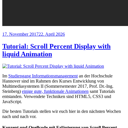
Veröffentlicht
17. November 2017
22. April 2026
am
Tutorial: Scroll Percent Display with
liquid Animation
Im
Studiengang Informationsmanagement
an der Hochschule
Hannover sind im Rahmen des Kurses Entwicklung von
Multimediasystemen II (Sommersemester 2017, Prof. Dr.-Ing.
Steinberg)
einige gute, funktionale Animationen
samt Tutorials
entstanden. Verwendete Techniken sind HTML5, CSS3 und
JavaScript.
Die besten Tutorials stellen wir euch hier in den nächsten Wochen
nach und nach vor.
Konzept und Quellcode mit Erläuterung von Scroll Percent