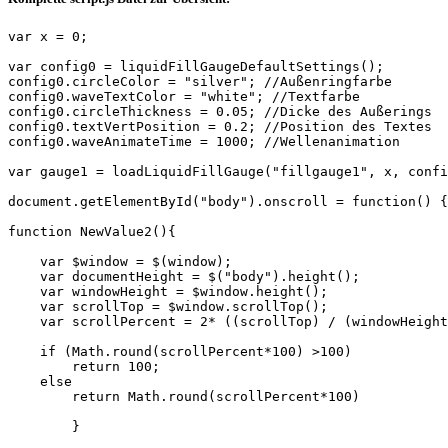
var x = 0;

var config0 = liquidFillGaugeDefaultSettings();

config0.circleColor = "silver"; //Außenringfarbe

config0.waveTextColor = "white"; //Textfarbe

config0.circleThickness = 0.05; //Dicke des Außerings

config0.textVertPosition = 0.2; //Position des Textes

config0.waveAnimateTime = 1000; //Wellenanimation

var gauge1 = loadLiquidFillGauge("fillgauge1", x, confi
document.getElementById("body").onscroll = function() {
function NewValue2(){	

    var $window = $(window);

    var documentHeight = $("body").height();

    var windowHeight = $window.height();

    var scrollTop = $window.scrollTop();

    var scrollPercent = 2* ((scrollTop) / (windowHeight
    if (Math.round(scrollPercent*100) >100)

        return 100;

    else

        return Math.round(scrollPercent*100)

        }