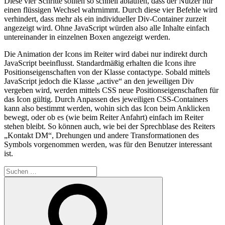
Diese vier Schritte sollten so schnell ablaufen, dass der Nutzer nur
einen flüssigen Wechsel wahrnimmt. Durch diese vier Befehle wird
verhindert, dass mehr als ein individueller Div-Container zurzeit
angezeigt wird. Ohne JavaScript würden also alle Inhalte einfach
untereinander in einzelnen Boxen angezeigt werden.
Die Animation der Icons im Reiter wird dabei nur indirekt durch
JavaScript beeinflusst. Standardmäßig erhalten die Icons ihre
Positionseigenschaften von der Klasse contactype. Sobald mittels
JavaScript jedoch die Klasse „active“ an den jeweiligen Div
vergeben wird, werden mittels CSS neue Positionseigenschaften für
das Icon gültig. Durch Anpassen des jeweiligen CSS-Containers
kann also bestimmt werden, wohin sich das Icon beim Anklicken
bewegt, oder ob es (wie beim Reiter Anfahrt) einfach im Reiter
stehen bleibt. So können auch, wie bei der Sprechblase des Reiters
„Kontakt DM“, Drehungen und andere Transformationen des
Symbols vorgenommen werden, was für den Benutzer interessant
ist.
Suchen
nach:
Suchen