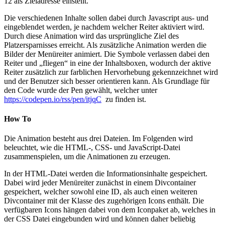
12 als Zieladresse einstellt.
Die verschiedenen Inhalte sollen dabei durch Javascript aus- und
eingeblendet werden, je nachdem welcher Reiter aktiviert wird.
Durch diese Animation wird das ursprüngliche Ziel des
Platzersparnisses erreicht. Als zusätzliche Animation werden die
Bilder der Menüreiter animiert. Die Symbole verlassen dabei den
Reiter und „fliegen“ in eine der Inhaltsboxen, wodurch der aktive
Reiter zusätzlich zur farblichen Hervorhebung gekennzeichnet wird
und der Benutzer sich besser orientieren kann. Als Grundlage für
den Code wurde der Pen gewählt, welcher unter
https://codepen.io/rss/pen/itjqC
​ zu finden ist.
How To
Die Animation besteht aus drei Dateien. Im Folgenden wird
beleuchtet, wie die HTML-, CSS- und JavaScript-Datei
zusammenspielen, um die Animationen zu erzeugen.
In der HTML-Datei werden die Informationsinhalte gespeichert.
Dabei wird jeder Menüreiter zunächst in einem Divcontainer
gespeichert, welcher sowohl eine ID, als auch einen weiteren
Divcontainer mit der Klasse des zugehörigen Icons enthält. Die
verfügbaren Icons hängen dabei von dem Iconpaket ab, welches in
der CSS Datei eingebunden wird und können daher beliebig