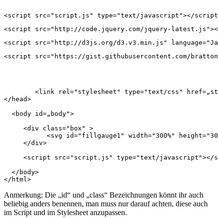
<script src="script.js" type="text/javascript"></script
<script src="http://code.jquery.com/jquery-latest.js"><
<script src="http://d3js.org/d3.v3.min.js" language="Ja
<script src="https://gist.githubusercontent.com/bratton
        <link rel="stylesheet" type="text/css" href=„st
</head>

  <body id=„body">

     <div class="box" >

           <svg id="fillgauge1" width="300%" height="30
     </div>

     <script src="script.js" type="text/javascript"></s
  </body> 

</html>
Anmerkung: Die „id“ und „class“ Bezeichnungen könnt ihr auch
beliebig anders benennen, man muss nur darauf achten, diese auch
im Script und im Stylesheet anzupassen.