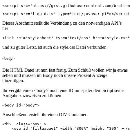
<script src="https://gist.githubusercontent.com/bratton
<script src="liquid.js" type="text/javascript"></script
Dieser Abschnitt stellt die Verbindung zu den notwendigen API´s
her
<link rel="stylesheet" type="text/css" href="style.css"
und zu guter Letzt, ist auch die style.css Datei verbunden.
<body>
Die HTML Datei ist nun fast fertig. Zum Schluß wollen wir ja etwas
sehen und müssen im Body noch unsere Prozent Anzeige
hinzufügen.
Ihr vergibt euren <body> noch eine ID um später dem Script seine
Aufgabe zuzuweisen zu können.
<body id="body">
Anschließend erstellt ihr einen DIV Container:
<div  class="box" >

    <svg id="fillgauge1" width="300%" height="300" ></s