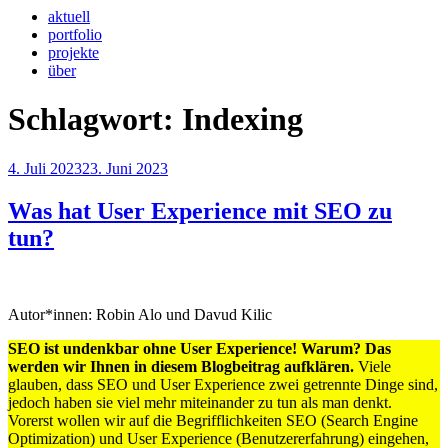
aktuell
portfolio
projekte
über
Schlagwort:
Indexing
Veröffentlicht
4. Juli 2023
23. Juni 2023
am
Was hat User Experience mit SEO zu
tun?
Autor*innen: Robin Alo und Davud Kilic
SEO ist undenkbar ohne User Experience! Warum? Das
werden wir Ihnen in diesem Blogbeitrag aufklären.
Viele
glauben, dass SEO und User Experience zwei getrennte Dinge sind,
jedoch haben sie viel mehr miteinander zu tun als man denkt.
Vorerst wollen wir auf die Begrifflichkeiten SEO (Search Engine
Optimization) und User Experience (Benutzererfahrung) eingehen,