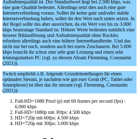
Aufnahmequalität ist. Der Standardwert liegt bei 2.500 kbps, was
eine gute Qualität bedeutet. Allerdings setzt dies auch eine gute
Internetverbindung voraus. Solltet ihr keine gute und/oder stabile
Internetverbindung haben, solltet ihr den Wert nach unten setzen. In
der Regel sollte das aber ausreichen, da ein Wert von bis zu 3.000
kbps heutzutage Standard ist. Höhere Werte bedeuten natürlich eine
bessere Bildauflösung und Aufnahmequalität ohne Ruckler,
erfordern allerdings auch eine höhere Internetbandbreite. Und das
nicht nur bei euch, sondern auch bei euren Zuschauern. Bei 5.000
kbps braucht ihr schon eine sehr gute Leistung und einen sehr
leistungsstarken PC (vgl. zu diesem Absatz Flemming, Constantin
(2021)).
Twitch empfiehlt z.B. folgende Grundeinstellungen für einen
optimalen Stream, je nachdem wie gut euer Gerät (PC, Tablet oder
Smartphone) ist über das ihr streamt (vgl. Flemming, Constantin
(2021)):
Full-HD=1080 Pixel (p) mit 60 frames per second (fps) :
6.000 kbps
Full-HD=1080p mit 30fps: 4.500 kbps
HD=720p mit 60fps: 4.500 kbps
HD=720p mit 30fps: 3.000 kbps