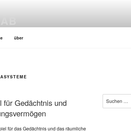
LAB
ab
te
über
IASYSTEME
Suchen
el für Gedächtnis und
nach:
lungsvermögen