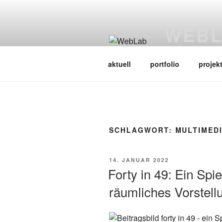
Zum
Inhalt
WEB
springen
Web Science L
aktuell
portfolio
projek
SCHLAGWORT:
MULTIMED
VERÖFFENTLICHT
14. JANUAR 2022
AM
Forty in 49: Ein Spi
räumliches Vorstel