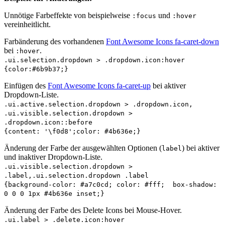
Unnötige Farbeffekte von beispielweise
und
:focus
:hover
vereinheitlicht.
Farbänderung des vorhandenen
Font Awesome Icons fa-caret-down
bei
.
:hover
.ui.selection.dropdown > .dropdown.icon:hover
{color:#6b9b37;}
Einfügen des
Font Awesome Icons fa-caret-up
bei aktiver
Dropdown-Liste.
.ui.active.selection.dropdown > .dropdown.icon,
.ui.visible.selection.dropdown >
.dropdown.icon::before
{content: '\f0d8';color: #4b636e;}
Änderung der Farbe der ausgewählten Optionen (
) bei aktiver
label
und inaktiver Dropdown-Liste.
.ui.visible.selection.dropdown >
.label,.ui.selection.dropdown .label
{background-color: #a7c0cd; color: #fff; box-shadow:
0 0 0 1px #4b636e inset;}
Änderung der Farbe des Delete Icons bei Mouse-Hover.
.ui.label > .delete.icon:hover