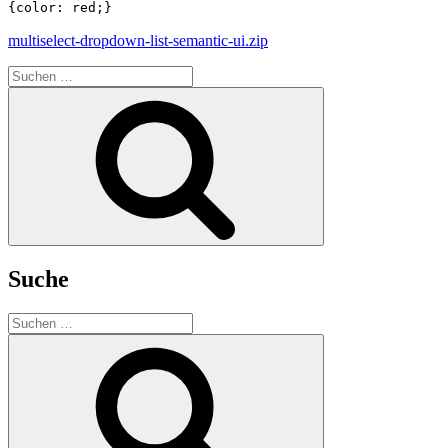
{color: red;}
multiselect-dropdown-list-semantic-ui.zip
Suchen
nach:
Suchen
Suche
Suchen
nach:
Suchen