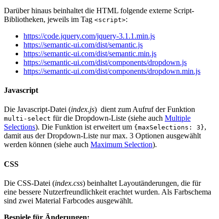
Darüber hinaus beinhaltet die HTML folgende externe Script-
Bibliotheken, jeweils im Tag
:
<script>
https://code.jquery.com/jquery-3.1.1.min.js
https://semantic-ui.com/dist/semantic.js
https://semantic-ui.com/dist/semantic.min.js
https://semantic-ui.com/dist/components/dropdown.js
https://semantic-ui.com/dist/components/dropdown.min.js
Javascript
Die Javascript-Datei (
index.js
) dient zum Aufruf der Funktion
für die Dropdown-Liste (siehe auch
Multiple
multi-select
Selections
). Die Funktion ist erweitert um
,
{maxSelections: 3}
damit aus der Dropdown-Liste nur max. 3 Optionen ausgewählt
werden können (siehe auch
Maximum Selection
).
CSS
Die CSS-Datei (
index.css
) beinhaltet Layoutänderungen, die für
eine bessere Nutzerfreundlichkeit erachtet wurden. Als Farbschema
sind zwei Material Farbcodes ausgewählt.
Bespiele für Änderungen: