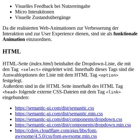
Visuelles Feedback bei Nutzereingabe
Micro Interaktionen
Visuelle Zustandsübergänge
Da die realisierten Web-Animationen zur Verbesserung der
Interaktion und zur User Experience dienen, sind sie als
funktionale
Animation
einzuordnen.
HTML
HTML-Seite (
index.html
) beinhaltet die Dropdown-Liste, die mit
den Tag
eingeleitet wird. Innerhalb dieses Tags sind die
<select>
Auswahloptionen der Liste mit dem HTML Tag
<option>
festgelegt.
Außerdem sind in die HTML Seite innerhalb des HTML Tag
folgende externe CSS-Dateien mit dem Tag
<head>
<link>
eingebunden:
https://semantic-ui.com/dist/semantic.css
https://semantic-ui.com/dist/semantic.min.css
https://semantic-ui.com/dist/components/dropdown.css
https://semantic-ui.com/dist/components/dropdown.min.css
https://cdnjs.cloudflare.com/ajax/libs/font-
awesome/4.5.0/css/font-awesome.min.css