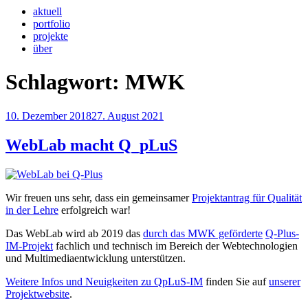
aktuell
portfolio
projekte
über
Schlagwort:
MWK
Veröffentlicht
10. Dezember 2018
27. August 2021
am
WebLab macht Q_pLuS
Wir freuen uns sehr, dass ein gemeinsamer
Projektantrag für Qualität
in der Lehre
erfolgreich war!
Das WebLab wird ab 2019 das
durch das MWK geförderte
Q-Plus-
IM-Projekt
fachlich und technisch im Bereich der Webtechnologien
und Multimediaentwicklung unterstützen.
Weitere Infos und Neuigkeiten zu QpLuS-IM
finden Sie auf
unserer
Projektwebsite
.