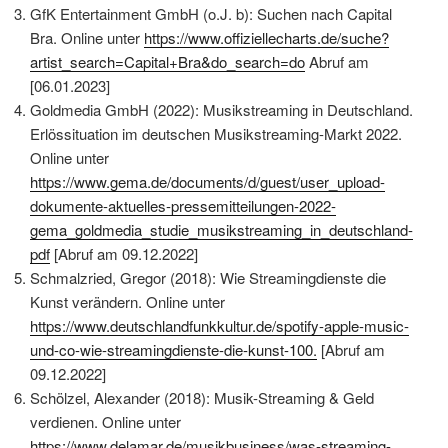
GfK Entertainment GmbH (o.J. b): Suchen nach Capital
Bra. Online unter
https://www.offiziellecharts.de/suche?
artist_search=Capital+Bra&do_search=do
Abruf am
[06.01.2023]
Goldmedia GmbH (2022): Musikstreaming in Deutschland.
Erlössituation im deutschen Musikstreaming-Markt 2022.
Online unter
https://www.gema.de/documents/d/guest/user_upload-
dokumente-aktuelles-pressemitteilungen-2022-
gema_goldmedia_studie_musikstreaming_in_deutschland-
pdf
[Abruf am 09.12.2022]
Schmalzried, Gregor (2018): Wie Streamingdienste die
Kunst verändern. Online unter
https://www.deutschlandfunkkultur.de/spotify-apple-music-
und-co-wie-streamingdienste-die-kunst-100.
[Abruf am
09.12.2022]
Schölzel, Alexander (2018): Musik-Streaming & Geld
verdienen. Online unter
https://www.delamar.de/musikbusiness/was-streaming-