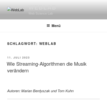
Zum
WEBLAB
Inhalt
Web Science Lab
springen
Menü
SCHLAGWORT:
WEBLAB
VERÖFFENTLICHT
11. JULI 2023
AM
Wie Streaming-Algorithmen die Musik
verändern
Autoren: Marian Berdyszak und Tom Kuhn