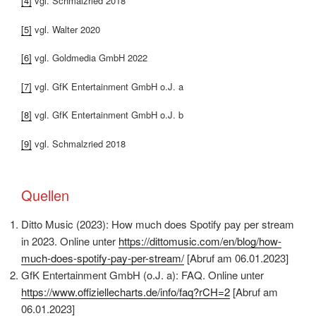
[4]
vgl. Schmalzried 2018
[5]
vgl. Walter 2020
[6]
vgl. Goldmedia GmbH 2022
[7]
vgl. GfK Entertainment GmbH o.J. a
[8]
vgl. GfK Entertainment GmbH o.J. b
[9]
vgl. Schmalzried 2018
Quellen
Ditto Music (2023): How much does Spotify pay per stream
in 2023. Online unter
https://dittomusic.com/en/blog/how-
much-does-spotify-pay-per-stream/
[Abruf am 06.01.2023]
GfK Entertainment GmbH (o.J. a): FAQ. Online unter
https://www.offiziellecharts.de/info/faq?rCH=2
[Abruf am
06.01.2023]