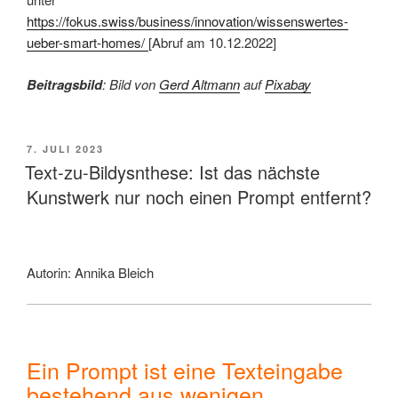
https://fokus.swiss/business/innovation/wissenswertes-
ueber-smart-homes/
[Abruf am 10.12.2022]
Beitragsbild
: Bild von
Gerd Altmann
auf
Pixabay
VERÖFFENTLICHT
7. JULI 2023
AM
Text-zu-Bildysnthese: Ist das nächste
Kunstwerk nur noch einen Prompt entfernt?
Autorin: Annika Bleich
Ein Prompt ist eine Texteingabe
bestehend aus wenigen