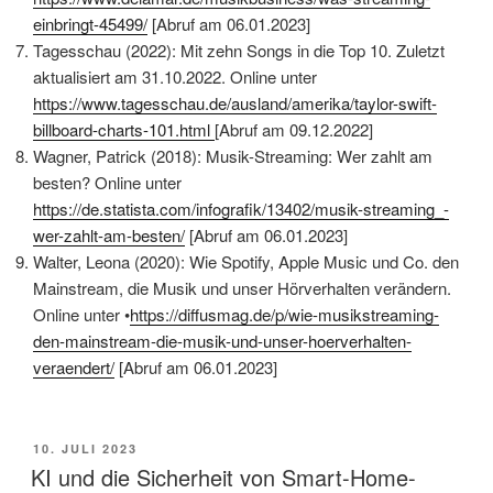
einbringt-45499/
[Abruf am 06.01.2023]
Tagesschau (2022): Mit zehn Songs in die Top 10. Zuletzt
aktualisiert am 31.10.2022. Online unter
https://www.tagesschau.de/ausland/amerika/taylor-swift-
billboard-charts-101.html
[Abruf am 09.12.2022]
Wagner, Patrick (2018): Musik-Streaming: Wer zahlt am
besten? Online unter
https://de.statista.com/infografik/13402/musik-streaming_-
wer-zahlt-am-besten/
[Abruf am 06.01.2023]
Walter, Leona (2020): Wie Spotify, Apple Music und Co. den
Mainstream, die Musik und unser Hörverhalten verändern.
Online unter •
https://diffusmag.de/p/wie-musikstreaming-
den-mainstream-die-musik-und-unser-hoerverhalten-
veraendert/
[Abruf am 06.01.2023]
VERÖFFENTLICHT
10. JULI 2023
AM
KI und die Sicherheit von Smart-Home-