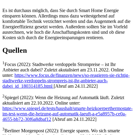
Es ist durchaus möglich, dass Sie durch Smart Home Energie
einsparen können. Allerdings muss dazu weitestgehend auf
komfortable Technik verzichtet werden und das Augenmerk auf die
Energieeffizienz gesetzt werden. Außerdem sollten Sie im Vorfeld
ausrechnen, wie hoch die Anschaffungskosten sind und ob diese
Kosten sich durch die Energieeinsparungen rentieren.
Quellen
1
Focus (2022): Stadtwerke verdoppeln Strompreise – ist Ihr
Anbieter auch dabei? Zuletzt akutalisiert am 23.11.2022. Online
unter:
https://www.focus.de/finanzen/news/so-reagieren-sie-richtig-
stadtwerke-verdoppeln-strompreis-ist-ihr-anbieter-auch-
dabei_id_180314185.html
[Abruf am 24.11.2022]
2
Spiegel (2022): Wenn die Heizung auf Automatik läuft. Zuletzt
aktualisiert am 22.10.2022. Online unter:
https://www.spiegel.de/tests/haushalt/smarte-heizkoerperthermostate-
im-test-wenn-die-heizung-auf-automatik-laeuft-a-e5a8957b-ce0a-
4655-bb72-30f6a8dbaf12
[Abruf am 24.11.2022]
3
Berliner Morgenpost (2022): Energie sparen. Wo sich smarte