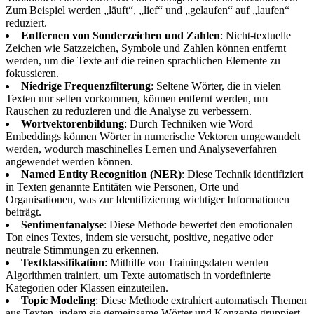
Zum Beispiel werden „läuft“, „lief“ und „gelaufen“ auf „laufen“
reduziert.
Entfernen von Sonderzeichen und Zahlen
: Nicht-textuelle
Zeichen wie Satzzeichen, Symbole und Zahlen können entfernt
werden, um die Texte auf die reinen sprachlichen Elemente zu
fokussieren.
Niedrige Frequenzfilterung
: Seltene Wörter, die in vielen
Texten nur selten vorkommen, können entfernt werden, um
Rauschen zu reduzieren und die Analyse zu verbessern.
Wortvektorenbildung
: Durch Techniken wie Word
Embeddings können Wörter in numerische Vektoren umgewandelt
werden, wodurch maschinelles Lernen und Analyseverfahren
angewendet werden können.
Named Entity Recognition (NER)
: Diese Technik identifiziert
in Texten genannte Entitäten wie Personen, Orte und
Organisationen, was zur Identifizierung wichtiger Informationen
beiträgt.
Sentimentanalyse
: Diese Methode bewertet den emotionalen
Ton eines Textes, indem sie versucht, positive, negative oder
neutrale Stimmungen zu erkennen.
Textklassifikation
: Mithilfe von Trainingsdaten werden
Algorithmen trainiert, um Texte automatisch in vordefinierte
Kategorien oder Klassen einzuteilen.
Topic Modeling
: Diese Methode extrahiert automatisch Themen
aus Texten, indem sie gemeinsame Wörter und Konzepte gruppiert.