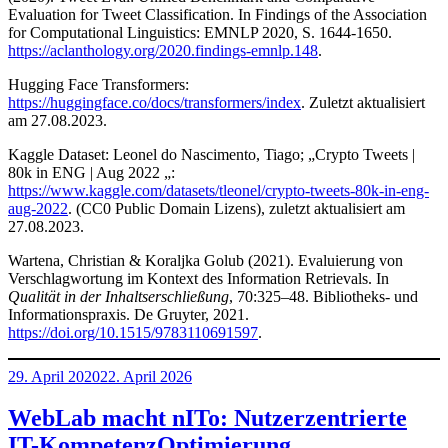
Evaluation for Tweet Classification. In Findings of the Association
for Computational Linguistics: EMNLP 2020, S. 1644-1650.
https://aclanthology.org/2020.findings-emnlp.148
.
Hugging Face Transformers:
https://huggingface.co/docs/transformers/index
. Zuletzt aktualisiert
am 27.08.2023.
Kaggle Dataset: Leonel do Nascimento, Tiago; „Crypto Tweets |
80k in ENG | Aug 2022 „:
https://www.kaggle.com/datasets/tleonel/crypto-tweets-80k-in-eng-
aug-2022
. (CC0 Public Domain Lizens), zuletzt aktualisiert am
27.08.2023.
Wartena, Christian & Koraljka Golub (2021). Evaluierung von
Verschlagwortung im Kontext des Information Retrievals. In
Qualität in der Inhaltserschließung
, 70:325–48. Bibliotheks- und
Informationspraxis. De Gruyter, 2021.
https://doi.org/10.1515/9783110691597
.
Veröffentlicht
29. April 2020
22. April 2026
am
WebLab macht nITo: Nutzerzentrierte
IT-KompetenzOptimierung