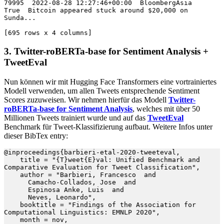
79995  2022-08-28 12:27:46+00:00  BloombergAsia      
True  Bitcoin appeared stuck around $20,000 on 
Sunda...

[695 rows x 4 columns]
3. Twitter-roBERTa-base for Sentiment Analysis
+
TweetEval
Nun können wir mit Hugging Face Transformers eine vortrainiertes
Modell verwenden, um allen Tweets entsprechende Sentiment
Scores zuzuweisen. Wir nehmen hierfür das Modell
Twitter-
roBERTa-base for Sentiment Analysis
, welches mit über 50
Millionen Tweets trainiert wurde und auf das
TweetEval
Benchmark für Tweet-Klassifizierung aufbaut. Weitere Infos unter
dieser BibTex entry:
@inproceedings{barbieri-etal-2020-tweeteval,

    title = "{T}weet{E}val: Unified Benchmark and 
Comparative Evaluation for Tweet Classification",

    author = "Barbieri, Francesco  and

      Camacho-Collados, Jose  and

      Espinosa Anke, Luis  and

      Neves, Leonardo",

    booktitle = "Findings of the Association for 
Computational Linguistics: EMNLP 2020",

    month = nov,
