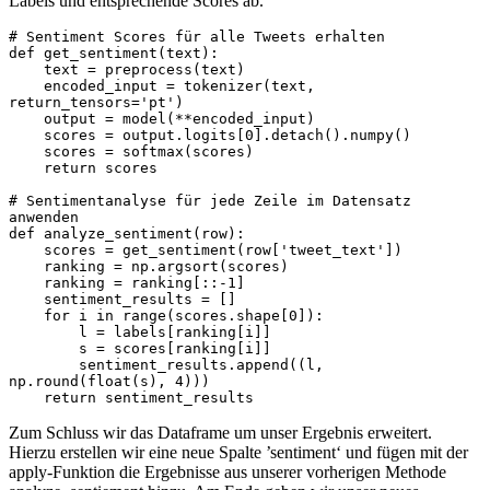
Labels und entsprechende Scores ab.
# Sentiment Scores für alle Tweets erhalten

def get_sentiment(text):

    text = preprocess(text)

    encoded_input = tokenizer(text, 
return_tensors='pt')

    output = model(**encoded_input)

    scores = output.logits[0].detach().numpy()

    scores = softmax(scores)

    return scores

# Sentimentanalyse für jede Zeile im Datensatz 
anwenden

def analyze_sentiment(row):

    scores = get_sentiment(row['tweet_text'])

    ranking = np.argsort(scores)

    ranking = ranking[::-1]

    sentiment_results = []

    for i in range(scores.shape[0]):

        l = labels[ranking[i]]

        s = scores[ranking[i]]

        sentiment_results.append((l, 
np.round(float(s), 4)))

    return sentiment_results
Zum Schluss wir das Dataframe um unser Ergebnis erweitert.
Hierzu erstellen wir eine neue Spalte ’sentiment‘ und fügen mit der
apply-Funktion die Ergebnisse aus unserer vorherigen Methode