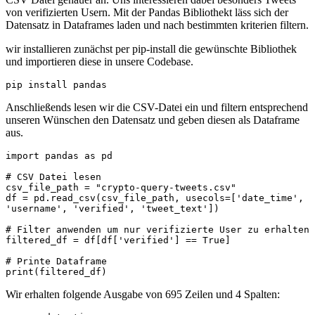
von verifizierten Usern. Mit der Pandas Bibliothekt läss sich der
Datensatz in Dataframes laden und nach bestimmten kriterien filtern.
wir installieren zunächst per pip-install die gewünschte Bibliothek
und importieren diese in unsere Codebase.
pip install pandas
Anschließends lesen wir die CSV-Datei ein und filtern entsprechend
unseren Wünschen den Datensatz und geben diesen als Dataframe
aus.
import pandas as pd

# CSV Datei lesen

csv_file_path = "crypto-query-tweets.csv"

df = pd.read_csv(csv_file_path, usecols=['date_time', 
'username', 'verified', 'tweet_text'])

# Filter anwenden um nur verifizierte User zu erhalten

filtered_df = df[df['verified'] == True]

# Printe Dataframe

print(filtered_df)
Wir erhalten folgende Ausgabe von 695 Zeilen und 4 Spalten: