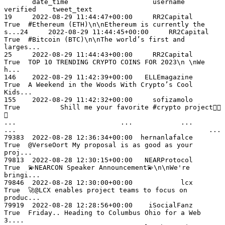
       date_time                     username        
verified    tweet_text

19     2022-08-29 11:44:47+00:00     RR2Capital      
True  #Ethereum (ETH)\n\nEthereum is currently the 
s...24     2022-08-29 11:44:45+00:00     RR2Capital      
True  #Bitcoin (BTC)\n\nThe world’s first and 
larges...

25     2022-08-29 11:44:43+00:00     RR2Capital      
True  TOP 10 TRENDING CRYPTO COINS FOR 2023\n \nWe 
h...

146    2022-08-29 11:42:39+00:00   ELLEmagazine      
True  A Weekend in the Woods With Crypto’s Cool 
Kids...

155    2022-08-29 11:42:32+00:00     sofizamolo      
True          Shill me your favorite #crypto project👇🏻
🤩

...                          ...            ...       
...                                                ...

79383  2022-08-28 12:36:34+00:00  hernanlafalce      
True  @VerseOort My proposal is as good as your 
proj...

79813  2022-08-28 12:30:15+00:00   NEARProtocol      
True  💫NEARCON Speaker Announcement💫\n\nWe're 
bringi...

79846  2022-08-28 12:30:00+00:00            lcx      
True  🚀@LCX enables project teams to focus on 
produc...

79919  2022-08-28 12:28:56+00:00    iSocialFanz      
True  Friday.. Heading to Columbus Ohio for a Web 
3....
