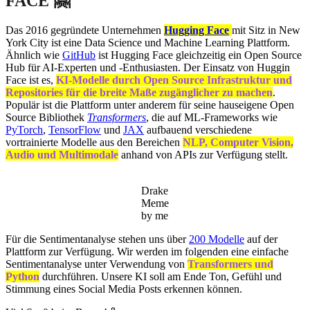
FACE
🤗
Das 2016 gegründete Unternehmen
Hugging Face
mit Sitz in New
York City ist eine Data Science und Machine Learning Plattform.
Ähnlich wie
GitHub
ist Hugging Face gleichzeitig ein Open Source
Hub für AI-Experten und -Enthusiasten. Der Einsatz von Huggin
Face ist es,
KI-Modelle durch Open Source Infrastruktur und
Repositories für die breite Maße zugänglicher zu machen
.
Populär ist die Plattform unter anderem für seine hauseigene Open
Source Bibliothek
Transformers
, die auf ML-Frameworks wie
PyTorch
,
TensorFlow
und
JAX
aufbauend verschiedene
vortrainierte Modelle aus den Bereichen
NLP, Computer Vision,
Audio und Multimodale
anhand von APIs zur Verfügung stellt.
Drake
Meme
by me
Für die Sentimentanalyse stehen uns über
200 Modelle
auf der
Plattform zur Verfügung. Wir werden im folgenden eine einfache
Sentimentanalyse unter Verwendung von
Transformers und
Python
durchführen. Unsere KI soll am Ende Ton, Gefühl und
Stimmung eines Social Media Posts erkennen können.