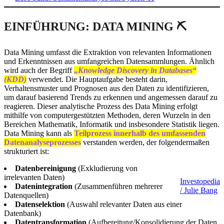
EINFÜHRUNG: DATA MINING ⛏️
Data Mining umfasst die Extraktion von relevanten Informationen
und Erkenntnissen aus umfangreichen Datensammlungen. Ähnlich
wird auch der Begriff
„Knowledge Discovery in Databases“
(KDD)
verwendet. Die Hauptaufgabe besteht darin,
Verhaltensmuster und Prognosen aus den Daten zu identifizieren,
um darauf basierend Trends zu erkennen und angemessen darauf zu
reagieren. Dieser analytische Prozess des Data Mining erfolgt
mithilfe von computergestützten Methoden, deren Wurzeln in den
Bereichen Mathematik, Informatik und insbesondere Statistik liegen.
Data Mining kann als
Teilprozess innerhalb des umfassenden
Datenanalyseprozesses
verstanden werden, der folgendermaßen
strukturiert ist:
Datenbereinigung
(Exkludierung von
irrelevanten Daten)
Investopedia
Datenintegration
(Zusammenführen mehrerer
/ Julie Bang
Datenquellen)
Datenselektion
(Auswahl relevanter Daten aus einer
Datenbank)
Datentransformation
(Aufbereitung/Konsolidierung der Daten