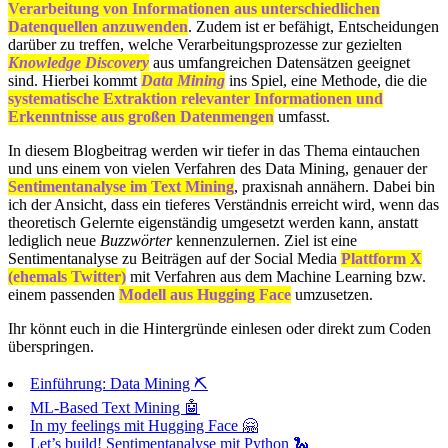
Verarbeitung von Informationen aus unterschiedlichen
Datenquellen anzuwenden
. Zudem ist er befähigt, Entscheidungen
darüber zu treffen, welche Verarbeitungsprozesse zur gezielten
Knowledge Discovery
aus umfangreichen Datensätzen geeignet
sind. Hierbei kommt
Data Mining
ins Spiel, eine Methode, die die
systematische Extraktion relevanter Informationen und
Erkenntnisse aus großen Datenmengen
umfasst.
In diesem Blogbeitrag werden wir tiefer in das Thema eintauchen
und uns einem von vielen Verfahren des Data Mining, genauer der
Sentimentanalyse im Text Mining
, praxisnah annähern. Dabei bin
ich der Ansicht, dass ein tieferes Verständnis erreicht wird, wenn das
theoretisch Gelernte eigenständig umgesetzt werden kann, anstatt
lediglich neue
Buzzwörter
kennenzulernen. Ziel ist eine
Sentimentanalyse zu Beiträgen auf der Social Media
Plattform X
(ehemals Twitter)
mit Verfahren aus dem Machine Learning bzw.
einem passenden
Modell aus Hugging Face
umzusetzen.
Ihr könnt euch in die Hintergründe einlesen oder direkt zum Coden
überspringen.
Einführung: Data Mining ⛏️
ML-Based Text Mining 🤖
In my feelings mit Hugging Face 🤗
Let’s build! Sentimentanalyse mit Python 🐍