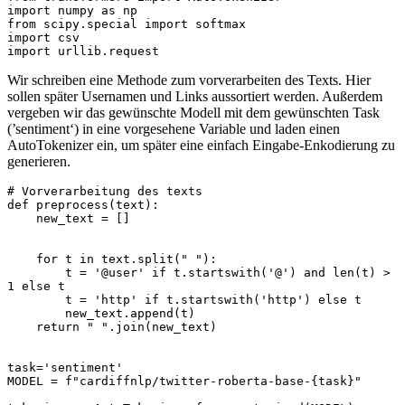
import numpy as np

from scipy.special import softmax

import csv

import urllib.request
Wir schreiben eine Methode zum vorverarbeiten des Texts. Hier
sollen später Usernamen und Links aussortiert werden. Außerdem
vergeben wir das gewünschte Modell mit dem gewünschten Task
(’sentiment‘) in eine vorgesehene Variable und laden einen
AutoTokenizer ein, um später eine einfach Eingabe-Enkodierung zu
generieren.
# Vorverarbeitung des texts 

def preprocess(text):

    new_text = []

    for t in text.split(" "):

        t = '@user' if t.startswith('@') and len(t) > 
1 else t

        t = 'http' if t.startswith('http') else t

        new_text.append(t)

    return " ".join(new_text)

task='sentiment'

MODEL = f"cardiffnlp/twitter-roberta-base-{task}"
