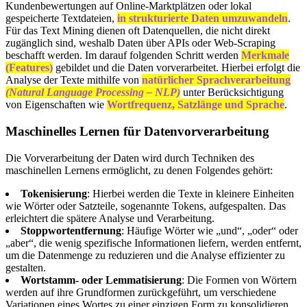
Kundenbewertungen auf Online-Marktplätzen oder lokal
gespeicherte Textdateien,
in strukturierte Daten umzuwandeln
.
Für das Text Mining dienen oft Datenquellen, die nicht direkt
zugänglich sind, weshalb Daten über APIs oder Web-Scraping
beschafft werden. Im darauf folgenden Schritt werden
Merkmale
(Features)
gebildet und die Daten vorverarbeitet. Hierbei erfolgt die
Analyse der Texte mithilfe von
natürlicher Sprachverarbeitung
(Natural Language Processing – NLP)
unter Berücksichtigung
von Eigenschaften wie
Wortfrequenz, Satzlänge und Sprache
.
Maschinelles Lernen für Datenvorverarbeitung
Die Vorverarbeitung der Daten wird durch Techniken des
maschinellen Lernens ermöglicht, zu denen Folgendes gehört:
Tokenisierung
: Hierbei werden die Texte in kleinere Einheiten
wie Wörter oder Satzteile, sogenannte Tokens, aufgespalten. Das
erleichtert die spätere Analyse und Verarbeitung.
Stoppwortentfernung
: Häufige Wörter wie „und“, „oder“ oder
„aber“, die wenig spezifische Informationen liefern, werden entfernt,
um die Datenmenge zu reduzieren und die Analyse effizienter zu
gestalten.
Wortstamm- oder Lemmatisierung
: Die Formen von Wörtern
werden auf ihre Grundformen zurückgeführt, um verschiedene
Variationen eines Wortes zu einer einzigen Form zu konsolidieren.