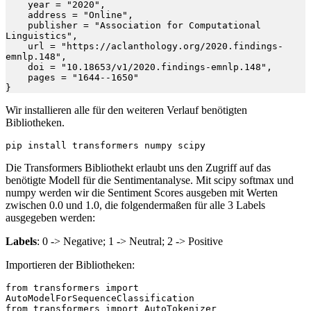
    year = "2020",

    address = "Online",

    publisher = "Association for Computational 
Linguistics",

    url = "https://aclanthology.org/2020.findings-
emnlp.148",

    doi = "10.18653/v1/2020.findings-emnlp.148",

    pages = "1644--1650"

}
Wir installieren alle für den weiteren Verlauf benötigten
Bibliotheken.
pip install transformers numpy scipy
Die Transformers Bibliothekt erlaubt uns den Zugriff auf das
benötigte Modell für die Sentimentanalyse. Mit scipy softmax und
numpy werden wir die Sentiment Scores ausgeben mit Werten
zwischen 0.0 und 1.0, die folgendermaßen für alle 3 Labels
ausgegeben werden:
Labels
: 0 -> Negative; 1 -> Neutral; 2 -> Positive
Importieren der Bibliotheken:
from transformers import 
AutoModelForSequenceClassification

from transformers import AutoTokenizer
