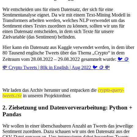
Wir entscheiden uns für einen Datensatz, der sich für eine
Sentimentanalyse eignet. Da wir mit einem Text-Mining Modell in
Transformers arbeiten werden, welches NLP verwendet um das
Sentiment eines Textes zuordnen zu können, sollten wir uns für
einen Datensatz entscheiden, in dem sich Texte für unsere
Zielvariable (das Sentiment) befinden.
Hier kann ein Datensatz aus Kaggle verwendet werden, in dem über
80 Tausend englische Tweets über das Thema „Crypto“ in dem
Zeitraum vom 28.08.2022 – 29.08.2022 gesammelt wurde:
🐦 🪙
💸 Crypto Tweets | 80k in English | Aug 2022 🐦 🪙 💸
Wir laden das Archiv herunter und entpacken die
crypto-query-
tweets.csv
in unseren Projektordner.
2. Zielsetzung und Datenvorverarbeitung: Python +
Pandas
Wir wollen in einer überschaubaren Anzahl an Tweets das jeweilige
Sentiment zuordnen. Dazu schauen wir uns den Datensatz aus der
CSV Datei genauer an. Uns interessieren dabei besonders Tweets