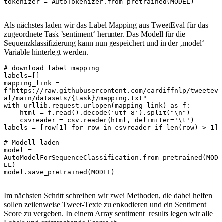
tokenizer = AutoTokenizer.from_pretrained(MODEL)
Als nächstes laden wir das Label Mapping aus TweetEval für das
zugeordnete Task ’sentiment‘ herunter. Das Modell für die
Sequenzklassifizierung kann nun gespeichert und in der ‚model‘
Variable hinterlegt werden.
# download label mapping

labels=[]

mapping_link = 
f"https://raw.githubusercontent.com/cardiffnlp/tweetev
al/main/datasets/{task}/mapping.txt"

with urllib.request.urlopen(mapping_link) as f:

    html = f.read().decode('utf-8').split("\n")

    csvreader = csv.reader(html, delimiter='\t')

labels = [row[1] for row in csvreader if len(row) > 1]

# Modell laden

model = 
AutoModelForSequenceClassification.from_pretrained(MOD
EL)

model.save_pretrained(MODEL)
Im nächsten Schritt schreiben wir zwei Methoden, die dabei helfen
sollen zeilenweise Tweet-Texte zu enkodieren und ein Sentiment
Score zu vergeben. In einem Array sentiment_results legen wir alle