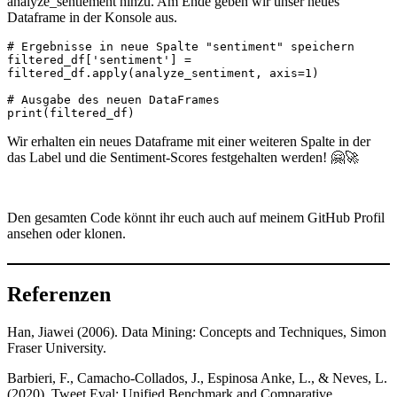
analyze_sentiement hinzu. Am Ende geben wir unser neues
Dataframe in der Konsole aus.
# Ergebnisse in neue Spalte "sentiment" speichern

filtered_df['sentiment'] = 
filtered_df.apply(analyze_sentiment, axis=1)

# Ausgabe des neuen DataFrames

print(filtered_df)
Wir erhalten ein neues Dataframe mit einer weiteren Spalte in der
das Label und die Sentiment-Scores festgehalten werden! 🤗🚀
Den gesamten Code könnt ihr euch auch auf meinem GitHub Profil
ansehen oder klonen.
Referenzen
Han, Jiawei (2006). Data Mining: Concepts and Techniques, Simon
Fraser University.
Barbieri, F., Camacho-Collados, J., Espinosa Anke, L., & Neves, L.
(2020). Tweet Eval: Unified Benchmark and Comparative