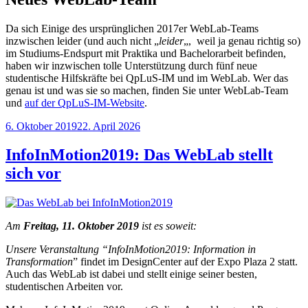
Da sich Einige des ursprünglichen 2017er WebLab-Teams
inzwischen leider (und auch nicht „
leider
„, weil ja genau richtig so)
im Studiums-Endspurt mit Praktika und Bachelorarbeit befinden,
haben wir inzwischen tolle Unterstützung durch fünf neue
studentische Hilfskräfte bei QpLuS-IM und im WebLab. Wer das
genau ist und was sie so machen, finden Sie unter WebLab-Team
und
auf der QpLuS-IM-Website
.
Veröffentlicht
6. Oktober 2019
22. April 2026
am
InfoInMotion2019: Das WebLab stellt
sich vor
Am
Freitag,
11. Oktober 2019
ist es soweit:
Unsere Veranstaltung “InfoInMotion2019: Information in
Transformation
” findet im DesignCenter auf der Expo Plaza 2 statt.
Auch das WebLab ist dabei und stellt einige seiner besten,
studentischen Arbeiten vor.