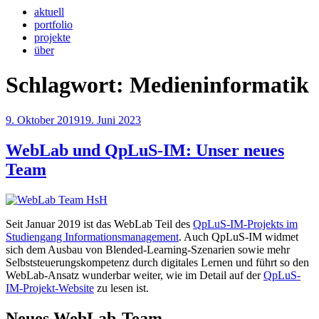
aktuell
portfolio
projekte
über
Schlagwort:
Medieninformatik
Veröffentlicht
9. Oktober 2019
19. Juni 2023
am
WebLab und QpLuS-IM: Unser neues
Team
Seit Januar 2019 ist das WebLab Teil des
QpLuS-IM-Projekts im
Studiengang Informationsmanagement
. Auch QpLuS-IM widmet
sich dem Ausbau von Blended-Learning-Szenarien sowie mehr
Selbststeuerungskompetenz durch digitales Lernen und führt so den
WebLab-Ansatz wunderbar weiter, wie im Detail auf der
QpLuS-
IM-Projekt-Website
zu lesen ist.
Neues WebLab-Team