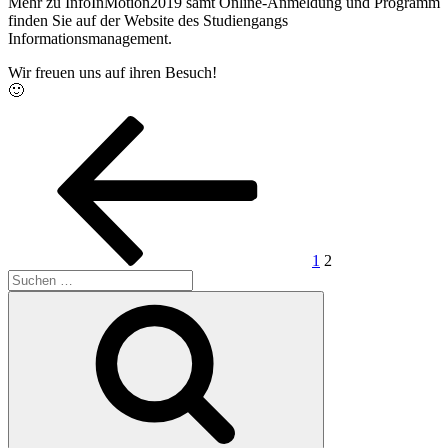
Mehr zu InfoInMotion2019 samt Online-Anmeldung und Programm
finden Sie auf der Website des Studiengangs
Informationsmanagement.
Wir freuen uns auf ihren Besuch!
🙂
Seitennummerierung
Vorherige
Seite
Seite
Seite
der
Beiträge
1
2
Suchen
nach:
Suchen