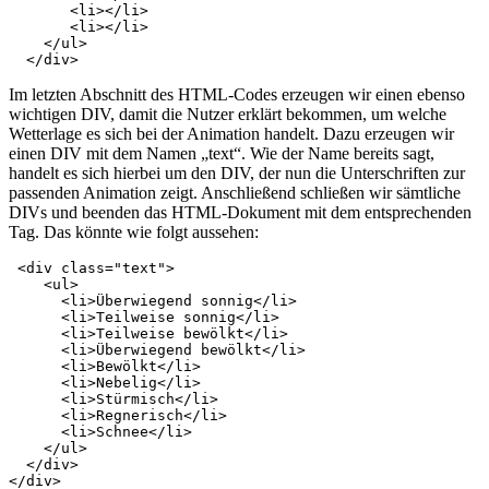
       <li></li>

       <li></li>

    </ul>

  </div>
Im letzten Abschnitt des HTML-Codes erzeugen wir einen ebenso
wichtigen DIV, damit die Nutzer erklärt bekommen, um welche
Wetterlage es sich bei der Animation handelt. Dazu erzeugen wir
einen DIV mit dem Namen „text“. Wie der Name bereits sagt,
handelt es sich hierbei um den DIV, der nun die Unterschriften zur
passenden Animation zeigt. Anschließend schließen wir sämtliche
DIVs und beenden das HTML-Dokument mit dem entsprechenden
Tag. Das könnte wie folgt aussehen:
 <div class="text">

    <ul>

      <li>Überwiegend sonnig</li>

      <li>Teilweise sonnig</li>

      <li>Teilweise bewölkt</li>

      <li>Überwiegend bewölkt</li>

      <li>Bewölkt</li>

      <li>Nebelig</li>

      <li>Stürmisch</li>

      <li>Regnerisch</li>

      <li>Schnee</li>

    </ul>

  </div>

</div>
