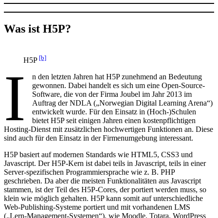
Was ist H5P?
[b]
H5P
I
n den letzten Jahren hat H5P zunehmend an Bedeutung
gewonnen. Dabei handelt es sich um eine Open-Source-
Software, die von der Firma Joubel im Jahr 2013 im
Auftrag der NDLA („Norwegian Digital Learning Arena“)
entwickelt wurde. Für den Einsatz in (Hoch-)Schulen
bietet H5P seit einigen Jahren einen kostenpflichtigen
Hosting-Dienst mit zusätzlichen hochwertigen Funktionen an. Diese
sind auch für den Einsatz in der Firmenumgebung interessant.
H5P basiert auf modernen Standards wie HTML5, CSS3 und
Javascript. Der H5P-Kern ist dabei teils in Javascript, teils in einer
Server-spezifischen Programmiersprache wie z. B. PHP
geschrieben. Da aber die meisten Funktionalitäten aus Javascript
stammen, ist der Teil des H5P-Cores, der portiert werden muss, so
klein wie möglich gehalten. H5P kann somit auf unterschiedliche
Web-Publishing-Systeme portiert und mit vorhandenen LMS
(„Lern-Management-Systemen“), wie Moodle, Totara, WordPress