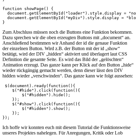
function showPage() {

  document.getElementById("loader").style.display = "no
  document.getElementById("myDiv").style.display = "blo
}
Zum Abschluss müssen noch die Buttons eine Funktion bekommen.
Dazu sprechen wir die oben erzeugten Buttons mit „document“ an.
Anschließend bestimmen wir Anhand der id die genaue Funktion
der einzelnen Button. Wird z.B. der Button mit der id „show“
betätigt, wird der DIV „hidden“ aktiviert und überlagert laut CSS
Definition die gesamte Seite. Es wird das Bild der „gelöschten“
Animation erzeugt. Das ganze kann per Klick auf den Button „hide“
wieder rückgängig gemacht werden, denn dieser lässt den DIV
hidden wieder „verschwinden“. Das ganze kann wie folgt aussehen:
 $(document).ready(function(){

    $("#hide").click(function(){

        $("#hidden").hide();

    });

    $("#show").click(function(){

        $("#hidden").show();

    });

});
Ich hoffe wir konnten euch mit diesem Tutorial die Funktionsweise
unseres Projektes nahelegen. Für Anregungen, Kritik oder Lob