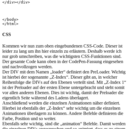
</div></div>

</body>

CSS
Kommen wir nun zum oben eingebundenen CSS-Code. Dieser ist
leider zu lang um ihn hier einzeln zu erläutern. Deshalb werde ich
nur grob umschreiben, was die wichtigsten CSS-Funktionen sind.
Der gesamte Code kann oben in der CodePen-Fassung eingesehen
und nachvollzogen werden.
Der DIV mit dem Namen „loader“ definiert den PreLoader. Wichtig
ist hierbei der sogenannte „Z-Index“. Dieser gibt an, in welcher
Reihenfolge die DIVs auf den Ebenen verteilt sind. Mit „Z-Index 1“
ist der Preloader auf der ersten Ebene untergebracht und steht somit
vor allen anderen Ebenen. Dies ist wichtig, damit der Preloader die
eigentlich Seite während des Ladens überlagert.
Anschließend werden die einzelnen Animationen näher definiert.
Hierbei ist ebenfalls der „Z-Index“ sehr wichtig um die einzelnen
Animationen überlagern zu können. Andere Befehle definieren die
Farbe, Position und so weiter.
Ebenfalls sehr wichtig, sind die „animation“ Befehle. Damit werden
die einzelnen DIVs angesprochen und so animiert, dass es zu einem