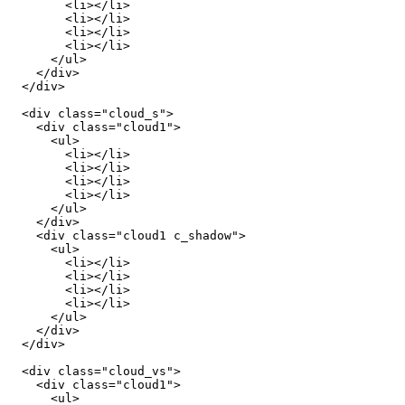
        <li></li>

        <li></li>

        <li></li>

        <li></li>

      </ul>

    </div>

  </div>

  <div class="cloud_s">

    <div class="cloud1">

      <ul>

        <li></li>

        <li></li>

        <li></li>

        <li></li>

      </ul>

    </div>

    <div class="cloud1 c_shadow">

      <ul>

        <li></li>

        <li></li>

        <li></li>

        <li></li>

      </ul>

    </div>

  </div>

  <div class="cloud_vs">

    <div class="cloud1">

      <ul>
