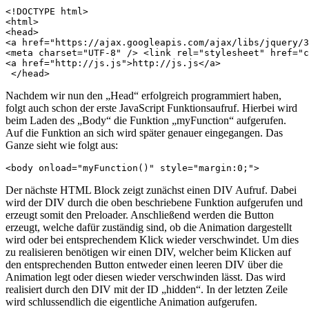
<!DOCTYPE html> 

<html> 

<head> 

<a href="https://ajax.googleapis.com/ajax/libs/jquery/3
<meta charset="UTF-8" /> <link rel="stylesheet" href="c
<a href="http://js.js">http://js.js</a>

 </head>
Nachdem wir nun den „Head“ erfolgreich programmiert haben,
folgt auch schon der erste JavaScript Funktionsaufruf. Hierbei wird
beim Laden des „Body“ die Funktion „myFunction“ aufgerufen.
Auf die Funktion an sich wird später genauer eingegangen. Das
Ganze sieht wie folgt aus:
<body onload="myFunction()" style="margin:0;">
Der nächste HTML Block zeigt zunächst einen DIV Aufruf. Dabei
wird der DIV durch die oben beschriebene Funktion aufgerufen und
erzeugt somit den Preloader. Anschließend werden die Button
erzeugt, welche dafür zuständig sind, ob die Animation dargestellt
wird oder bei entsprechendem Klick wieder verschwindet. Um dies
zu realisieren benötigen wir einen DIV, welcher beim Klicken auf
den entsprechenden Button entweder einen leeren DIV über die
Animation legt oder diesen wieder verschwinden lässt. Das wird
realisiert durch den DIV mit der ID „hidden“. In der letzten Zeile
wird schlussendlich die eigentliche Animation aufgerufen.