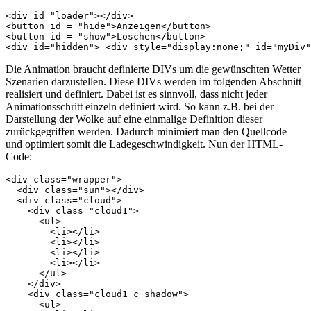
<div id="loader"></div> 

<button id = "hide">Anzeigen</button> 

<button id = "show">Löschen</button> 

<div id="hidden"> <div style="display:none;" id="myDiv"
Die Animation braucht definierte DIVs um die gewünschten Wetter
Szenarien darzustellen. Diese DIVs werden im folgenden Abschnitt
realisiert und definiert. Dabei ist es sinnvoll, dass nicht jeder
Animationsschritt einzeln definiert wird. So kann z.B. bei der
Darstellung der Wolke auf eine einmalige Definition dieser
zurückgegriffen werden. Dadurch minimiert man den Quellcode
und optimiert somit die Ladegeschwindigkeit. Nun der HTML-
Code:
<div class="wrapper">

  <div class="sun"></div>

  <div class="cloud">

    <div class="cloud1">

      <ul>

        <li></li>

        <li></li>

        <li></li>

        <li></li>

      </ul>

    </div>

    <div class="cloud1 c_shadow">

      <ul>
