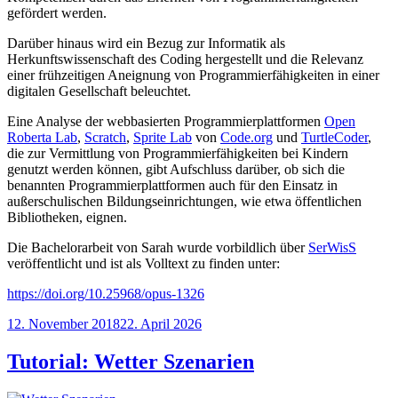
gefördert werden.
Darüber hinaus wird ein Bezug zur Informatik als
Herkunftswissenschaft des Coding hergestellt und die Relevanz
einer frühzeitigen Aneignung von Programmierfähigkeiten in einer
digitalen Gesellschaft beleuchtet.
Eine Analyse der webbasierten Programmierplattformen
Open
Roberta Lab
,
Scratch
,
Sprite Lab
von
Code.org
und
TurtleCoder
,
die zur Vermittlung von Programmierfähigkeiten bei Kindern
genutzt werden können, gibt Aufschluss darüber, ob sich die
benannten Programmierplattformen auch für den Einsatz in
außerschulischen Bildungseinrichtungen, wie etwa öffentlichen
Bibliotheken, eignen.
Die Bachelorarbeit von Sarah wurde vorbildlich über
SerWisS
veröffentlicht und ist als Volltext zu finden unter:
https://doi.org/10.25968/opus-1326
Veröffentlicht
12. November 2018
22. April 2026
am
Tutorial: Wetter Szenarien