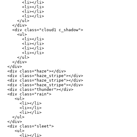
        <li></li>

        <li></li>

        <li></li>

        <li></li>

      </ul>

    </div>

    <div class="cloud1 c_shadow">

      <ul>

        <li></li>

        <li></li>

        <li></li>

        <li></li>

      </ul>

    </div>

  </div>

  <div class="haze"></div>

  <div class="haze_stripe"></div>

  <div class="haze_stripe"></div>

  <div class="haze_stripe"></div>

  <div class="thunder"></div>

  <div class="rain">

     <ul>

       <li></li>

       <li></li>

       <li></li>

    </ul>

  </div>

  <div class="sleet">

     <ul>

       <li></li>
