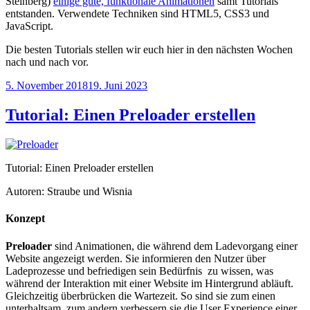
Steinberg)
einige gute, funktionale Animationen
samt Tutorials
entstanden. Verwendete Techniken sind HTML5, CSS3 und
JavaScript.
Die besten Tutorials stellen wir euch hier in den nächsten Wochen
nach und nach vor.
Veröffentlicht
5. November 2018
19. Juni 2023
am
Tutorial: Einen Preloader erstellen
Tutorial: Einen Preloader erstellen
Autoren: Straube und Wisnia
Konzept
Preloader
sind Animationen, die während dem Ladevorgang einer
Website angezeigt werden. Sie informieren den Nutzer über
Ladeprozesse und befriedigen sein Bedürfnis zu wissen, was
während der Interaktion mit einer Website im Hintergrund abläuft.
Gleichzeitig überbrücken die Wartezeit. So sind sie zum einen
unterhaltsam, zum andern verbessern sie die User Experience einer