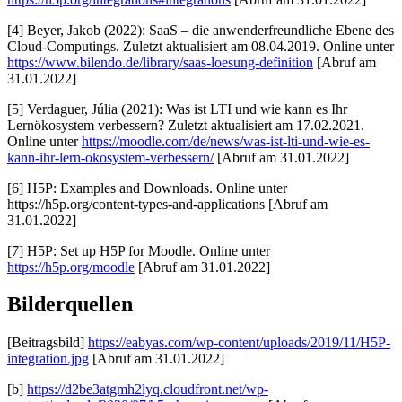
[4] Beyer, Jakob (2022): SaaS – die anwenderfreundliche Ebene des
Cloud-Computings. Zuletzt aktualisiert am 08.04.2019. Online unter
https://www.bilendo.de/library/saas-loesung-definition
[Abruf am
31.01.2022]
[5] Verdaguer, Júlia (2021): Was ist LTI und wie kann es Ihr
Lernökosystem verbessern? Zuletzt aktualisiert am 17.02.2021.
Online unter
https://moodle.com/de/news/was-ist-lti-und-wie-es-
kann-ihr-lern-okosystem-verbessern/
[Abruf am 31.01.2022]
[6] H5P: Examples and Downloads. Online unter
https://h5p.org/content-types-and-applications [Abruf am
31.01.2022]
[7] H5P: Set up H5P for Moodle. Online unter
https://h5p.org/moodle
[Abruf am 31.01.2022]
Bilderquellen
[Beitragsbild]
https://eabyas.com/wp-content/uploads/2019/11/H5P-
integration.jpg
[Abruf am 31.01.2022]
[b]
https://d2be3atgmh2lyq.cloudfront.net/wp-