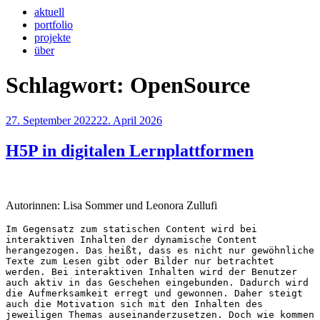
aktuell
portfolio
projekte
über
Schlagwort:
OpenSource
Veröffentlicht
27. September 2022
22. April 2026
am
H5P in digitalen Lernplattformen
Autorinnen: Lisa Sommer und Leonora Zullufi
Im Gegensatz zum statischen Content wird bei 
interaktiven Inhalten der dynamische Content 
herangezogen. Das heißt, dass es nicht nur gewöhnliche 
Texte zum Lesen gibt oder Bilder nur betrachtet 
werden. Bei interaktiven Inhalten wird der Benutzer 
auch aktiv in das Geschehen eingebunden. Dadurch wird 
die Aufmerksamkeit erregt und gewonnen. Daher steigt 
auch die Motivation sich mit den Inhalten des 
jeweiligen Themas auseinanderzusetzen. Doch wie kommen 