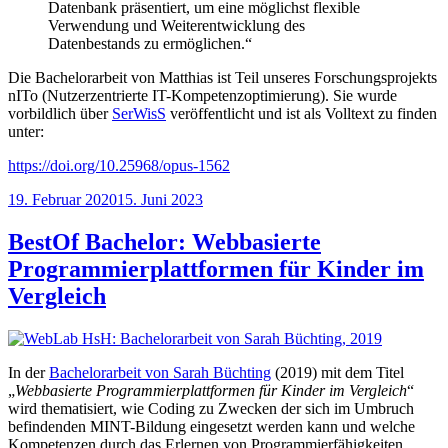
Datenbank präsentiert, um eine möglichst flexible
Verwendung und Weiterentwicklung des
Datenbestands zu ermöglichen.“
Die Bachelorarbeit von Matthias ist Teil unseres Forschungsprojekts
nITo (Nutzerzentrierte IT-Kompetenzoptimierung). Sie wurde
vorbildlich über
SerWisS
veröffentlicht und ist als Volltext zu finden
unter:
https://doi.org/10.25968/opus-1562
Veröffentlicht
19. Februar 2020
15. Juni 2023
am
BestOf Bachelor: Webbasierte
Programmierplattformen für Kinder im
Vergleich
In der
Bachelorarbeit von Sarah Büchting
(2019) mit dem Titel
„
Webbasierte Programmierplattformen für Kinder im Vergleich
“
wird thematisiert, wie Coding zu Zwecken der sich im Umbruch
befindenden MINT-Bildung eingesetzt werden kann und welche
Kompetenzen durch das Erlernen von Programmierfähigkeiten