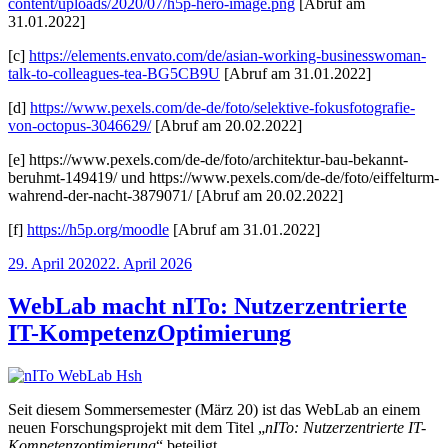
content/uploads/2020/07/h5p-hero-image.png
[Abruf am
31.01.2022]
[c]
https://elements.envato.com/de/asian-working-businesswoman-
talk-to-colleagues-tea-BG5CB9U
[Abruf am 31.01.2022]
[d]
https://www.pexels.com/de-de/foto/selektive-fokusfotografie-
von-octopus-3046629/
[Abruf am 20.02.2022]
[e] https://www.pexels.com/de-de/foto/architektur-bau-bekannt-
beruhmt-149419/ und https://www.pexels.com/de-de/foto/eiffelturm-
wahrend-der-nacht-3879071/ [Abruf am 20.02.2022]
[f]
https://h5p.org/moodle
[Abruf am 31.01.2022]
Veröffentlicht
29. April 2020
22. April 2026
am
WebLab macht nITo: Nutzerzentrierte
IT-KompetenzOptimierung
Seit diesem Sommersemester (März 20) ist das WebLab an einem
neuen Forschungsprojekt mit dem Titel „
nITo: Nutzerzentrierte IT-
Kompetenzoptimierung
“ beteiligt