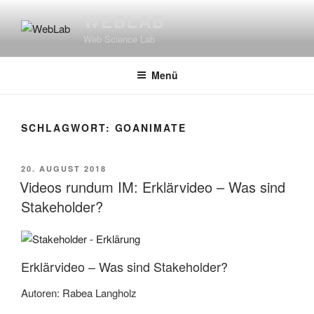
Zum
WEBLAB
Inhalt
Web Science Lab
springen
Menü
SCHLAGWORT:
GOANIMATE
VERÖFFENTLICHT
20. AUGUST 2018
AM
Videos rundum IM: Erklärvideo – Was sind
Stakeholder?
Erklärvideo – Was sind Stakeholder?
Autoren: Rabea Langholz