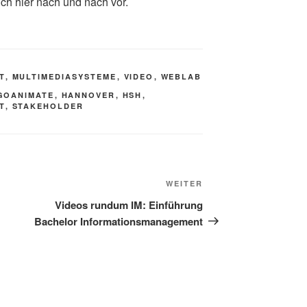
uch hier nach und nach vor.
T
,
MULTIMEDIASYSTEME
,
VIDEO
,
WEBLAB
GOANIMATE
,
HANNOVER
,
HSH
,
T
,
STAKEHOLDER
Nächster
WEITER
Beitrag
Videos rundum IM: Einführung
Bachelor Informationsmanagement