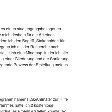
r es einen studiengangsbezogenen
e mich deshalb für die Art eines
em ich den Begriff „Stakeholder“ für
egann ich mit der Recherche nach
tellte ich eine Mindmap, in der ich alle
ng einer Gliederung und der Sortierung
egende Prozess der Erstellung meines
Programm namens „
GoAnimate
“ zur Hilfe
rammes hatte ich 2 kostenlose
iduelles Projekt erstellen konnte (Vgl.