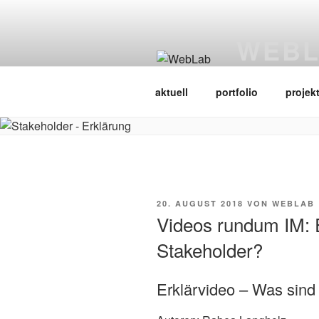
Zum
Inhalt
WEB
springen
Web Science L
aktuell
portfolio
projek
VERÖFFENTLICHT
20. AUGUST 2018
VON
WEBLAB
AM
Videos rundum IM: 
Stakeholder?
Erklärvideo – Was sind