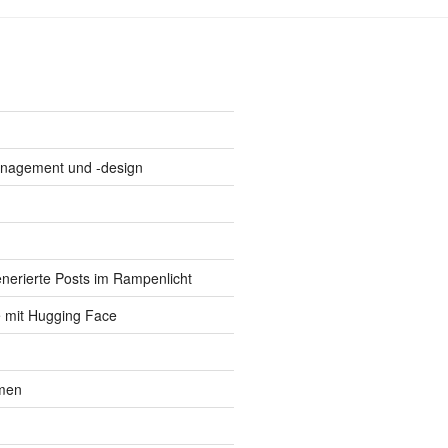
anagement und -design
enerierte Posts im Rampenlicht
e mit Hugging Face
lmen