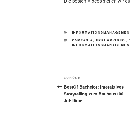
Die besten Videos stellen wir e
KATEGORIEN
INFORMATIONSMANAGEMEN
SCHLAGWÖRTER
CAMTASIA
,
ERKLÄRVIDEO
,
INFORMATIONSMANAGEMEN
Beitragsnavigation
Vorheriger
ZURÜCK
Beitrag
BestOf Bachelor: Interaktives
Storytelling zum Bauhaus100
Jubiläum