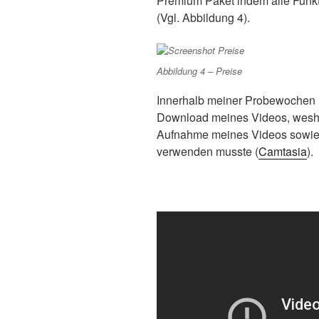
Premium Paket indem alle Funkt
(Vgl. Abbildung 4).
Abbildung 4 – Preise
Innerhalb meiner Probewochen ha
Download meines Videos, weshal
Aufnahme meines Videos sowie f
verwenden musste (
Camtasia
).