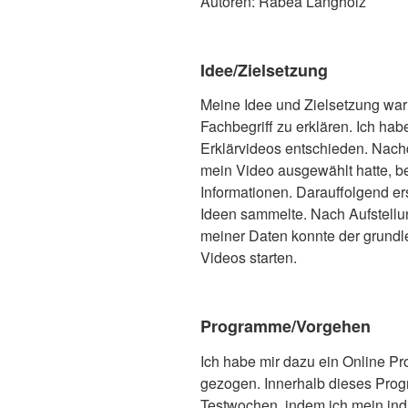
Autoren: Rabea Langholz
Idee/Zielsetzung
Meine Idee und Zielsetzung wa
Fachbegriff zu erklären. Ich hab
Erklärvideos entschieden. Nachd
mein Video ausgewählt hatte, b
Informationen. Darauffolgend ers
Ideen sammelte. Nach Aufstellu
meiner Daten konnte der grundl
Videos starten.
Programme/Vorgehen
Ich habe mir dazu ein Online 
gezogen. Innerhalb dieses Prog
Testwochen, indem ich mein indiv