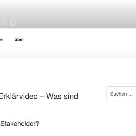
LAB
ab
te
über
Suchen
Erklärvideo – Was sind
nach:
 Stakeholder?