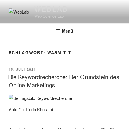
Zum
WEBLAB
Inhalt
Web Science Lab
springen
Menü
SCHLAGWORT:
WASMITIT
VERÖFFENTLICHT
15. JULI 2021
AM
Die Keywordrecherche: Der Grundstein des
Online Marketings
Autor*in: Linda Khorami