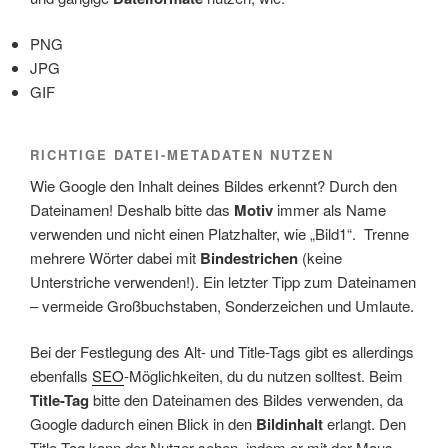
PNG
JPG
GIF
RICHTIGE DATEI-METADATEN NUTZEN
Wie Google den Inhalt deines Bildes erkennt? Durch den
Dateinamen! Deshalb bitte das
Motiv
immer als Name
verwenden und nicht einen Platzhalter, wie „Bild1“. Trenne
mehrere Wörter dabei mit
Bindestrichen
(keine
Unterstriche verwenden!). Ein letzter Tipp zum Dateinamen
– vermeide Großbuchstaben, Sonderzeichen und Umlaute.
Bei der Festlegung des Alt- und Title-Tags gibt es allerdings
ebenfalls
SEO
-Möglichkeiten, du du nutzen solltest. Beim
Title-Tag
bitte den Dateinamen des Bildes verwenden, da
Google dadurch einen Blick in den
Bildinhalt
erlangt. Den
Title-Tag kann der Nutzer sehen, indem er mit der Maus