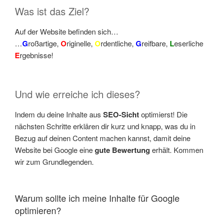
Was ist das Ziel?
Auf der Website befinden sich…
…
G
roßartige,
O
riginelle,
O
rdentliche,
G
reifbare,
L
eserliche
E
rgebnisse!
Und wie erreiche ich dieses?
Indem du deine Inhalte aus
SEO-Sicht
optimierst! Die
nächsten Schritte erklären dir kurz und knapp, was du in
Bezug auf deinen Content machen kannst, damit deine
Website bei Google eine
gute Bewertung
erhält. Kommen
wir zum Grundlegenden.
Warum sollte ich meine Inhalte für Google
optimieren?