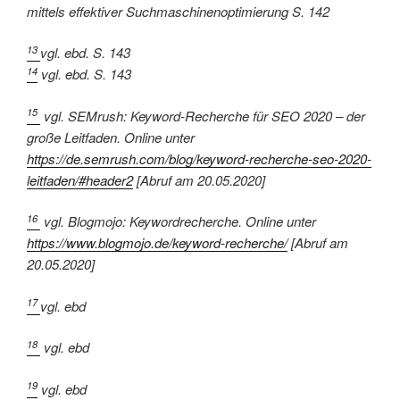
mittels effektiver Suchmaschinenoptimierung S. 142
13
vgl. ebd. S. 143
14
vgl. ebd. S. 143
15
vgl. SEMrush: Keyword-Recherche für SEO 2020 – der
große Leitfaden. Online unter
https://de.semrush.com/blog/keyword-recherche-seo-2020-
leitfaden/#header2
[Abruf am 20.05.2020]
16
vgl. Blogmojo: Keywordrecherche. Online unter
https://www.blogmojo.de/keyword-recherche/
[Abruf am
20.05.2020]
17
vgl. ebd
18
vgl. ebd
19
vgl. ebd