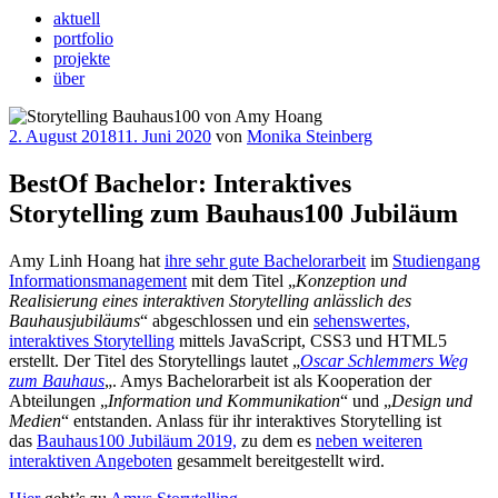
aktuell
portfolio
projekte
über
Veröffentlicht
2. August 2018
11. Juni 2020
von
Monika Steinberg
am
BestOf Bachelor: Interaktives
Storytelling zum Bauhaus100 Jubiläum
Amy Linh Hoang hat
ihre sehr gute Bachelorarbeit
im
Studiengang
Informationsmanagement
mit dem Titel „
Konzeption und
Realisierung eines interaktiven Storytelling anlässlich des
Bauhausjubiläums
“ abgeschlossen und ein
sehenswertes,
interaktives Storytelling
mittels JavaScript, CSS3 und HTML5
erstellt. Der Titel des Storytellings lautet „
Oscar Schlemmers Weg
zum Bauhaus
„. Amys Bachelorarbeit ist als Kooperation der
Abteilungen „
Information und Kommunikation
“ und „
Design und
Medien
“ entstanden. Anlass für ihr interaktives Storytelling ist
das
Bauhaus100 Jubiläum 2019,
zu dem es
neben weiteren
interaktiven Angeboten
gesammelt bereitgestellt wird.