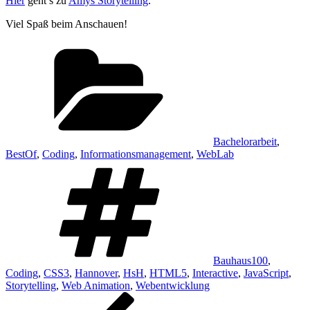
Hier
geht’s zu
Amys Storytelling
.
Viel Spaß beim Anschauen!
Kategorien
Bachelorarbeit
,
BestOf
,
Coding
,
Informationsmanagement
,
WebLab
Schlagwörter
Bauhaus100
,
Coding
,
CSS3
,
Hannover
,
HsH
,
HTML5
,
Interactive
,
JavaScript
,
Storytelling
,
Web Animation
,
Webentwicklung
Beitragsnavigation
Vorheriger
Beitrag