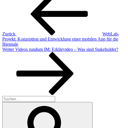
Zurück
WebLab-
Projekt: Konzeption und Entwicklung einer mobilen App für die
Biennale
Nächster
Weiter
Videos rundum IM: Erklärvideo – Was sind Stakeholder?
Beitrag
Suchen
nach:
Suchen