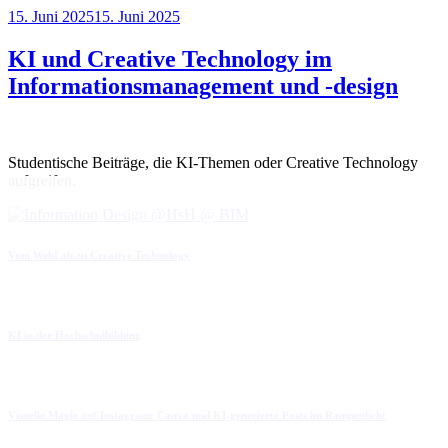
Veröffentlicht
15. Juni 2025
15. Juni 2025
am
KI und Creative Technology im
Informationsmanagement und -design
Studentische Beiträge, die KI-Themen oder Creative Technology
aufgreifen.
Vom WebLab zu Creative Technology
KI in der Hochschulbildung
Visuelle Magie auf Instagram: Canva und KI-generierte Posts im Rampenlicht