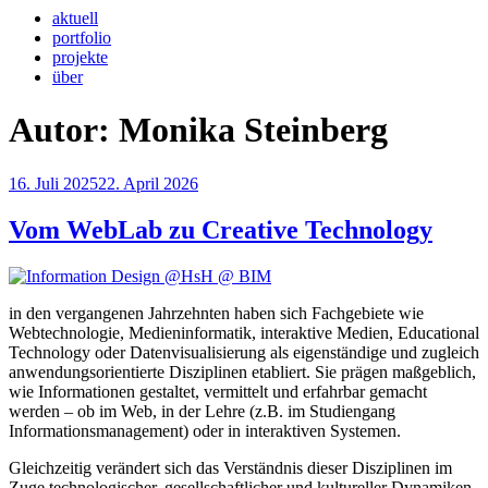
aktuell
portfolio
projekte
über
Autor:
Monika Steinberg
Veröffentlicht
16. Juli 2025
22. April 2026
am
Vom WebLab zu Creative Technology
in den vergangenen Jahrzehnten haben sich Fachgebiete wie
Webtechnologie, Medieninformatik, interaktive Medien, Educational
Technology oder Datenvisualisierung als eigenständige und zugleich
anwendungsorientierte Disziplinen etabliert. Sie prägen maßgeblich,
wie Informationen gestaltet, vermittelt und erfahrbar gemacht
werden – ob im Web, in der Lehre (z.B. im Studiengang
Informationsmanagement) oder in interaktiven Systemen.
Gleichzeitig verändert sich das Verständnis dieser Disziplinen im
Zuge technologischer, gesellschaftlicher und kultureller Dynamiken.