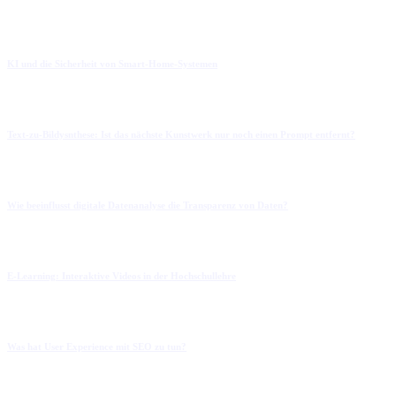
KI und die Sicherheit von Smart-Home-Systemen
Text-zu-Bildysnthese: Ist das nächste Kunstwerk nur noch einen Prompt entfernt?
Wie beeinflusst digitale Datenanalyse die Transparenz von Daten?
E-Learning: Interaktive Videos in der Hochschullehre
Was hat User Experience mit SEO zu tun?