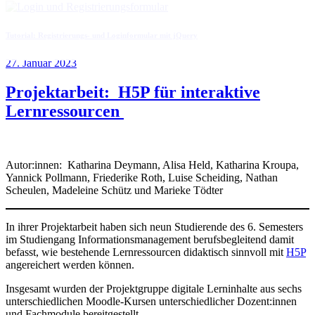
Tutorial: Registrierungs- und Loginformular mit jQuery
Veröffentlicht
27. Januar 2023
am
Projektarbeit: H5P für interaktive
Lernressourcen
Autor:innen: Katharina Deymann, Alisa Held, Katharina Kroupa,
Yannick Pollmann, Friederike Roth, Luise Scheiding, Nathan
Scheulen, Madeleine Schütz und Marieke Tödter
In ihrer Projektarbeit haben sich neun Studierende des 6. Semesters
im Studiengang Informationsmanagement berufsbegleitend damit
befasst, wie bestehende Lernressourcen didaktisch sinnvoll mit
H5P
angereichert werden können.
Insgesamt wurden der Projektgruppe digitale Lerninhalte aus sechs
unterschiedlichen Moodle-Kursen unterschiedlicher Dozent:innen
und Fachmodule bereitgestellt.