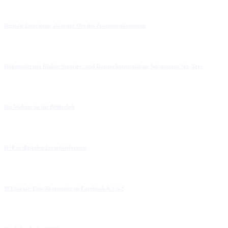
Digitale Leseräume als neuer Ort des Zusammenkommens
Höhepunkt mit Risiko: Security- und Datenschutzprobleme bei smarten Sex-Toys
Die Website ist die Bibliothek
H5P in digitalen Lernplattformen
WT.Social: Eine Alternative zu Facebook & Co.?