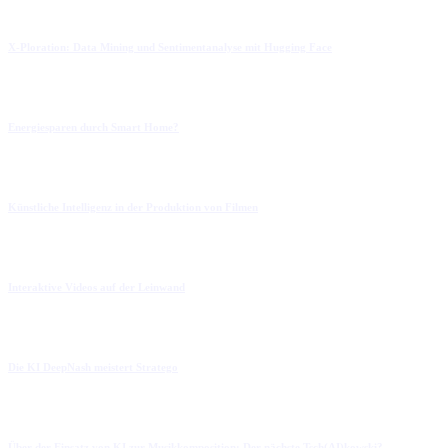
X-Ploration: Data Mining und Sentimentanalyse mit Hugging Face
Energiesparen durch Smart Home?
Künstliche Intelligenz in der Produktion von Filmen
Interaktive Videos auf der Leinwand
Die KI DeepNash meistert Stratego
Über der Einsatz von KI zur Musikkomposition: Der nächste Tsch(AI)kowski?