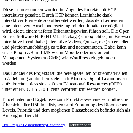
Diese Lernressourcen wurden im Zuge des Projekts mit H5P
interaktiver gestaltet. Durch H5P können Lerninhalte dank
interaktiver Elemente so aufbereitet werden, dass den Lernenden
eine intensivere Auseinandersetzung mit den Inhalten ermöglicht
wird, die zu einem tieferen Erkenntnisgewinn führen soll. Die Open
Source Software H5P (HTML5 Package) ermöglicht es, im Browser
interaktive Lerninhalte (interaktive Videos, Quizze, etc.) zu erstellen
und plattformunabhängig zu teilen und nachzunutzen. Dabei kann
es als Plugin z.B. in LMS wie in Moodle oder in Content
Management Systemen (CMS) wie WordPress eingebunden
werden.
Das Endziel des Projekts ist, die bereitgestellten Studienmaterialien
in Anlehnung an die Lernziele nach Bloom’s Digital Taxonomy so
aufzubereiten, dass sie als Open Educational Ressources (OER)
unter einer CC-BY-3.0-Lizenz veröffentlicht werden können.
Einzelheiten und Ergebnisse zum Projekt sowie eine sehr hilfreiche
Übersicht aller H5P Inhaltstypen samt Zuordnung des Bloomschen
Levels, Priorität und dem möglichen Einsatzbereich befindet sich als
Anhang im Bericht:
H5P-Projekt-Gesamtkonzept_Steinberg
Herunterladen