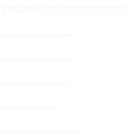
Becoming a Librarian: Der Studiengang „Informationsmanagement berufsbegleitend“ an
der Hochschule Hannover
Ist Python die Programmiersprache der Zukunft?
KI im Arbeitsmarkt: Chance und Risiko zugleich
Gather.Town: Online-Lernen mit einem Twist
OBS Studio: Was ist das und wofür?
Bibliotheksservice der Zukunft – Roboter im Einsatz