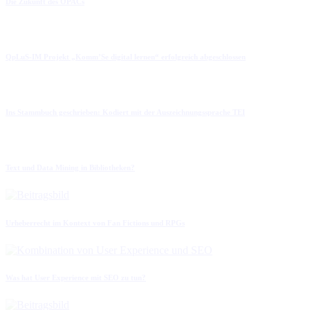
Die Zukunft des OPACs
QpLuS-IM Projekt „Komm’Se digital lernen“ erfolgreich abgeschlossen
Ins Stammbuch geschrieben: Kodiert mit der Auszeichnungssprache TEI
Text und Data Mining in Bibliotheken?
Urheberrecht im Kontext von Fan Fictions und RPGs
Was hat User Experience mit SEO zu tun?