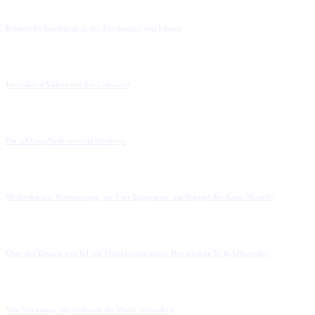
Künstliche Intelligenz in der Produktion von Filmen
Interaktive Videos auf der Leinwand
Die KI DeepNash meistert Stratego
Methoden zur Verbesserung der User Experience am Beispiel des Kano-Modells
Über der Einsatz von KI zur Musikkomposition: Der nächste Tsch(AI)kowski?
Wie Streaming-Algorithmen die Musik verändern