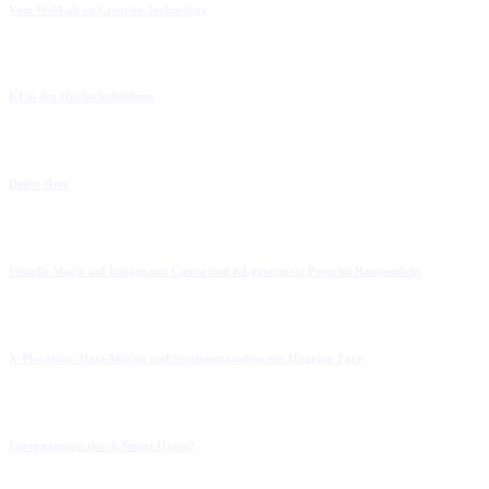
Vom WebLab zu Creative Technology
KI in der Hochschulbildung
Dritte Orte
Visuelle Magie auf Instagram: Canva und KI-generierte Posts im Rampenlicht
X-Ploration: Data Mining und Sentimentanalyse mit Hugging Face
Energiesparen durch Smart Home?