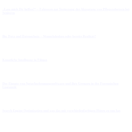
„Lass mich Dir helfen!“ – Faktoren zur Steigerung der Akzeptanz von Pflegerobotern bei
Senioren
Big Data und Datenschutz – Wunschdenken oder bereits Realität?
Künstliche Intelligenz in Filmen
Der Einsatz von Spracherkennungssoftware und ihre Grenzen in der Forensischen
Linguistik
Search Engine Optimization und was das mit verschiedenfarbigen Hüten zu tun hat