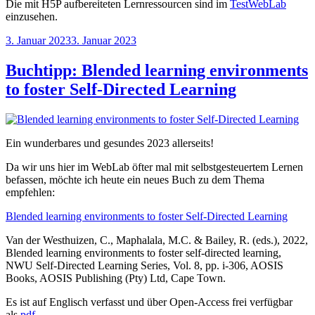
Die mit H5P aufbereiteten Lernressourcen sind im
TestWebLab
einzusehen.
Veröffentlicht
3. Januar 2023
3. Januar 2023
am
Buchtipp: Blended learning environments
to foster Self-Directed Learning
Ein wunderbares und gesundes 2023 allerseits!
Da wir uns hier im WebLab öfter mal mit selbstgesteuertem Lernen
befassen, möchte ich heute ein neues Buch zu dem Thema
empfehlen:
Blended learning environments to foster Self-Directed Learning
Van der Westhuizen, C., Maphalala, M.C. & Bailey, R. (eds.), 2022,
Blended learning environments to foster self-directed learning,
NWU Self-Directed Learning Series, Vol. 8, pp. i-306, AOSIS
Books, AOSIS Publishing (Pty) Ltd, Cape Town.
Es ist auf Englisch verfasst und über Open-Access frei verfügbar
als
pdf
.