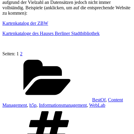
aufgrund der Vielzahl an Datensätzen jedoch nicht immer
vollständig. Beispiele (anklicken, um auf die entsprechende Website
zu kommen):
Kartenkatalog der ZBW
Kartenkataloge des Hauses Berliner Stadtbibliothek
Seiten:
1
2
Kategorien
BestOf
,
Content
Management
,
h5p
,
Informationsmanagement
,
WebLab
Schlagwörter