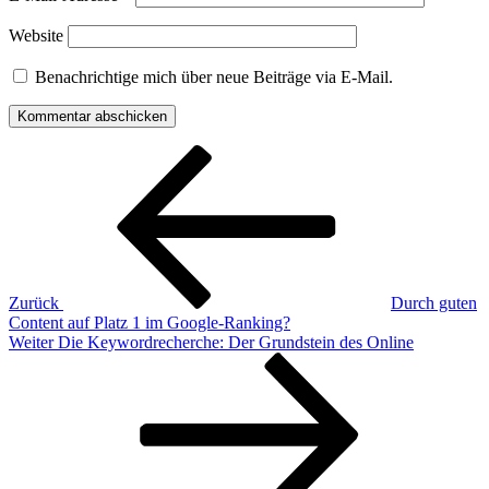
Website
Benachrichtige mich über neue Beiträge via E-Mail.
Beitragsnavigation
Vorheriger
Beitrag
Zurück
Durch guten
Content auf Platz 1 im Google-Ranking?
Nächster
Weiter
Die Keywordrecherche: Der Grundstein des Online
Beitrag