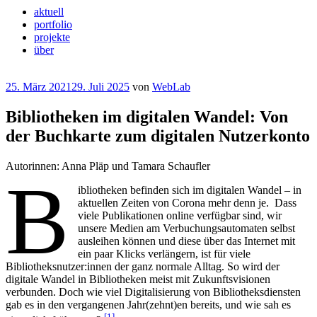
aktuell
portfolio
projekte
über
Veröffentlicht
25. März 2021
29. Juli 2025
von
WebLab
am
Bibliotheken im digitalen Wandel: Von
der Buchkarte zum digitalen Nutzerkonto
Autorinnen: Anna Pläp und Tamara Schaufler
B
ibliotheken befinden sich im digitalen Wandel – in
aktuellen Zeiten von Corona mehr denn je. Dass
viele Publikationen online verfügbar sind, wir
unsere Medien am Verbuchungsautomaten selbst
ausleihen können und diese über das Internet mit
ein paar Klicks verlängern, ist für viele
Bibliotheksnutzer:innen der ganz normale Alltag. So wird der
digitale Wandel in Bibliotheken meist mit Zukunftsvisionen
verbunden. Doch wie viel Digitalisierung von Bibliotheksdiensten
gab es in den vergangenen Jahr(zehnt)en bereits, und wie sah es
[1]