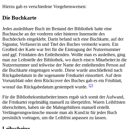
Hierzu gab es verschiedene Vorgehensweisen:
Die Buchkarte
Jedes ausleihbare Buch im Bestand der Bibliothek hatte eine
Buchtasche an der vorderen oder hinteren Innenseite des
Buchdeckels eingeklebt. Darin befand sich eine Buchkarte, auf der
Signatur, Verfasser:in und Titel des Buches vermerkt waren. Ein
Großteil der Karte war frei für die Eintragung der Nutzernummer
und ggf. Fristdaten des Entleihenden. Wollte man es ausleihen, ging
man zur Leihstelle der Bibliothek, wo durch eine:n Mitarbeiter:in die
Nutzernummer und teilweise der Name der entleihenden Person auf
die Buchkarte eingetragen wurde. Diese wurde anschließend nach
Rückgabedatum in die sogenannte Fristkartei einsortiert. Auf dem
Vorsatzblatt oder dem Rückcover des Buches gab es ein Fristblatt,
[2]
worauf das Rückgabedatum gestempelt wurde.
Für die Bibliotheksmitarbeiter:innen ergab sich somit der Aufwand,
die Fristkartei regelmäßig manuell zu überprüfen. Waren Leihfristen
überschritten, haben sie die Mahngebühren manuell erstellt.
Verlängerungswünsche musste man als Kund:in für jedes Buch
persönlich vortragen, um die Leihfrist anpassen zu lassen.
Leihscheine