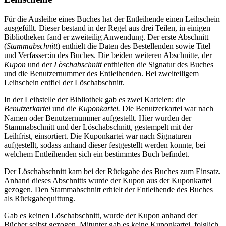
Für die Ausleihe eines Buches hat der Entleihende einen Leihschein
ausgefüllt. Dieser bestand in der Regel aus drei Teilen, in einigen
Bibliotheken fand er zweiteilig Anwendung. Der erste Abschnitt
(
Stammabschnitt
) enthielt die Daten des Bestellenden sowie Titel
und Verfasser:in des Buches. Die beiden weiteren Abschnitte, der
Kupon
und der
Löschabschnitt
enthielten die Signatur des Buches
und die Benutzernummer des Entleihenden. Bei zweiteiligem
Leihschein entfiel der Löschabschnitt.
In der Leihstelle der Bibliothek gab es zwei Karteien: die
Benutzerkartei
und die
Kuponkartei.
Die Benutzerkartei war nach
Namen oder Benutzernummer aufgestellt. Hier wurden der
Stammabschnitt und der Löschabschnitt, gestempelt mit der
Leihfrist, einsortiert. Die Kuponkartei war nach Signaturen
aufgestellt, sodass anhand dieser festgestellt werden konnte, bei
welchem Entleihenden sich ein bestimmtes Buch befindet.
Der Löschabschnitt kam bei der Rückgabe des Buches zum Einsatz.
Anhand dieses Abschnitts wurde der Kupon aus der Kuponkartei
gezogen. Den Stammabschnitt erhielt der Entleihende des Buches
als Rückgabequittung.
Gab es keinen Löschabschnitt, wurde der Kupon anhand der
Bücher selbst gezogen. Mitunter gab es keine Kuponkartei, folglich