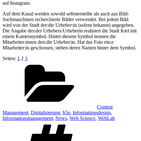
auf Instagram.
Auf dem Kanal werden sowohl selbsterstellte als auch aus Bild-
Suchmaschinen recherchierte Bilder verwendet. Bei jedem Bild
wird von der Stadt der:die Urheber:in (sofern bekannt) angegeben.
Die Angabe des:der Urhebers:Urheberin realisiert die Stadt Kiel mit
einem Kamerasymbol. Hinter diesem Symbol nennen die
Mitarbeiter:innen den:die Urheber:in. Hat das Foto ein:e
Mitarbeiter:in geschossen, stehen deren Namen hinter dem Symbol.
Seiten:
1
2
3
Kategorien
Content
Management
,
Digitalisierung
,
h5p
,
Informationsdesign
,
Informationsmanagement
,
News
,
Web Science
,
WebLab
Schlagwörter