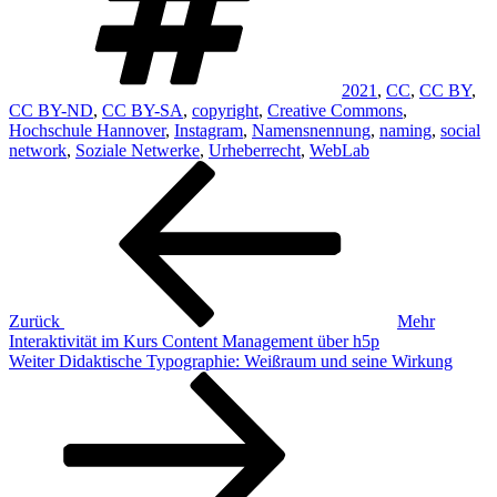
2021
,
CC
,
CC BY
,
CC BY-ND
,
CC BY-SA
,
copyright
,
Creative Commons
,
Hochschule Hannover
,
Instagram
,
Namensnennung
,
naming
,
social
network
,
Soziale Netwerke
,
Urheberrecht
,
WebLab
Beitragsnavigation
Vorheriger
Beitrag
Zurück
Mehr
Interaktivität im Kurs Content Management über h5p
Nächster
Weiter
Didaktische Typographie: Weißraum und seine Wirkung
Beitrag