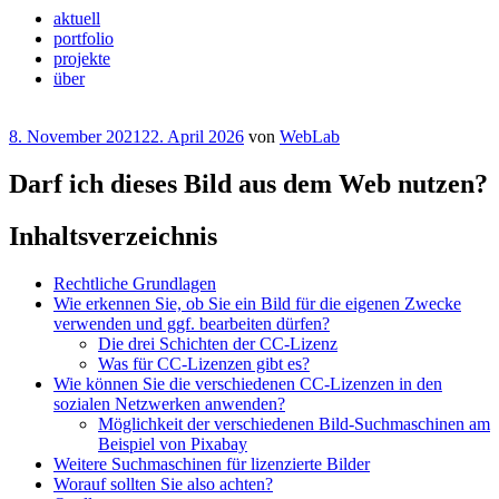
aktuell
portfolio
projekte
über
Veröffentlicht
8. November 2021
22. April 2026
von
WebLab
am
Darf ich dieses Bild aus dem Web nutzen?
Inhaltsverzeichnis
Rechtliche Grundlagen
Wie erkennen Sie, ob Sie ein Bild für die eigenen Zwecke
verwenden und ggf. bearbeiten dürfen?
Die drei Schichten der CC-Lizenz
Was für CC-Lizenzen gibt es?
Wie können Sie die verschiedenen CC-Lizenzen in den
sozialen Netzwerken anwenden?
Möglichkeit der verschiedenen Bild-Suchmaschinen am
Beispiel von Pixabay
Weitere Suchmaschinen für lizenzierte Bilder
Worauf sollten Sie also achten?