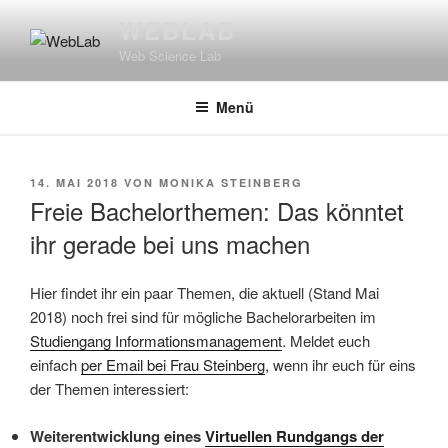
Zum
WEBLAB
Inhalt
Web Science Lab
springen
Menü
VERÖFFENTLICHT
14. MAI 2018
VON
MONIKA STEINBERG
AM
Freie Bachelorthemen: Das könntet
ihr gerade bei uns machen
Hier findet ihr ein paar Themen, die aktuell (Stand Mai
2018) noch frei sind für mögliche Bachelorarbeiten im
Studiengang Informationsmanagement
. Meldet euch
einfach
per Email bei Frau Steinberg
, wenn ihr euch für eins
der Themen interessiert:
Weiterentwicklung eines
Virtuellen Rundgangs der