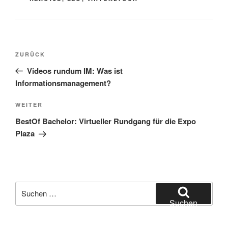
Beitragsnavigation
Vorheriger
ZURÜCK
Beitrag
Videos rundum IM: Was ist
Informationsmanagement?
Nächster
WEITER
Beitrag
BestOf Bachelor: Virtueller Rundgang für die Expo
Plaza
Suchen
nach:
Suchen