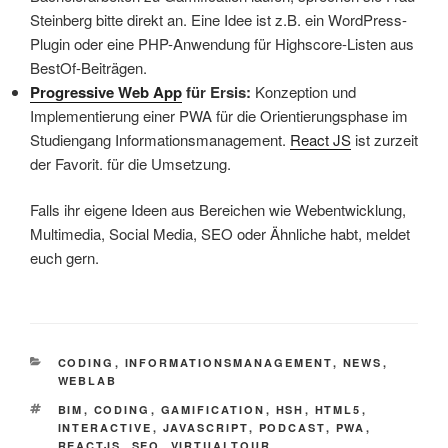
Steinberg bitte direkt an. Eine Idee ist z.B. ein WordPress-
Plugin oder eine PHP-Anwendung für Highscore-Listen aus
BestOf-Beiträgen.
Progressive Web App
für Ersis:
Konzeption und
Implementierung einer PWA für die Orientierungsphase im
Studiengang Informationsmanagement.
React JS
ist zurzeit
der Favorit. für die Umsetzung.
Falls ihr eigene Ideen aus Bereichen wie Webentwicklung,
Multimedia, Social Media, SEO oder Ähnliche habt, meldet
euch gern.
KATEGORIEN
CODING
,
INFORMATIONSMANAGEMENT
,
NEWS
,
WEBLAB
SCHLAGWÖRTER
BIM
,
CODING
,
GAMIFICATION
,
HSH
,
HTML5
,
INTERACTIVE
,
JAVASCRIPT
,
PODCAST
,
PWA
,
REACTJS
,
SEO
,
VIRTUALTOUR