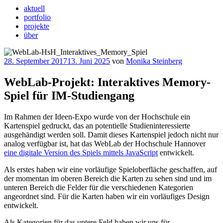
aktuell
portfolio
projekte
über
Veröffentlicht
28. September 2017
13. Juni 2025
von
Monika Steinberg
am
WebLab-Projekt: Interaktives Memory-
Spiel für IM-Studiengang
Im Rahmen der Ideen-Expo wurde von der Hochschule ein
Kartenspiel gedruckt, das an potentielle Studieninteressierte
ausgehändigt werden soll. Damit dieses Kartenspiel jedoch nicht nur
analog verfügbar ist, hat das WebLab der Hochschule Hannover
eine digitale Version des Spiels mittels JavaScript
entwickelt.
Als erstes haben wir eine vorläufige Spieloberfläche geschaffen, auf
der momentan im oberen Bereich die Karten zu sehen sind und im
unteren Bereich die Felder für die verschiedenen Kategorien
angeordnet sind. Für die Karten haben wir ein vorläufiges Design
entwickelt.
Als Kategorien für das untere Feld haben wir uns für