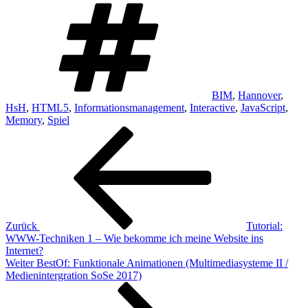
Schlagwörter
BIM
,
Hannover
,
HsH
,
HTML5
,
Informationsmanagement
,
Interactive
,
JavaScript
,
Memory
,
Spiel
Beitragsnavigation
Vorheriger
Beitrag
Zurück
Tutorial:
WWW-Techniken 1 – Wie bekomme ich meine Website ins
Internet?
Nächster
Weiter
BestOf: Funktionale Animationen (Multimediasysteme II /
Beitrag
Medienintergration SoSe 2017)