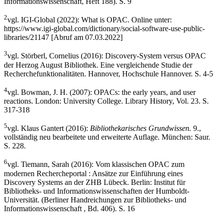
Informationswissenschaft, Heft 188). S. 9
2
vgl. IGI-Global (2022): What is OPAC. Online unter:
https://www.igi-global.com/dictionary/social-software-use-public-
libraries/21147 [Abruf am 07.03.2022]
3
vgl. Störberl, Cornelius (2016): Discovery-System versus OPAC
der Herzog August Bibliothek. Eine vergleichende Studie der
Recherchefunktionalitäten. Hannover, Hochschule Hannover. S. 4-5
4
vgl. Bowman, J. H. (2007): OPACs: the early years, and user
reactions. London: University College. Library History, Vol. 23. S.
317-318
5
vgl. Klaus Gantert (2016):
Bibliothekarisches Grundwissen.
9.,
vollständig neu bearbeitete und erweiterte Auflage. München: Saur.
S. 228.
6
vgl. Tiemann, Sarah (2016): Vom klassischen OPAC zum
modernen Rechercheportal : Ansätze zur Einführung eines
Discovery Systems an der ZHB Lübeck. Berlin: Institut für
Bibliotheks- und Informationswissenschaften der Humboldt-
Universität. (Berliner Handreichungen zur Bibliotheks- und
Informationswissenschaft , Bd. 406). S. 16