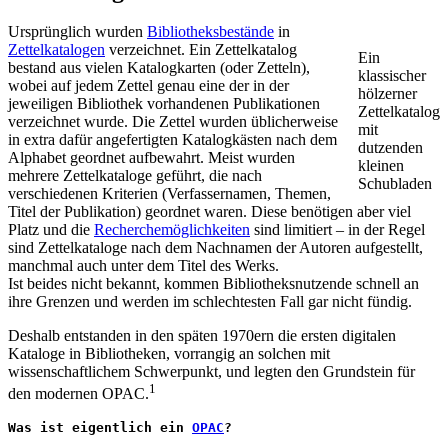
Ursprünglich wurden
Bibliotheksbestände
in
Zettelkatalogen
verzeichnet. Ein Zettelkatalog
Ein
bestand aus vielen Katalogkarten (oder Zetteln),
klassischer
wobei auf jedem Zettel genau eine der in der
hölzerner
jeweiligen Bibliothek vorhandenen Publikationen
Zettelkatalog
verzeichnet wurde. Die Zettel wurden üblicherweise
mit
in extra dafür angefertigten Katalogkästen nach dem
dutzenden
Alphabet geordnet aufbewahrt. Meist wurden
kleinen
mehrere Zettelkataloge geführt, die nach
Schubladen
verschiedenen Kriterien (Verfassernamen, Themen,
Titel der Publikation) geordnet waren. Diese benötigen aber viel
Platz und die
Recherchemöglichkeiten
sind limitiert – in der Regel
sind Zettelkataloge nach dem Nachnamen der Autoren aufgestellt,
manchmal auch unter dem Titel des Werks.
Ist beides nicht bekannt, kommen Bibliotheksnutzende schnell an
ihre Grenzen und werden im schlechtesten Fall gar nicht fündig.
Deshalb entstanden in den späten 1970ern die ersten digitalen
Kataloge in Bibliotheken, vorrangig an solchen mit
wissenschaftlichem Schwerpunkt, und legten den Grundstein für
1
den modernen OPAC.
Was ist eigentlich ein 
OPAC
?