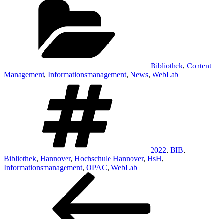
Bibliothek
,
Content
Management
,
Informationsmanagement
,
News
,
WebLab
Schlagwörter
2022
,
BIB
,
Bibliothek
,
Hannover
,
Hochschule Hannover
,
HsH
,
Informationsmanagement
,
OPAC
,
WebLab
Beitragsnavigation
Vorheriger
Beitrag