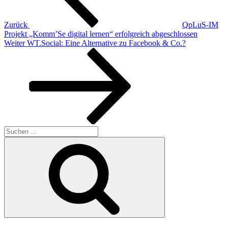
Zurück
QpLuS-IM
Projekt „Komm’Se digital lernen“ erfolgreich abgeschlossen
Nächster
Weiter
WT.Social: Eine Alternative zu Facebook & Co.?
Beitrag
Suchen
nach:
Suchen