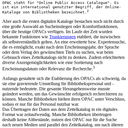
OPAC steht für "Online Public Access Catalogue". Es 
ist ein international genutzter Begriff, der Online-
2
Kataloge von Bibliotheken bezeichnet.
Aber auch die ersten digitalen Kataloge bestachen noch nicht durch
eine große Auswahl an Sucheinstiegen oder Komfortfunktionen,
über die heutige OPACs verfügen. Im Laufe der Zeit wurden
bekannte Funktionen wie
Trunkierungen
etabliert, die inzwischen
als selbstverständlich gelten. An eine erweiterte bzw. Expertensuche,
die es ermöglicht, exakt nach dem Erscheinungsjahr, der Sprache
oder dem Verlag des gewünschten Titels zu suchen, war beim
Gebrauch eines Zettelkatalogs nicht zu denken. Zudem erleichterten
diverse Anzeigemöglichkeiten wie eine Sortierung nach
3
Erscheinungsdatum oder Relevanz die Recherche.
Anfangs gestaltete sich die Etablierung des OPACs als schwierig, da
sie eine gravierende Umstellung für Bibliothekspersonal und -
nutzende bedeutete. Die gesamte Herangehensweise musste
geändert werden, um das Gewünschte erfolgreich recherchieren zu
können. Manche Bibliotheken hielten ihren OPAC unter Verschluss,
sodass er nur für das Personal nutzbar war.
Das Übertragen der Daten aus dem Zettelkatalog in ein digitales
Format war zeitaufwendig. Manche Bibliotheken übertrugen
deshalb keine Altbestände, nutzen den OPAC nur für die Suche
nach neuen Medien und parallel den Zettelkatalog, um nach älteren