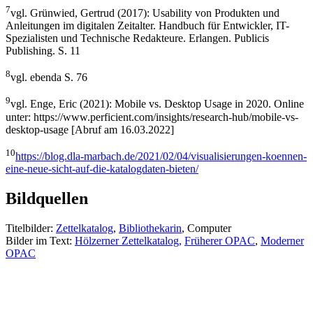
7
vgl. Grünwied, Gertrud (2017): Usability von Produkten und
Anleitungen im digitalen Zeitalter. Handbuch für Entwickler, IT-
Spezialisten und Technische Redakteure. Erlangen. Publicis
Publishing. S. 11
8
vgl. ebenda S. 76
9
vgl. Enge, Eric (2021): Mobile vs. Desktop Usage in 2020. Online
unter: https://www.perficient.com/insights/research-hub/mobile-vs-
desktop-usage [Abruf am 16.03.2022]
10
https://blog.dla-marbach.de/2021/02/04/visualisierungen-koennen-
eine-neue-sicht-auf-die-katalogdaten-bieten/
Bildquellen
Titelbilder:
Zettelkatalog
,
Bibliothekarin
, Computer
Bilder im Text:
Hölzerner Zettelkatalog,
Früherer OPAC
,
Moderner
OPAC
Kategorien