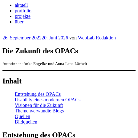
aktuell
portfolio
projekte
über
Veröffentlicht
26. September 2022
20. Juni 2026
von
WebLab Redaktion
am
Die Zukunft des OPACs
Autorinnen: Anke Engelke und Anna-Lena Lächelt
Inhalt
Entstehung des OPACs
Usability eines modernen OPACs
Visionen für die Zukunft
Themenverwandte Blogs
Quellen
Bildquellen
Entstehung des OPACs