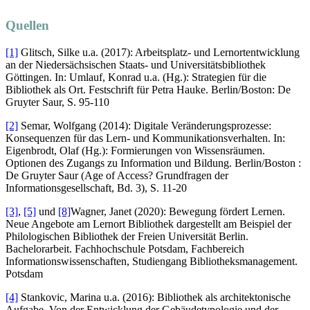
Quellen
[1]
Glitsch, Silke u.a. (2017): Arbeitsplatz- und Lernortentwicklung
an der Niedersächsischen Staats- und Universitätsbibliothek
Göttingen. In: Umlauf, Konrad u.a. (Hg.): Strategien für die
Bibliothek als Ort. Festschrift für Petra Hauke. Berlin/Boston: De
Gruyter Saur, S. 95-110
[2]
Semar, Wolfgang (2014): Digitale Veränderungsprozesse:
Konsequenzen für das Lern- und Kommunikationsverhalten. In:
Eigenbrodt, Olaf (Hg.): Formierungen von Wissensräumen.
Optionen des Zugangs zu Information und Bildung. Berlin/Boston :
De Gruyter Saur (Age of Access? Grundfragen der
Informationsgesellschaft, Bd. 3), S. 11-20
[3]
,
[5]
und
[8]
Wagner, Janet (2020): Bewegung fördert Lernen.
Neue Angebote am Lernort Bibliothek dargestellt am Beispiel der
Philologischen Bibliothek der Freien Universität Berlin.
Bachelorarbeit. Fachhochschule Potsdam, Fachbereich
Informationswissenschaften, Studiengang Bibliotheksmanagement.
Potsdam
[4]
Stankovic, Marina u.a. (2016): Bibliothek als architektonische
Aufgabe. Von der Entwicklung der Gebäudetypologie und der