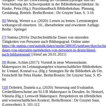
Verschiebung der Schwerpunkte in der Bibliotheksarchitektur. In:
Hauke, Petra (Hg.): Praxishandbuch Bibliotheksbau. Planung,
Gestaltung, Betrieb. Berlin/Boston : De Gruyter Saur, S. 3-16
[6]
Metzig, Werner u.a. (2020): Lernen zu lernen. Lernstrategien
wirkungsvoll einsetzen. 10., überarbeitete und erweiterte Auflage.
Berlin : Springer
[7]
Statista (2016): Durchschnittliche Dauer von sitzenden
Tätigkeiten von Personen nach Bildungsgrad. Online unter
https://de.statista.com/statistik/daten/studie/588185/umfrage/durchschni
dauer-von-sitzenden-taetigkeiten-von-personen-in-deutschland-
nach-bildungsgrad/
[Abruf am 20.01.2021]
[9]
Bonte, Achim (2017): Vorstoß in neue Wissensräume.
Makerspaces im Leistungsangebot wissenschaftlicher Bibliotheken.
In: Umlauf, Konrad u.a. (Hg.): Strategien für die Bibliothek als Ort.
Festschrift für Petra Hauke. Berlin/Boston: De Gruyter Saur, S. 85-
94
[10]
Dobeleit, Daniela u.a. (2020): Steuerung und Evaluation.
Geräteführerscheine am SLUB Makerspace in Dresden. In: Heinzel,
Viktoria (Hg.): Lernwelt Makerspace. Perspektiven im öffentlichen
und wissenschaftlichen Kontext. Berln/Boston : De Gruyter Saur,
(Lernwelten), S. 101-112