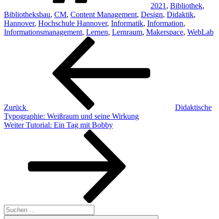
2021
,
Bibliothek
,
Bibliotheksbau
,
CM
,
Content Management
,
Design
,
Didaktik
,
Hannover
,
Hochschule Hannover
,
Informatik
,
Information
,
Informationsmanagement
,
Lernen
,
Lernraum
,
Makerspace
,
WebLab
Beitragsnavigation
Vorheriger
Beitrag
Zurück
Didaktische
Typographie: Weißraum und seine Wirkung
Nächster
Weiter
Tutorial: Ein Tag mit Bobby
Beitrag
Suchen
nach: