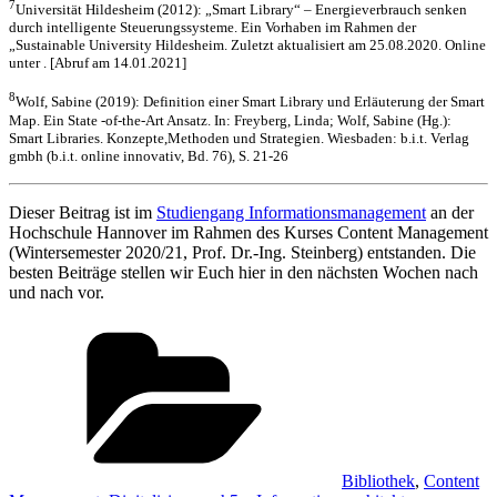
7
Universität Hildesheim (2012): „Smart Library“ – Energieverbrauch senken
durch intelligente Steuerungssysteme. Ein Vorhaben im Rahmen der
„Sustainable University Hildesheim. Zuletzt aktualisiert am 25.08.2020. Online
unter . [Abruf am 14.01.2021]
8
Wolf, Sabine (2019): Definition einer Smart Library und Erläuterung der Smart
Map. Ein State -of-the-Art Ansatz. In: Freyberg, Linda; Wolf, Sabine (Hg.):
Smart Libraries. Konzepte,Methoden und Strategien. Wiesbaden: b.i.t. Verlag
gmbh (b.i.t. online innovativ, Bd. 76), S. 21-26
Dieser Beitrag ist im
Studiengang Informationsmanagement
an der
Hochschule Hannover im Rahmen des Kurses Content Management
(Wintersemester 2020/21, Prof. Dr.-Ing. Steinberg) entstanden. Die
besten Beiträge stellen wir Euch hier in den nächsten Wochen nach
und nach vor.
Kategorien
Bibliothek
,
Content