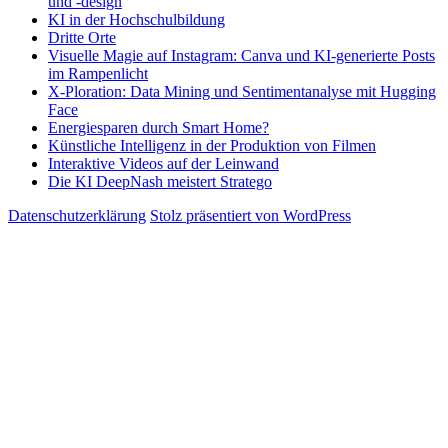
und -design
KI in der Hochschulbildung
Dritte Orte
Visuelle Magie auf Instagram: Canva und KI-generierte Posts
im Rampenlicht
X-Ploration: Data Mining und Sentimentanalyse mit Hugging
Face
Energiesparen durch Smart Home?
Künstliche Intelligenz in der Produktion von Filmen
Interaktive Videos auf der Leinwand
Die KI DeepNash meistert Stratego
Datenschutzerklärung
Stolz präsentiert von WordPress