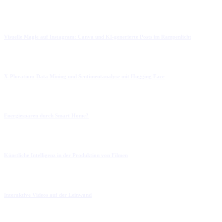
Visuelle Magie auf Instagram: Canva und KI-generierte Posts im Rampenlicht
X-Ploration: Data Mining und Sentimentanalyse mit Hugging Face
Energiesparen durch Smart Home?
Künstliche Intelligenz in der Produktion von Filmen
Interaktive Videos auf der Leinwand