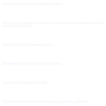
E-Learning: Interaktive Videos in der Hochschullehre
Becoming a Librarian: Der Studiengang „Informationsmanagement berufsbegleitend“ an
der Hochschule Hannover
Gather.Town: Online-Lernen mit einem Twist
Bibliotheksservice der Zukunft – Roboter im Einsatz
Einsatz von Schulclouds in Deutschland
Menstruelle Überwachung durch FemTech-Apps – Wenn nicht nur Blut fließt