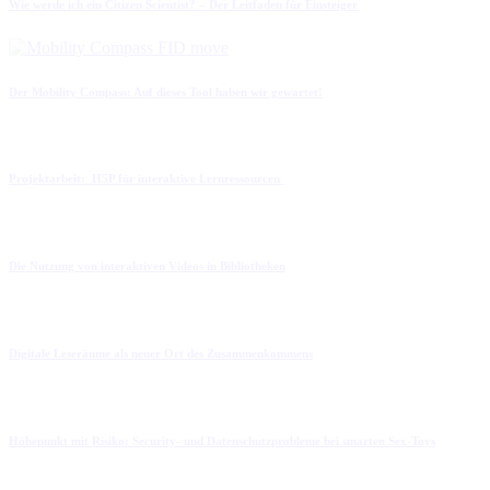
Wie werde ich ein Citizen Scientist? – Der Leitfaden für Einsteiger
Der Mobility Compass: Auf dieses Tool haben wir gewartet!
Projektarbeit: H5P für interaktive Lernressourcen
Die Nutzung von interaktiven Videos in Bibliotheken
Digitale Leseräume als neuer Ort des Zusammenkommens
Höhepunkt mit Risiko: Security- und Datenschutzprobleme bei smarten Sex-Toys