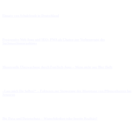
Einsatz von Schulclouds in Deutschland
Progressive Web Apps und SEO: PWA als Chance zur Verbesserung des
Suchmaschinenrankings
Menstruelle Überwachung durch FemTech-Apps – Wenn nicht nur Blut fließt
„Lass mich Dir helfen!“ – Faktoren zur Steigerung der Akzeptanz von Pflegerobotern bei
Senioren
Big Data und Datenschutz – Wunschdenken oder bereits Realität?