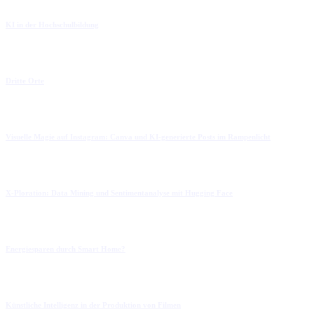
KI in der Hochschulbildung
Dritte Orte
Visuelle Magie auf Instagram: Canva und KI-generierte Posts im Rampenlicht
X-Ploration: Data Mining und Sentimentanalyse mit Hugging Face
Energiesparen durch Smart Home?
Künstliche Intelligenz in der Produktion von Filmen