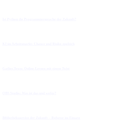
Ist Python die Programmiersprache der Zukunft?
KI im Arbeitsmarkt: Chance und Risiko zugleich
Gather.Town: Online-Lernen mit einem Twist
OBS Studio: Was ist das und wofür?
Bibliotheksservice der Zukunft – Roboter im Einsatz