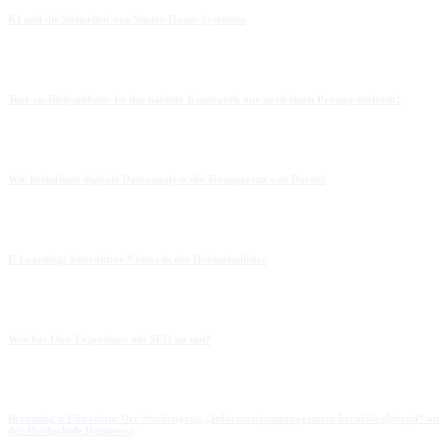
KI und die Sicherheit von Smart-Home-Systemen
Text-zu-Bildysnthese: Ist das nächste Kunstwerk nur noch einen Prompt entfernt?
Wie beeinflusst digitale Datenanalyse die Transparenz von Daten?
E-Learning: Interaktive Videos in der Hochschullehre
Was hat User Experience mit SEO zu tun?
Becoming a Librarian: Der Studiengang „Informationsmanagement berufsbegleitend“ an
der Hochschule Hannover