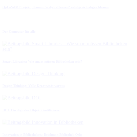
QpLuS-IM Projekt „Komm’Se digital lernen“ erfolgreich abgeschlossen
Der Computer für alle
Smart Libraries: Wie smart müssen Bibliotheken sein?
Design Thinking: Volle Kreativität voraus
DOI: Ein digitaler Objektidentifizierer
Innovation in Bibliotheken: Deichman Bibliothek Oslo