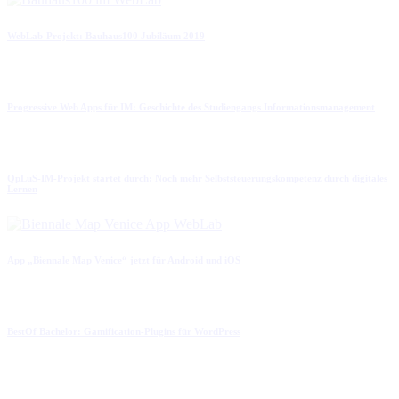
WebLab-Projekt: Bauhaus100 Jubiläum 2019
Progressive Web Apps für IM: Geschichte des Studiengangs Informationsmanagement
QpLuS-IM-Projekt startet durch: Noch mehr Selbststeuerungskompetenz durch digitales
Lernen
App „Biennale Map Venice“ jetzt für Android und iOS
BestOf Bachelor: Gamification-Plugins für WordPress