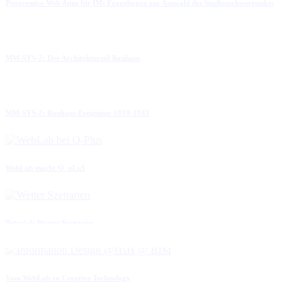
Progressive Web Apps für IM: Fragebogen zur Auswahl des Studienschwerpunkts
MM-SYS-2: Der Architekturstil Bauhaus
MM-SYS-2: Bauhaus-Ereignisse 1919-1933
WebLab macht Q_pLuS
Tutorial: Wetter Szenarien
Vom WebLab zu Creative Technology