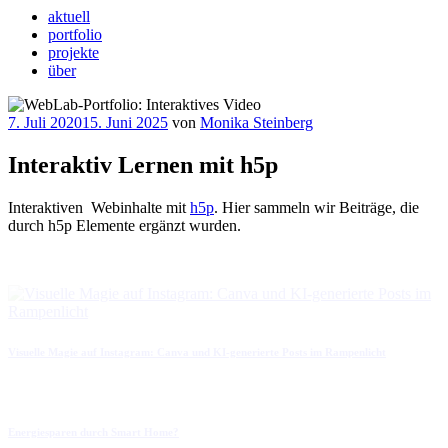
aktuell
portfolio
projekte
über
Veröffentlicht
7. Juli 2020
15. Juni 2025
von
Monika Steinberg
am
Interaktiv Lernen mit h5p
Interaktiven Webinhalte mit
h5p
. Hier sammeln wir Beiträge, die
durch h5p Elemente ergänzt wurden.
Visuelle Magie auf Instagram: Canva und KI-generierte Posts im Rampenlicht
Energiesparen durch Smart Home?