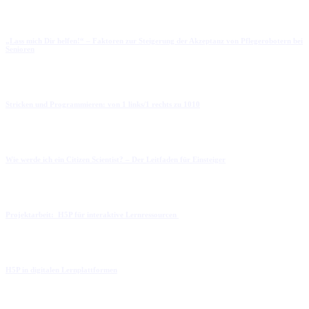
„Lass mich Dir helfen!“ – Faktoren zur Steigerung der Akzeptanz von Pflegerobotern bei
Senioren
Stricken und Programmieren: von 1 links/1 rechts zu 1010
Wie werde ich ein Citizen Scientist? – Der Leitfaden für Einsteiger
Projektarbeit: H5P für interaktive Lernressourcen
H5P in digitalen Lernplattformen