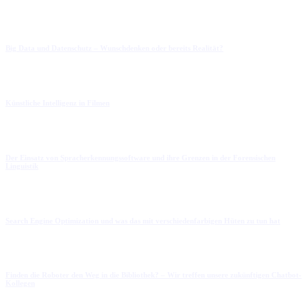
Big Data und Datenschutz – Wunschdenken oder bereits Realität?
Künstliche Intelligenz in Filmen
Der Einsatz von Spracherkennungssoftware und ihre Grenzen in der Forensischen
Linguistik
Search Engine Optimization und was das mit verschiedenfarbigen Hüten zu tun hat
Finden die Roboter den Weg in die Bibliothek? – Wir treffen unsere zukünftigen Chatbot-
Kollegen