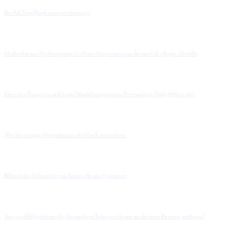
Die KI DeepNash meistert Stratego
Methoden zur Verbesserung der User Experience am Beispiel des Kano-Modells
Über der Einsatz von KI zur Musikkomposition: Der nächste Tsch(AI)kowski?
Wie Streaming-Algorithmen die Musik verändern
KI und die Sicherheit von Smart-Home-Systemen
Text-zu-Bildysnthese: Ist das nächste Kunstwerk nur noch einen Prompt entfernt?