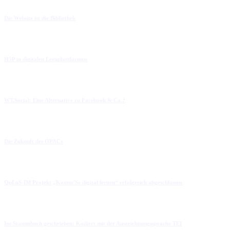
Die Website ist die Bibliothek
H5P in digitalen Lernplattformen
WT.Social: Eine Alternative zu Facebook & Co.?
Die Zukunft des OPACs
QpLuS-IM Projekt „Komm’Se digital lernen“ erfolgreich abgeschlossen
Ins Stammbuch geschrieben: Kodiert mit der Auszeichnungssprache TEI