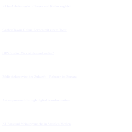
KI im Arbeitsmarkt: Chance und Risiko zugleich
Gather.Town: Online-Lernen mit einem Twist
OBS Studio: Was ist das und wofür?
Bibliotheksservice der Zukunft – Roboter im Einsatz
Art empowered through digital transformation
KI-Bots und Meinungsmache in Sozialen Medien