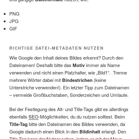
PNG
JPG
GIF
RICHTIGE DATEI-METADATEN NUTZEN
Wie Google den Inhalt deines Bildes erkennt? Durch den
Dateinamen! Deshalb bitte das
Motiv
immer als Name
verwenden und nicht einen Platzhalter, wie „Bild1“. Trenne
mehrere Wörter dabei mit
Bindestrichen
(keine
Unterstriche verwenden!). Ein letzter Tipp zum Dateinamen
– vermeide Großbuchstaben, Sonderzeichen und Umlaute.
Bei der Festlegung des Alt- und Title-Tags gibt es allerdings
ebenfalls
SEO
-Möglichkeiten, du du nutzen solltest. Beim
Title-Tag
bitte den Dateinamen des Bildes verwenden, da
Google dadurch einen Blick in den
Bildinhalt
erlangt. Den
Title-Tag kann der Nutzer sehen, indem er mit der Maus