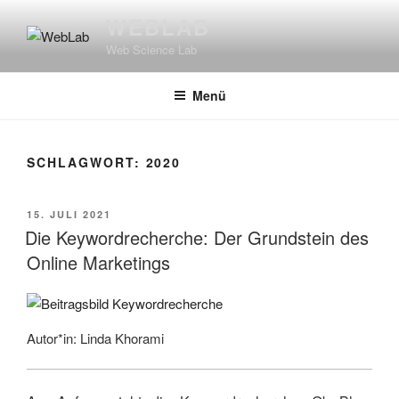
Zum
WEBLAB
Inhalt
Web Science Lab
springen
Menü
SCHLAGWORT:
2020
VERÖFFENTLICHT
15. JULI 2021
AM
Die Keywordrecherche: Der Grundstein des
Online Marketings
Autor*in: Linda Khorami