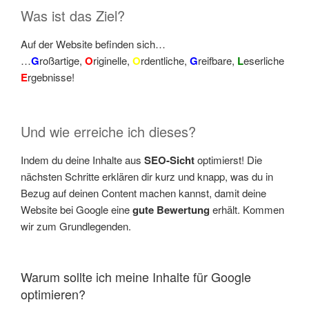
Was ist das Ziel?
Auf der Website befinden sich…
…
G
roßartige,
O
riginelle,
O
rdentliche,
G
reifbare,
L
eserliche
E
rgebnisse!
Und wie erreiche ich dieses?
Indem du deine Inhalte aus
SEO-Sicht
optimierst! Die
nächsten Schritte erklären dir kurz und knapp, was du in
Bezug auf deinen Content machen kannst, damit deine
Website bei Google eine
gute Bewertung
erhält. Kommen
wir zum Grundlegenden.
Warum sollte ich meine Inhalte für Google
optimieren?