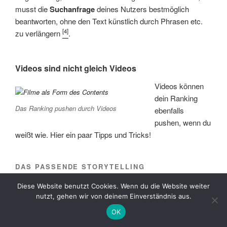
musst die
Suchanfrage
deines Nutzers bestmöglich
beantworten, ohne den Text künstlich durch Phrasen etc.
[4]
zu verlängern
.
Videos sind nicht gleich Videos
Videos können
dein Ranking
Das Ranking pushen durch Videos
ebenfalls
pushen, wenn du
weißt wie. Hier ein paar Tipps und Tricks!
DAS PASSENDE STORYTELLING
Jedes Video sollte dem Nutzer einen Mehrwert bieten, also
Diese Website benutzt Cookies. Wenn du die Website weiter
inhaltlich wertvoll und aussagekräftig sein. Gestalte die
nutzt, gehen wir von deinem Einverständnis aus.
Erzählweise
spannend, damit der User lange auf dem
OK
Video verweilt, was bei Google und
YouTube
stark ins