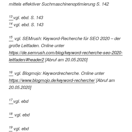
mittels effektiver Suchmaschinenoptimierung S. 142
13
vgl. ebd. S. 143
14
vgl. ebd. S. 143
15
vgl. SEMrush: Keyword-Recherche für SEO 2020 – der
große Leitfaden. Online unter
https://de.semrush.com/blog/keyword-recherche-seo-2020-
leitfaden/#header2
[Abruf am 20.05.2020]
16
vgl. Blogmojo: Keywordrecherche. Online unter
https://www.blogmojo.de/keyword-recherche/
[Abruf am
20.05.2020]
17
vgl. ebd
18
vgl. ebd
19
vgl. ebd